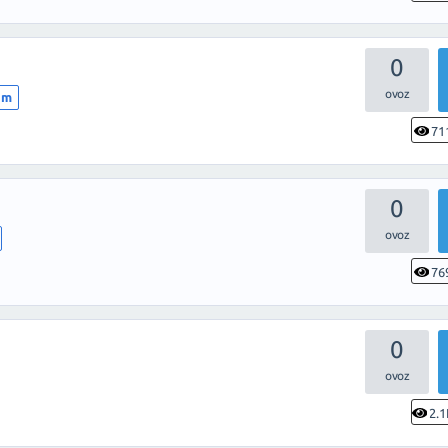
0
lim
71
0
76
0
2.1