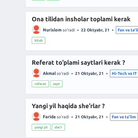
Ona tilidan insholar toplami kerak
Nurislom
so'radi
22 Oktyabr, 21
Fan va ta'
kitob
Referat to’plami saytlari kerak ?
Akmal
so'radi
21 Oktyabr, 21
Hi-Tech va IT
referat
sayt
Yangi yil haqida she’rlar ?
Farida
so'radi
21 Oktyabr, 21
Fan va ta'lim
yangi yil
she'r