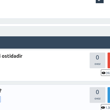
 ostidadir
0
39
?
0
1.3