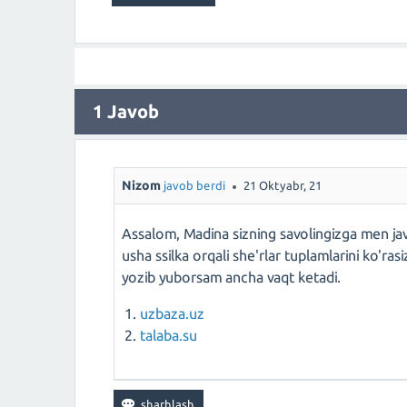
1
Javob
Nizom
javob berdi
21 Oktyabr, 21
Assalom, Madina sizning savolingizga men javo
usha ssilka orqali she'rlar tuplamlarini ko'ras
yozib yuborsam ancha vaqt ketadi.
uzbaza.uz
talaba.su