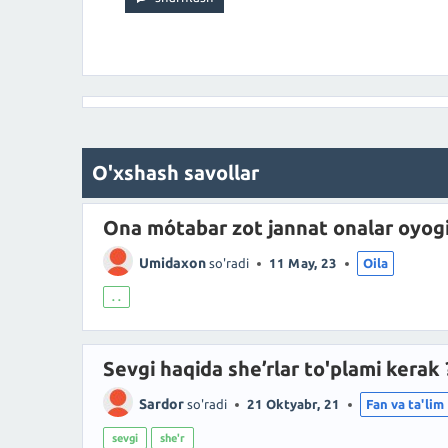
O'xshash savollar
Ona mótabar zot jannat onalar oyogi
Umidaxon
so'radi
11 May, 23
Oila
. .
Sevgi haqida she’rlar to'plami kerak 
Sardor
so'radi
21 Oktyabr, 21
Fan va ta'lim
sevgi
she'r