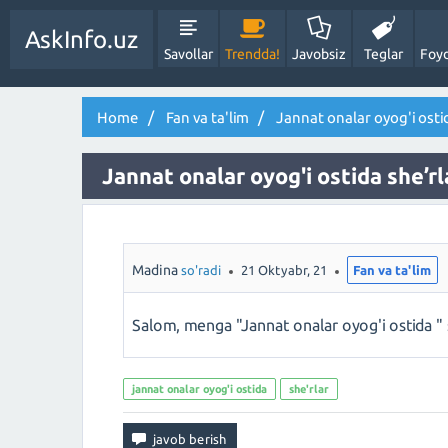
AskInfo.uz
Savollar
Trendda!
Javobsiz
Teglar
Foyd
Home
Fan va ta'lim
Jannat onalar oyog'i ostid
Jannat onalar oyog'i ostida she’rl
Madina
so'radi
21 Oktyabr, 21
Fan va ta'lim
Salom, menga "Jannat onalar oyog'i ostida " 
jannat onalar oyog'i ostida
she'rlar