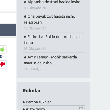
Alpomish dostoni haqida insho
03 Oktyabr, 20
Ona buyuk zot haqida insho
rejasi bilan
13 Oktyabr, 21
Farhod va Shirin dostoni haqida
insho
03 Oktyabr, 21
0
Amir Temur - Mohir sarkarda
mavzusida insho
14 Fevral, 22
Ruknlar
Barcha ruknlar
(122)
Avto-moto