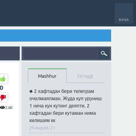
Kirish
Mashhur
So'nggi
0
2 хафтадан бери телеграм
очолмаяпман. Жуда куп уруниш
1 неча кун кутинг деяпти. 2
2.6K
хафтадан бери кутаман нима
килишим кк
29 Avgust, 21