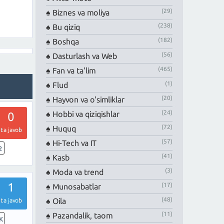
(29)
Biznes va moliya
(238)
Bu qiziq
(182)
Boshqa
(56)
Dasturlash va Web
(465)
Fan va ta'lim
(1)
Flud
(20)
Hayvon va o'simliklar
(24)
Hobbi va qiziqishlar
0
(72)
Huquq
ta javob
(57)
Hi-Tech va IT
2
(41)
Kasb
(3)
Moda va trend
1
(17)
Munosabatlar
(48)
Oila
ta javob
(11)
Pazandalik, taom
K