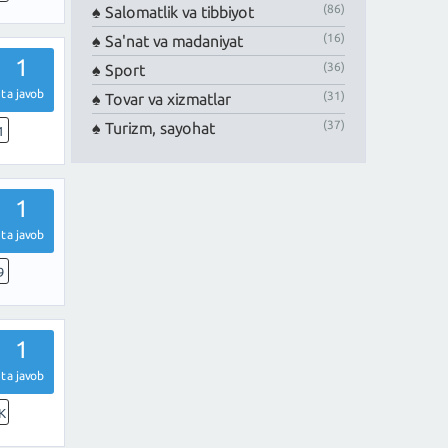
(86)
Salomatlik va tibbiyot
(16)
Sa'nat va madaniyat
1
(36)
Sport
ta javob
(31)
Tovar va xizmatlar
(37)
Turizm, sayohat
1
1
ta javob
9
1
ta javob
K