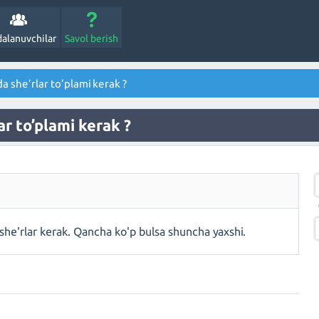
alanuvchilar
Savol berish
a she’rlar to’plami kerak ?
ar to’plami kerak ?
she'rlar kerak. Qancha ko'p bulsa shuncha yaxshi.