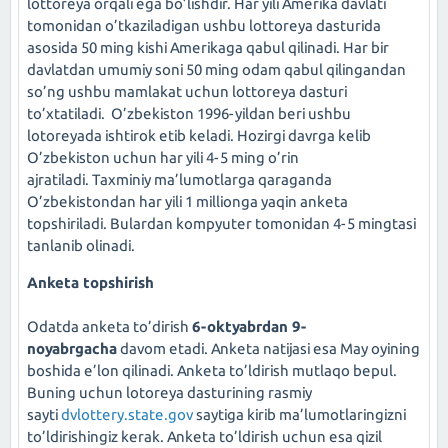
lottoreya orqali ega bo’lishdir. Har yili Amerika davlati
tomonidan o’tkaziladigan ushbu lottoreya dasturida
asosida 50 ming kishi Amerikaga qabul qilinadi. Har bir
davlatdan umumiy soni 50 ming odam qabul qilingandan
so’ng ushbu mamlakat uchun lottoreya dasturi
to’xtatiladi. O’zbekiston 1996-yildan beri ushbu
lotoreyada ishtirok etib keladi. Hozirgi davrga kelib
O’zbekiston uchun har yili 4-5 ming o’rin
ajratiladi. Taxminiy ma’lumotlarga qaraganda
O’zbekistondan har yili 1 millionga yaqin anketa
topshiriladi. Bulardan kompyuter tomonidan 4-5 mingtasi
tanlanib olinadi.
Anketa topshirish
Odatda anketa to’dirish
6-oktyabrdan 9-
noyabrgacha
davom etadi. Anketa natijasi esa May oyining
boshida e’lon qilinadi. Anketa to’ldirish mutlaqo bepul.
Buning uchun lotoreya dasturining rasmiy
sayti
dvlottery.state.gov
saytiga kirib ma’lumotlaringizni
to’ldirishingiz kerak. Anketa to’ldirish uchun esa qizil