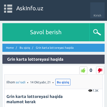
AskInfo.uz
Kirish
Savol berish
Home
Bu qiziq
Grin karta lottoreyasi haqida
Grin karta lottoreyasi haqida
0
Ilhom
so'radi
14 Oktyabr, 21
Bu qiziq
7.3K
Grin karta lottoreyasi haqida
malumot kerak