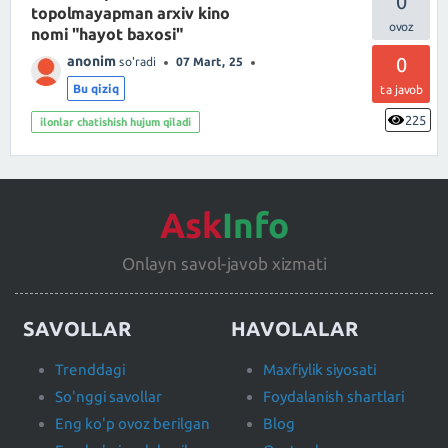
0
topolmayapman arxiv kino
nomi "hayot baxosi"
anonim
0
so'radi
07 Mart, 25
Bu qiziq
ta javob
225
ilonlar chatishish hujum qiladi
Ask
Info
Onlayn savol-javob xizmati
SAVOLLAR
HAVOLALAR
Trenddagi
Maxfiylik siyosati
So'nggi savollar
Foydalanish shartlari
Eng ko'p ovoz berilgan
Blog