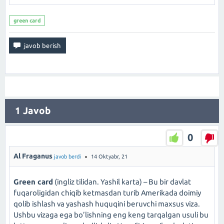
green card
1
Javob
0
Al Fraganus
javob berdi
14 Oktyabr, 21
Green card
(ingliz tilidan. Yashil karta) – Bu bir davlat
fuqaroligidan chiqib ketmasdan turib Amerikada doimiy
qolib ishlash va yashash huquqini beruvchi maxsus viza.
Ushbu vizaga ega bo’lishning eng keng tarqalgan usuli bu