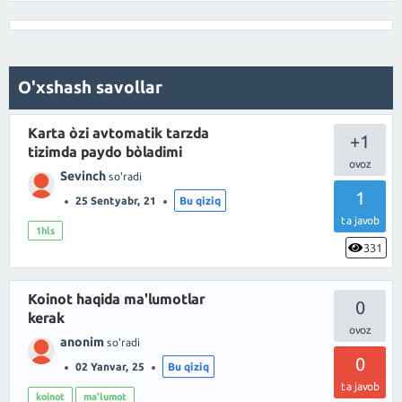
O'xshash savollar
Karta òzi avtomatik tarzda
+1
tizimda paydo bòladimi
Sevinch
so'radi
1
25 Sentyabr, 21
Bu qiziq
ta javob
1hls
331
Koinot haqida ma'lumotlar
0
kerak
anonim
so'radi
0
02 Yanvar, 25
Bu qiziq
ta javob
koinot
ma'lumot