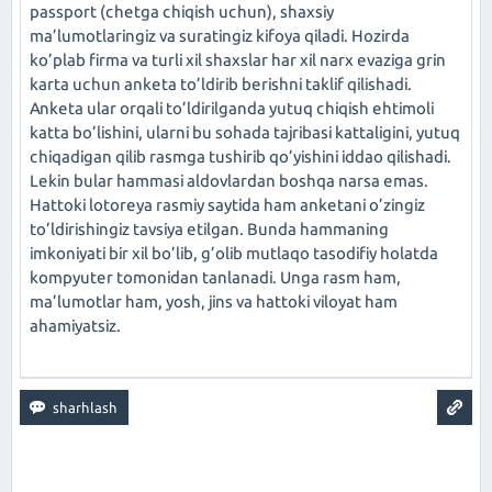
passport (chetga chiqish uchun), shaxsiy
ma’lumotlaringiz va suratingiz kifoya qiladi. Hozirda
ko’plab firma va turli xil shaxslar har xil narx evaziga grin
karta uchun anketa to’ldirib berishni taklif qilishadi.
Anketa ular orqali to’ldirilganda yutuq chiqish ehtimoli
katta bo’lishini, ularni bu sohada tajribasi kattaligini, yutuq
chiqadigan qilib rasmga tushirib qo’yishini iddao qilishadi.
Lekin bular hammasi aldovlardan boshqa narsa emas.
Hattoki lotoreya rasmiy saytida ham anketani o’zingiz
to’ldirishingiz tavsiya etilgan. Bunda hammaning
imkoniyati bir xil bo’lib, g’olib mutlaqo tasodifiy holatda
kompyuter tomonidan tanlanadi. Unga rasm ham,
ma’lumotlar ham, yosh, jins va hattoki viloyat ham
ahamiyatsiz.