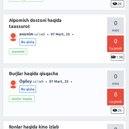
2K
Alpomish dostoni haqida
0
taassurot
anonim
so'radi
07 Mart, 25
0
Bu qiziq
ta javob
alpomish
1.9K
Burjlar haqida qisqacha
0
Ógiloy
so'radi
07 Mart, 25
Bu qiziq
0
burjlar haqida
ta javob
2K
Ilonlar haqida kino izlab