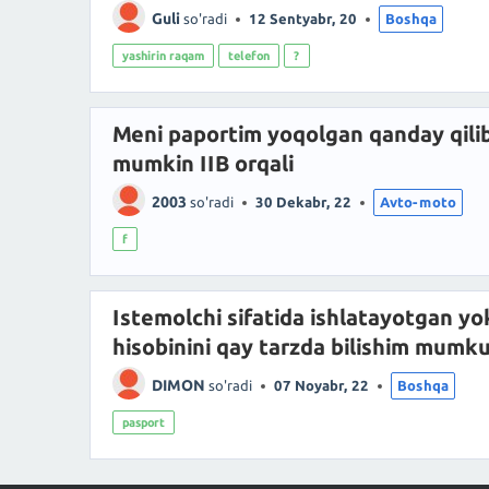
Guli
so'radi
12 Sentyabr, 20
Boshqa
yashirin raqam
telefon
?
Meni paportim yoqolgan qanday qilib
mumkin IIB orqali
2003
so'radi
30 Dekabr, 22
Avto-moto
f
Istemolchi sifatida ishlatayotgan yo
hisobinini qay tarzda bilishim mumk
DIMON
so'radi
07 Noyabr, 22
Boshqa
pasport