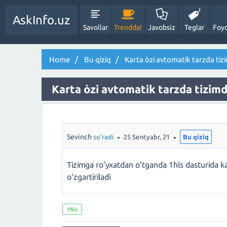
AskInfo.uz
Savollar
Trendda!
Javobsiz
Teglar
Foyd
Home
Bu qiziq
Karta òzi avtomatik tarzda ti
Karta òzi avtomatik tarzda tizim
Sevinch
so'radi
25 Sentyabr, 21
Bu qiziq
Tizimga ro'yxatdan o'tganda 1hls dasturida k
o'zgartiriladi
1hls