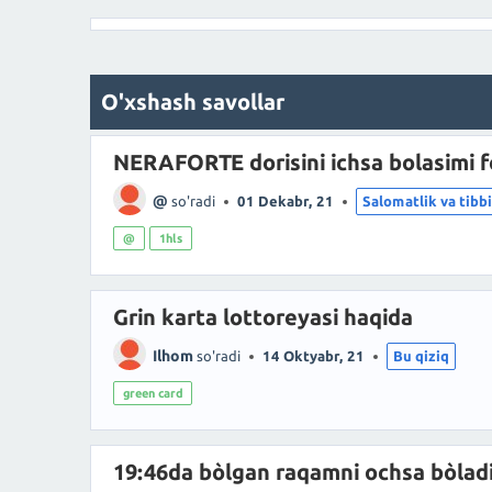
O'xshash savollar
NERAFORTE dorisini ichsa bolasimi f
@
so'radi
01 Dekabr, 21
Salomatlik va tibb
@
1hls
Grin karta lottoreyasi haqida
Ilhom
so'radi
14 Oktyabr, 21
Bu qiziq
green card
19:46da bòlgan raqamni ochsa bòlad