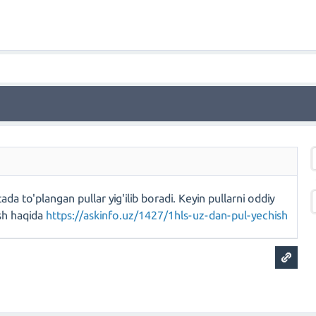
tada to'plangan pullar yig'ilib boradi. Keyin pullarni oddiy
ish haqida
https://askinfo.uz/1427/1hls-uz-dan-pul-yechish