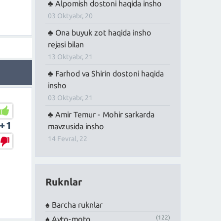
Alpomish dostoni haqida insho
03 Oktyabr, 20
Ona buyuk zot haqida insho
rejasi bilan
13 Oktyabr, 21
Farhod va Shirin dostoni haqida
insho
03 Oktyabr, 21
Amir Temur - Mohir sarkarda
+1
mavzusida insho
14 Fevral, 22
Ruknlar
Barcha ruknlar
(122)
Avto-moto