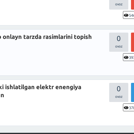
54
 onlayn tarzda rasimlarini topish
0
39
ki ishlatilgan elektr enengiya
0
un
37