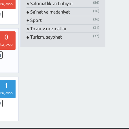
(86)
Salomatlik va tibbiyot
ta javob
(16)
Sa'nat va madaniyat
6
(36)
Sport
(31)
Tovar va xizmatlar
0
(37)
Turizm, sayohat
ta javob
3
1
ta javob
8