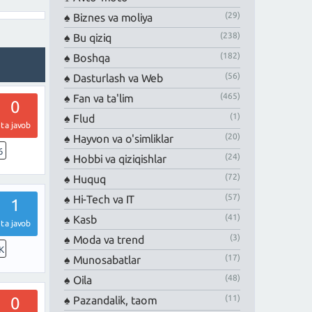
(29)
Biznes va moliya
(238)
Bu qiziq
(182)
Boshqa
(56)
Dasturlash va Web
(465)
Fan va ta'lim
0
(1)
Flud
ta javob
(20)
Hayvon va o'simliklar
6
(24)
Hobbi va qiziqishlar
(72)
Huquq
(57)
Hi-Tech va IT
1
(41)
Kasb
ta javob
(3)
Moda va trend
K
(17)
Munosabatlar
(48)
Oila
(11)
Pazandalik, taom
0