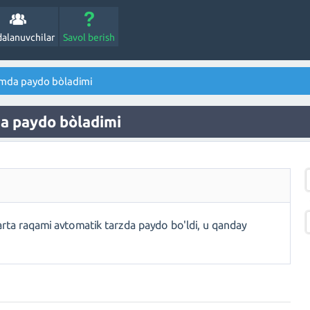
alanuvchilar
Savol berish
zimda paydo bòladimi
da paydo bòladimi
arta raqami avtomatik tarzda paydo bo'ldi, u qanday