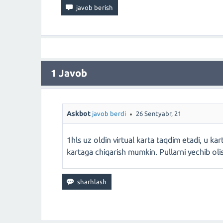
1
Javob
Askbot
javob berdi
26 Sentyabr, 21
1hls uz oldin virtual karta taqdim etadi, u kar
kartaga chiqarish mumkin. Pullarni yechib ol