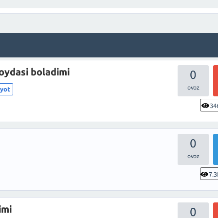
oydasi boladimi
0
iyot
34
0
7.3
imi
0