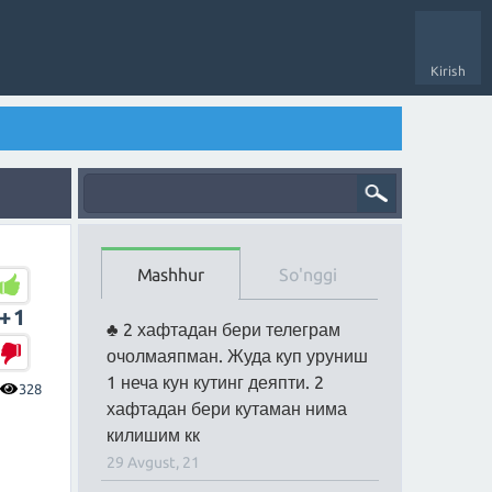
Kirish
Mashhur
So'nggi
+1
2 хафтадан бери телеграм
очолмаяпман. Жуда куп уруниш
1 неча кун кутинг деяпти. 2
328
хафтадан бери кутаман нима
килишим кк
29 Avgust, 21