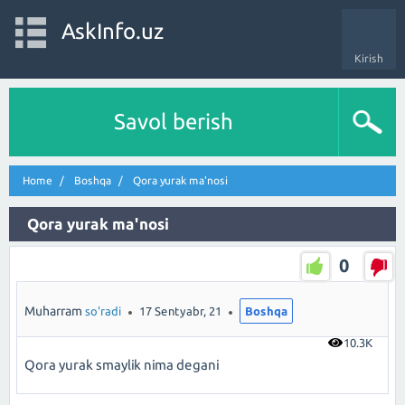
AskInfo.uz
Kirish
Savol berish
Home
Boshqa
Qora yurak ma'nosi
Qora yurak ma'nosi
0
Muharram
so'radi
17 Sentyabr, 21
Boshqa
10.3K
Qora yurak smaylik nima degani