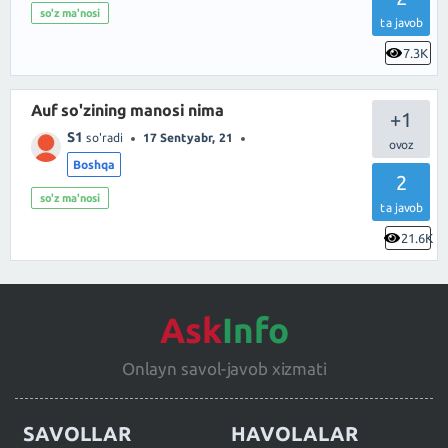
so'z ma'nosi
ta javob
7.3K
Auf so'zining manosi nima
+1
S1
so'radi
17 Sentyabr, 21
Boshqa
2
so'z ma'nosi
ta javob
21.6K
Ask
Info
Onlayn savol-javob xizmati
SAVOLLAR
HAVOLALAR