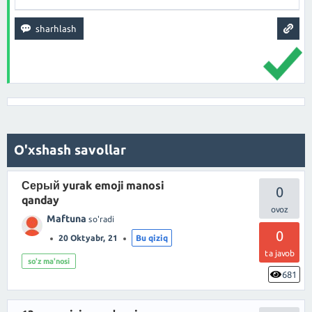
O'xshash savollar
Серый yurak emoji manosi
0
qanday
Maftuna
so'radi
0
20 Oktyabr, 21
Bu qiziq
ta javob
so'z ma'nosi
681