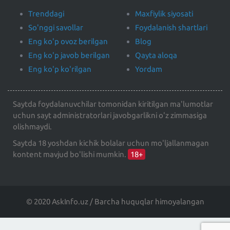
Trenddagi
Maxfiylik siyosati
So'nggi savollar
Foydalanish shartlari
Eng ko'p ovoz berilgan
Blog
Eng ko'p javob berilgan
Qayta aloqa
Eng ko'p ko'rilgan
Yordam
Saytda foydalanuvchilar tomonidan kiritilgan ma'lumotlar
uchun sayt administratorlari javobgarlikni o'z zimmasiga
olishmaydi.
Saytda 18 yoshdan kichik bolalar uchun mo'ljallanmagan
kontent mavjud bo'lishi mumkin.
18+
© 2020 AskInfo.uz / Barcha huquqlar himoyalangan