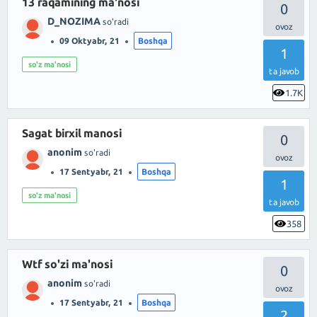
13 raqamining ma'nosi
0
D_NOZIMA
so'radi
09 Oktyabr, 21
Boshqa
1
so'z ma'nosi
ta javob
1.7K
Sagat birxil manosi
0
anonim
so'radi
17 Sentyabr, 21
Boshqa
1
so'z ma'nosi
ta javob
358
Wtf so'zi ma'nosi
0
anonim
so'radi
17 Sentyabr, 21
Boshqa
2