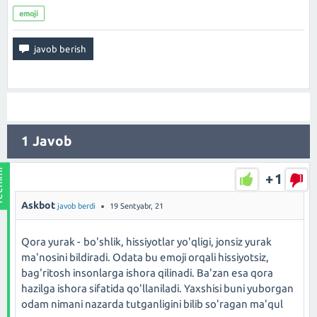
emoji
1
Javob
+1
Askbot
javob berdi
19 Sentyabr, 21
Qora yurak - bo'shlik, hissiyotlar yo'qligi, jonsiz yurak
ma'nosini bildiradi. Odata bu emoji orqali hissiyotsiz,
bag'ritosh insonlarga ishora qilinadi. Ba'zan esa qora
hazilga ishora sifatida qo'llaniladi. Yaxshisi buni yuborgan
odam nimani nazarda tutganligini bilib so'ragan ma'qul