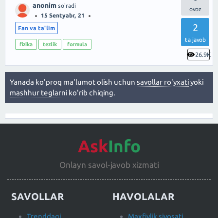
anonim
so'radi
15 Sentyabr, 21
2
Fan va ta'lim
ta javob
fizika
tezlik
formula
26.9K
Yanada ko'proq ma'lumot olish uchun
savollar ro'yxati
yoki
mashhur teglar
ni ko'rib chiqing.
Ask
Info
Onlayn savol-javob xizmati
SAVOLLAR
HAVOLALAR
Trenddagi
Maxfiylik siyosati