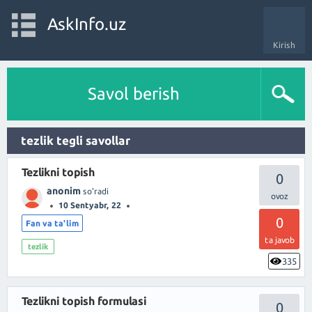
AskInfo.uz
Kirish
Savol berish
tezlik tegli savollar
Tezlikni topish
0
anonim
so'radi
10 Sentyabr, 22
0
Fan va ta'lim
ta javob
tezlik
335
Tezlikni topish formulasi
0