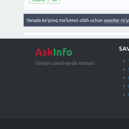
maqollar
ona
Yanada ko'proq ma'lumot olish uchun
savollar ro'y
SA
Ask
Info
Onlayn savol-javob xizmati