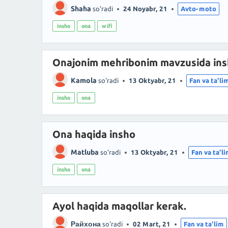
Shaha
so'radi
24 Noyabr, 21
Avto-moto
insho
ona
wifi
Onajonim mehribonim mavzusida in
Kamola
so'radi
13 Oktyabr, 21
Fan va ta'li
insho
ona
Ona haqida insho
Matluba
so'radi
13 Oktyabr, 21
Fan va ta'l
insho
ona
Ayol haqida maqollar kerak.
Райхона
so'radi
02 Mart, 21
Fan va ta'lim