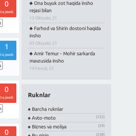
0
Ona buyuk zot haqida insho
rejasi bilan
ta javob
13 Oktyabr, 21
3
Farhod va Shirin dostoni haqida
insho
03 Oktyabr, 21
1
Amir Temur - Mohir sarkarda
ta javob
mavzusida insho
4
14 Fevral, 22
0
Ruknlar
ta javob
Barcha ruknlar
K
(122)
Avto-moto
(29)
Biznes va moliya
0
(238)
Bu qiziq