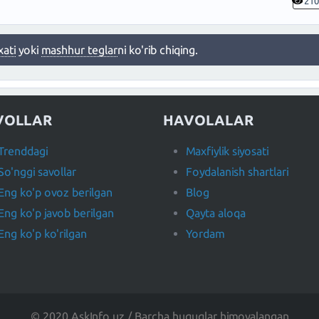
21
xati
yoki
mashhur teglar
ni ko'rib chiqing.
VOLLAR
HAVOLALAR
Trenddagi
Maxfiylik siyosati
So'nggi savollar
Foydalanish shartlari
Eng ko'p ovoz berilgan
Blog
Eng ko'p javob berilgan
Qayta aloqa
Eng ko'p ko'rilgan
Yordam
© 2020 AskInfo.uz / Barcha huquqlar himoyalangan