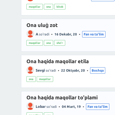
maqollar
ona
kitob
Ona uluģ zot
A
so'radi
16 Dekabr, 20
Fan va ta'lim
maqollar
ona
she'r
Ona haqida maqollar etila
Sevgi
so'radi
22 Oktyabr, 20
Boshqa
ona
maqollar
Ona haqida maqollar to'plami
Lobar
so'radi
04 Mart, 19
Fan va ta'lim