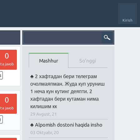
Kirish
0
Mashhur
So'nggi
ta javob
4
2 хафтадан бери телеграм
очолмаяпман. Жуда куп уруниш
1 неча кун кутинг деяпти. 2
0
хафтадан бери кутаман нима
килишим кк
ta javob
29 Avgust, 21
1
Alpomish dostoni haqida insho
03 Oktyabr, 20