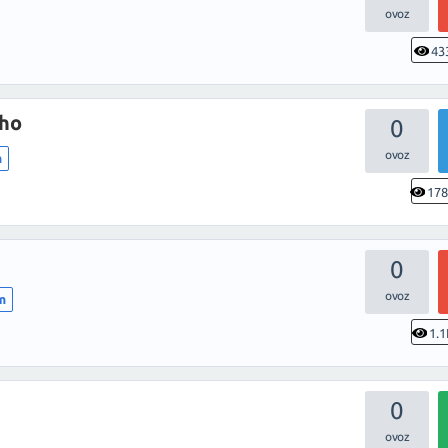
43
sho
0
m
17
0
im
1.1
0