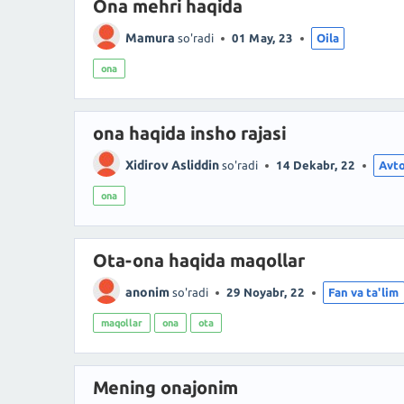
Ona mehri haqida
Mamura
so'radi
01 May, 23
Oila
ona
ona haqida insho rajasi
Xidirov Asliddin
so'radi
14 Dekabr, 22
Avt
ona
Ota-ona haqida maqollar
anonim
so'radi
29 Noyabr, 22
Fan va ta'lim
maqollar
ona
ota
Mening onajonim