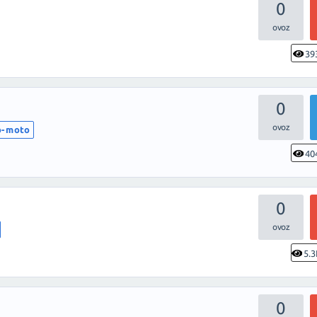
0
39
0
o-moto
40
0
5.3
0