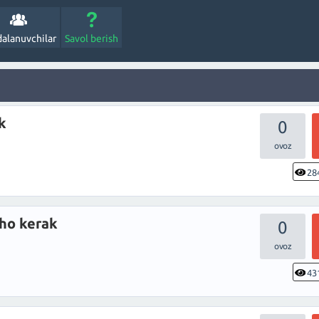
alanuvchilar
Savol berish
k
0
28
ho kerak
0
43