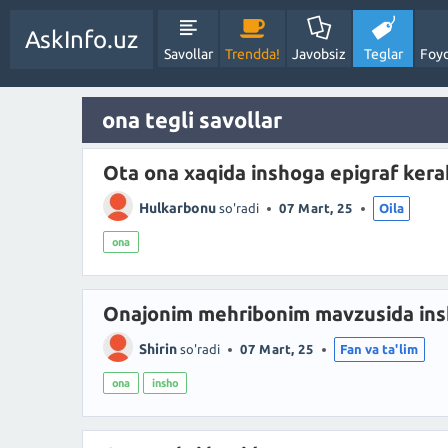
AskInfo.uz
Savollar
Trendda!
Javobsiz
Teglar
Foyd
ona tegli savollar
Ota ona xaqida inshoga epigraf kera
Hulkarbonu
so'radi
07 Mart, 25
Oila
ona
Onajonim mehribonim mavzusida ins
Shirin
so'radi
07 Mart, 25
Fan va ta'lim
ona
insho