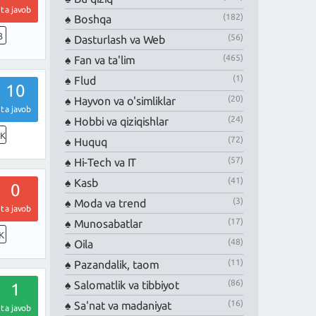
ta javob
(182)
Boshqa
3
(56)
Dasturlash va Web
(465)
Fan va ta'lim
(1)
Flud
10
(20)
Hayvon va o'simliklar
ta javob
(24)
Hobbi va qiziqishlar
8K
(72)
Huquq
(57)
Hi-Tech va IT
(41)
Kasb
0
(3)
Moda va trend
ta javob
(17)
Munosabatlar
K
(48)
Oila
(11)
Pazandalik, taom
(86)
Salomatlik va tibbiyot
1
(16)
Sa'nat va madaniyat
ta javob