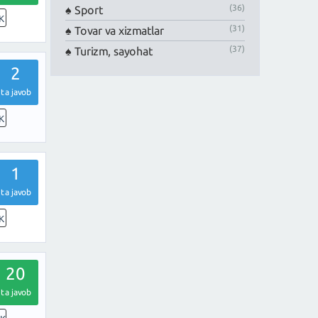
(36)
Sport
K
(31)
Tovar va xizmatlar
(37)
Turizm, sayohat
2
ta javob
K
1
ta javob
K
20
ta javob