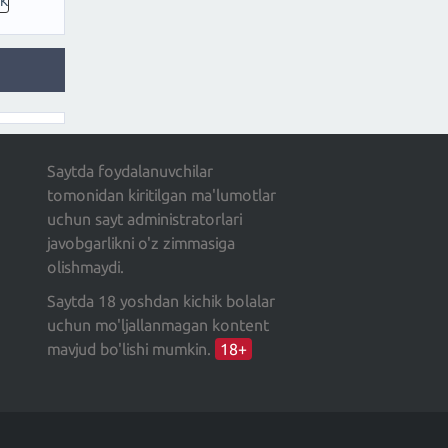
0K
Saytda foydalanuvchilar
tomonidan kiritilgan ma'lumotlar
uchun sayt administratorlari
javobgarlikni o'z zimmasiga
olishmaydi.
Saytda 18 yoshdan kichik bolalar
uchun mo'ljallanmagan kontent
mavjud bo'lishi mumkin.
18+