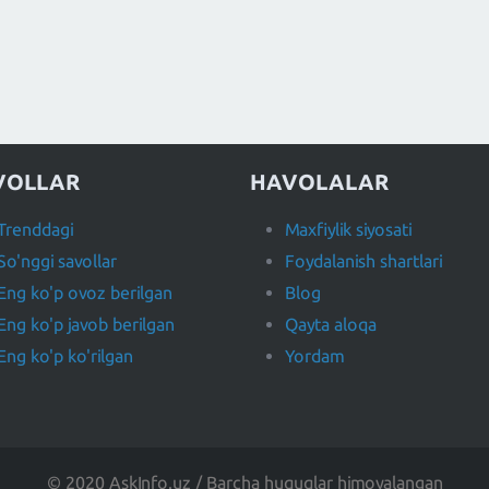
VOLLAR
HAVOLALAR
Trenddagi
Maxfiylik siyosati
So'nggi savollar
Foydalanish shartlari
Eng ko'p ovoz berilgan
Blog
Eng ko'p javob berilgan
Qayta aloqa
Eng ko'p ko'rilgan
Yordam
© 2020 AskInfo.uz / Barcha huquqlar himoyalangan