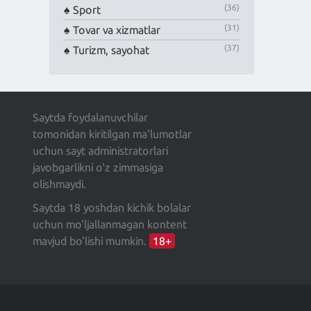
(36)
Sport
(31)
Tovar va xizmatlar
(37)
Turizm, sayohat
Saytda foydalanuvchilar
tomonidan kiritilgan ma'lumotlar
uchun sayt administratorlari
javobgarlikni o'z zimmasiga
olishmaydi.
Saytda 18 yoshdan kichik bolalar
uchun mo'ljallanmagan kontent
mavjud bo'lishi mumkin.
18+