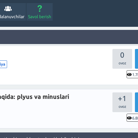
alanuvchilar
Savol berish
0
iya
1.7
aqida: plyus va minuslari
+1
6.8