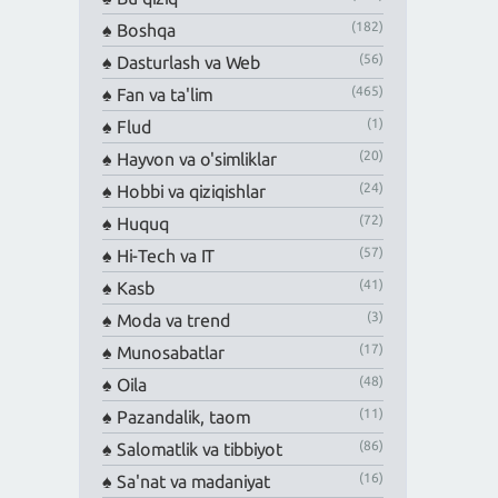
(182)
Boshqa
(56)
Dasturlash va Web
(465)
Fan va ta'lim
(1)
Flud
(20)
Hayvon va o'simliklar
(24)
Hobbi va qiziqishlar
(72)
Huquq
(57)
Hi-Tech va IT
(41)
Kasb
(3)
Moda va trend
(17)
Munosabatlar
(48)
Oila
(11)
Pazandalik, taom
(86)
Salomatlik va tibbiyot
(16)
Sa'nat va madaniyat