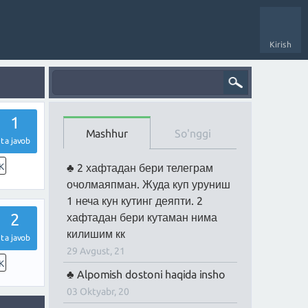
Kirish
1
Mashhur
So'nggi
ta javob
K
2 хафтадан бери телеграм
очолмаяпман. Жуда куп уруниш
1 неча кун кутинг деяпти. 2
2
хафтадан бери кутаман нима
килишим кк
ta javob
29 Avgust, 21
K
Alpomish dostoni haqida insho
03 Oktyabr, 20