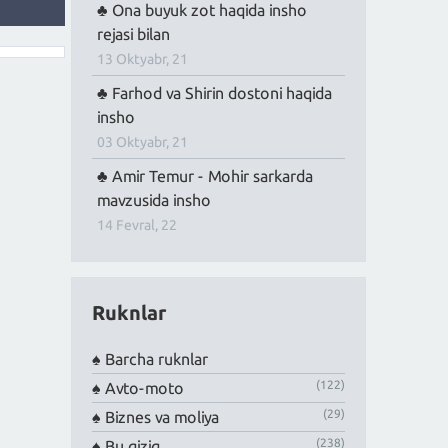
Ona buyuk zot haqida insho
rejasi bilan
13 Oktyabr, 21
Farhod va Shirin dostoni haqida
insho
03 Oktyabr, 21
Amir Temur - Mohir sarkarda
mavzusida insho
14 Fevral, 22
Ruknlar
Barcha ruknlar
(122)
Avto-moto
(29)
Biznes va moliya
(238)
Bu qiziq