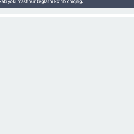
xati
yoki
mashhur teglar
ni ko'rib chiqing.