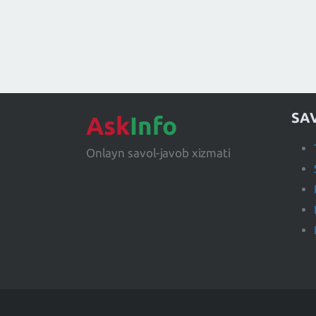
SA
Ask
Info
Onlayn savol-javob xizmati