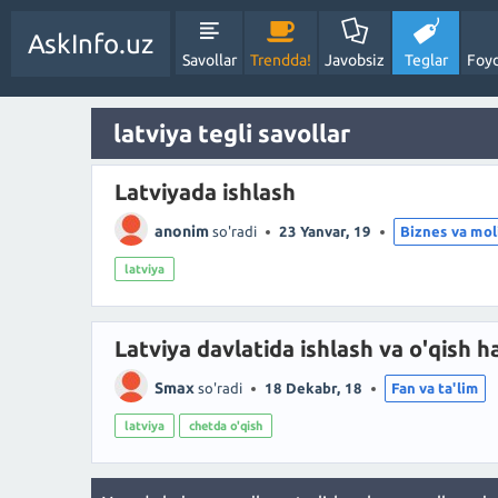
AskInfo.uz
Savollar
Trendda!
Javobsiz
Teglar
Foyd
latviya tegli savollar
Latviyada ishlash
anonim
so'radi
23 Yanvar, 19
Biznes va mol
latviya
Latviya davlatida ishlash va o'qish h
Smax
so'radi
18 Dekabr, 18
Fan va ta'lim
latviya
chetda o'qish