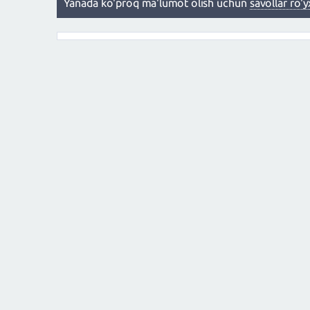
Yanada ko'proq ma'lumot olish uchun
savollar ro'y