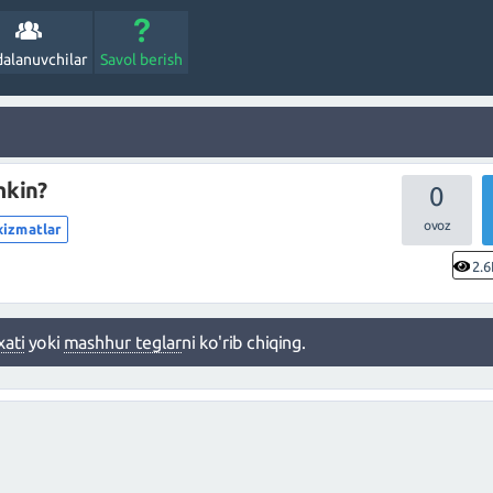
alanuvchilar
Savol berish
mkin?
0
xizmatlar
2.6
xati
yoki
mashhur teglar
ni ko'rib chiqing.