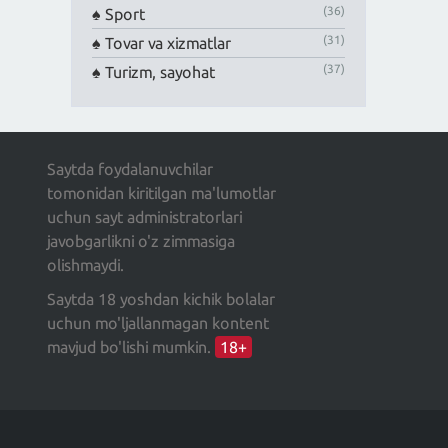
(36)
Sport
(31)
Tovar va xizmatlar
(37)
Turizm, sayohat
Saytda foydalanuvchilar
tomonidan kiritilgan ma'lumotlar
uchun sayt administratorlari
javobgarlikni o'z zimmasiga
olishmaydi.
Saytda 18 yoshdan kichik bolalar
uchun mo'ljallanmagan kontent
mavjud bo'lishi mumkin.
18+