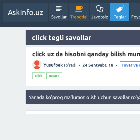
AskInfo.uz
Savollar
Trendda!
Javobsiz
Teglar
Foyd
click tegli savollar
click uz da hisobni qanday bilish mu
Yusufbek
so'radi
24 Sentyabr, 18
Tovar va 
click
uzcard
Yanada ko'proq ma'lumot olish uchun
savollar ro'y