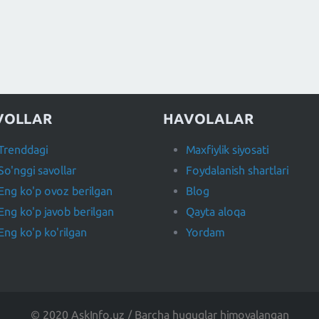
VOLLAR
HAVOLALAR
Trenddagi
Maxfiylik siyosati
So'nggi savollar
Foydalanish shartlari
Eng ko'p ovoz berilgan
Blog
Eng ko'p javob berilgan
Qayta aloqa
Eng ko'p ko'rilgan
Yordam
© 2020 AskInfo.uz / Barcha huquqlar himoyalangan