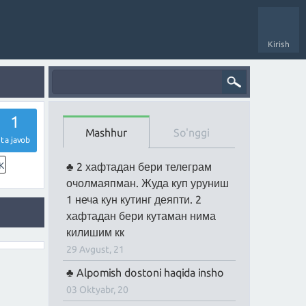
Kirish
1
Mashhur
So'nggi
ta javob
K
2 хафтадан бери телеграм
очолмаяпман. Жуда куп уруниш
1 неча кун кутинг деяпти. 2
хафтадан бери кутаман нима
килишим кк
29 Avgust, 21
Alpomish dostoni haqida insho
03 Oktyabr, 20