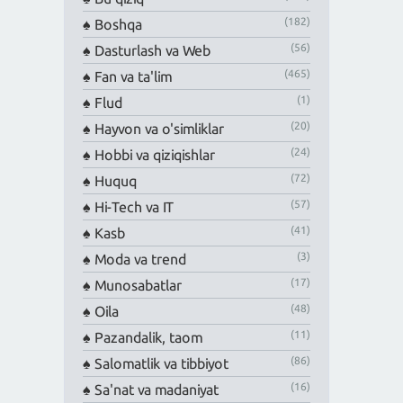
(182)
Boshqa
(56)
Dasturlash va Web
(465)
Fan va ta'lim
(1)
Flud
(20)
Hayvon va o'simliklar
(24)
Hobbi va qiziqishlar
(72)
Huquq
(57)
Hi-Tech va IT
(41)
Kasb
(3)
Moda va trend
(17)
Munosabatlar
(48)
Oila
(11)
Pazandalik, taom
(86)
Salomatlik va tibbiyot
(16)
Sa'nat va madaniyat