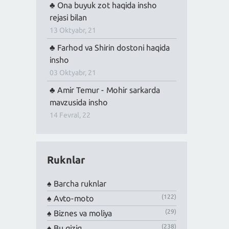
Ona buyuk zot haqida insho
rejasi bilan
13 Oktyabr, 21
Farhod va Shirin dostoni haqida
insho
03 Oktyabr, 21
Amir Temur - Mohir sarkarda
mavzusida insho
14 Fevral, 22
Ruknlar
Barcha ruknlar
(122)
Avto-moto
(29)
Biznes va moliya
(238)
Bu qiziq