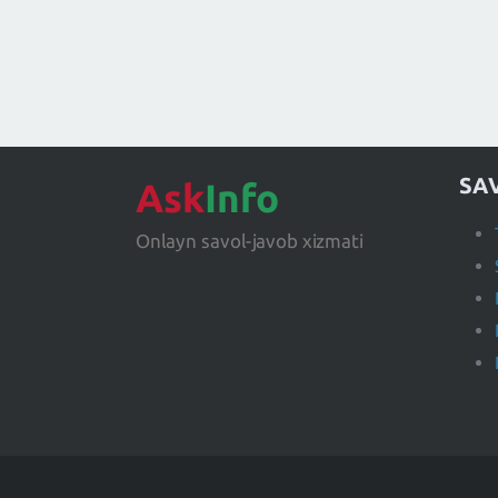
SA
Ask
Info
Onlayn savol-javob xizmati