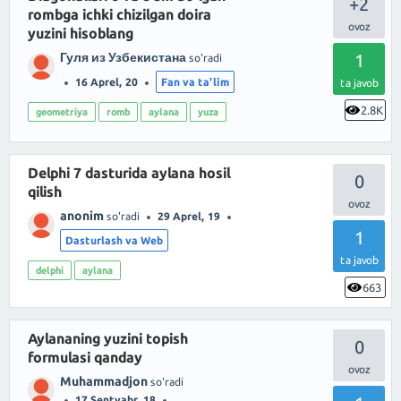
+2
rombga ichki chizilgan doira
yuzini hisoblang
Гуля из Узбекистана
1
so'radi
16 Aprel, 20
Fan va ta'lim
ta javob
2.8K
geometriya
romb
aylana
yuza
Delphi 7 dasturida aylana hosil
0
qilish
anonim
so'radi
29 Aprel, 19
1
Dasturlash va Web
ta javob
delphi
aylana
663
Aylananing yuzini topish
0
formulasi qanday
Muhammadjon
so'radi
17 Sentyabr, 18