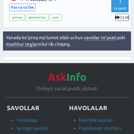
1
Fan va ta'lim
ta javob
23.9K
aylana
geometriya
yuza
Yanada ko'proq ma'lumot olish uchun
savollar ro'yxati
yoki
mashhur teglar
ni ko'rib chiqing.
Ask
Info
Onlayn savol-javob xizmati
SAVOLLAR
HAVOLALAR
Trenddagi
Maxfiylik siyosati
So'nggi savollar
Foydalanish shartlari