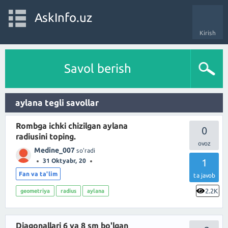
AskInfo.uz
Kirish
Savol berish
aylana tegli savollar
Rombga ichki chizilgan aylana
0
radiusini toping.
Medine_007
so'radi
1
31 Oktyabr, 20
Fan va ta'lim
ta javob
2.2K
geometriya
radius
aylana
Diagonallari 6 va 8 sm bo'lgan