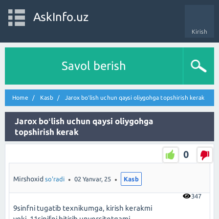
AskInfo.uz
Kirish
Savol berish
Home
Kasb
Jarox boʻlish uchun qaysi oliygohga topshirish kerak
Jarox boʻlish uchun qaysi oliygohga
topshirish kerak
0
Mirshoxid
so'radi
02 Yanvar, 25
Kasb
347
9sinfni tugatib texnikumga, kirish kerakmi
yoki ,11sinifni bitirib unversitetgami.