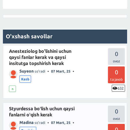
O'xshash savollar
Anesteziolog bo'lishini uchun
0
qaysi fanlar kerak va qaysi
insitutga topshirish kerak
Suyeon
0
so'radi
07 Mart, 25
Kasb
ta javob
632
n
Styurdessa boʻlish uchun qaysi
0
fanlarni oʻqish kerak
Madina
so'radi
07 Mart, 25
0