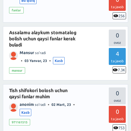
Bu qiziq
ta javob
fanlar
256
Assalamu alaykum stomatalog
0
bolish uchun qaysi fanlar kerak
buladi
Mansur
4
so'radi
03 Yanvar, 23
Kasb
ta javob
7.3K
mansur
Tish shifokori bolosh uchun
0
qaysi fanlar muhim
anonim
so'radi
02 Mart, 23
0
Kasb
ta javob
971161515
753