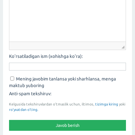
Ko'rsatiladigan ism (xohishga ko'ra):
Mening javobim tanlansa yoki sharhlansa, menga
maktub yuboring
Anti-spam tekshiruv:
Kelgusida tekshiruvlardan o'tmaslik uchun, iltimos,
tizimga kiring
yoki
ro'yxatdan o'ting.