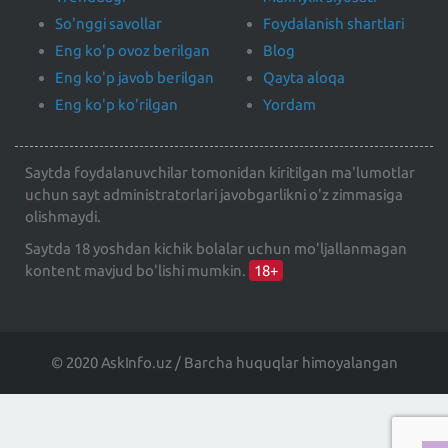
So'nggi savollar
Foydalanish shartlari
Eng ko'p ovoz berilgan
Blog
Eng ko'p javob berilgan
Qayta aloqa
Eng ko'p ko'rilgan
Yordam
Saytda foydalanuvchilar tomonidan kiritilgan ma'lumotlar
uchun sayt administratorlari javobgarlikni o'z zimmasiga
olishmaydi.
Saytda 18 yoshdan kichik bolalar uchun mo'ljallanmagan
kontent mavjud bo'lishi mumkin.
18+
© 2020 AskInfo.uz / Barcha huquqlar himoyalangan