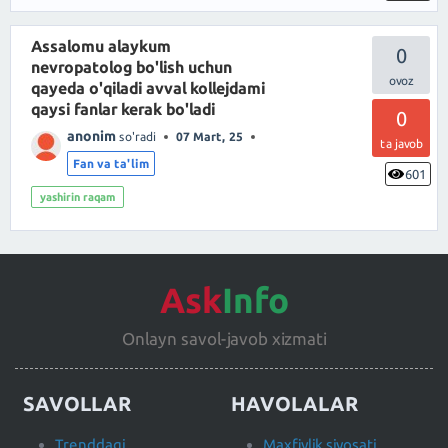
Assalomu alaykum
0
nevropatolog bo'lish uchun
qayeda o'qiladi avval kollejdami
qaysi fanlar kerak bo'ladi
0
anonim
so'radi
07 Mart, 25
ta javob
Fan va ta'lim
601
yashirin raqam
Ask
Info
Onlayn savol-javob xizmati
SAVOLLAR
HAVOLALAR
Trenddagi
Maxfiylik siyosati