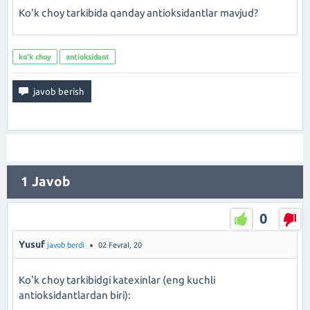
Ko'k choy tarkibida qanday antioksidantlar mavjud?
ko'k choy
antioksidant
1
Javob
0
Yusuf
javob berdi
02 Fevral, 20
Ko'k choy tarkibidgi katexinlar (eng kuchli
antioksidantlardan biri):