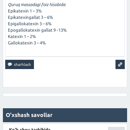
Quruq massadagi foiz hisobida
:
Epikatexin 1 – 3%
Epikatexingallat 3 – 6%
Epigallokatexin 3 – 6%
Epogallokatexin gallat 9 -13%
Katexin 1 – 2%
Gallokatexin 3 – 4%
O'xshash savollar
Ko'k choy tarkibida