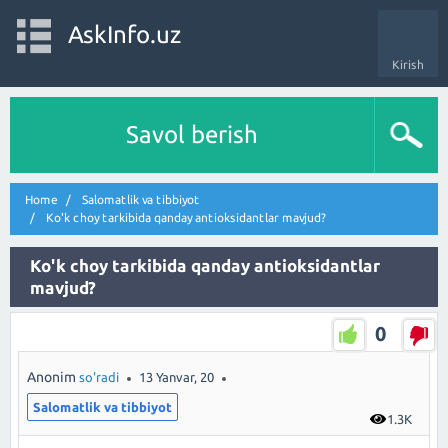
AskInfo.uz
Kirish
Savol berish
Home
Salomatlik va tibbiyot
Ko'k choy tarkibida qanday antioksidantlar mavjud?
Ko'k choy tarkibida qanday antioksidantlar
mavjud?
0
Anonim
so'radi
13 Yanvar, 20
Salomatlik va tibbiyot
1.3K