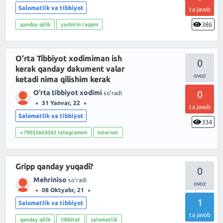
Salomatlik va tibbiyot
ta javob
386
qanday qilib
yashirin raqam
O'rta Tibbiyot xodimiman ish
0
kerak qanday dakument valar
ketadi nima qilishim kerak
O'rta tibbiyot xodimi
0
so'radi
31 Yanvar, 22
ta javob
Salomatlik va tibbiyot
334
+79032663043 telegramim
internet
Gripp qanday yuqadi?
0
Mehriniso
so'radi
08 Oktyabr, 21
1
Salomatlik va tibbiyot
ta javob
qanday qilib
tibbitot
salomatlik