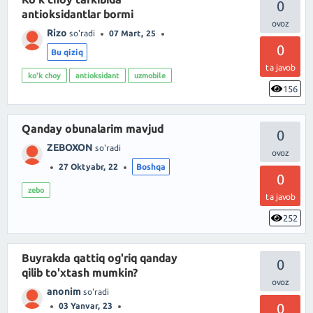
0
antioksidantlar bormi
Rizo
so'radi
07 Mart, 25
0
Bu qiziq
ta javob
ko'k choy
antioksidant
uzmobile
156
Qanday obunalarim mavjud
0
ZEBOXON
so'radi
27 Oktyabr, 22
Boshqa
0
zebo
ta javob
252
Buyrakda qattiq og'riq qanday
0
qilib to'xtash mumkin?
anonim
so'radi
0
03 Yanvar, 23