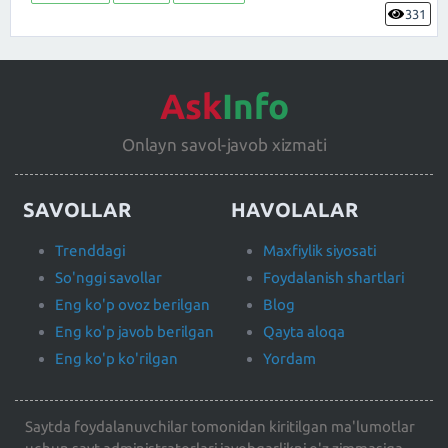
331
Ask
Info
Onlayn savol-javob xizmati
SAVOLLAR
HAVOLALAR
Trenddagi
Maxfiylik siyosati
So'nggi savollar
Foydalanish shartlari
Eng ko'p ovoz berilgan
Blog
Eng ko'p javob berilgan
Qayta aloqa
Eng ko'p ko'rilgan
Yordam
Saytda foydalanuvchilar tomonidan kiritilgan ma'lumotlar