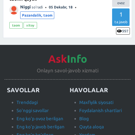
Niggi
so'radi
05 Dekabr, 18
1
Pazandalik, taom
ta javob
taom
xitoy
997
Ask
Info
Onlayn savol-javob xizmati
SAVOLLAR
HAVOLALAR
Trenddagi
Maxfiylik siyosati
So'nggi savollar
Foydalanish shartlari
Eng ko'p ovoz berilgan
Blog
Eng ko'p javob berilgan
Qayta aloqa
Eng ko'p ko'rilgan
Yordam