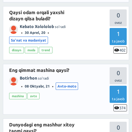
Qaysi odam orqali yaxshi
0
dizayn qilsa buladi?
Kebato Xolololob
so'radi
1
30 Aprel, 20
Sa'nat va madaniyat
ta javob
402
dizayn
moda
trend
Eng qimmat mashina qaysi?
0
Botirhon
so'radi
08 Oktyabr, 21
Avto-moto
1
mashina
avto
ta javob
374
Dunyodagi eng mashhur xitoy
0
taomi qaysi?