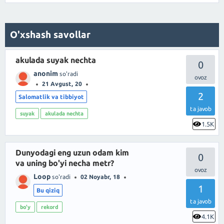
O'xshash savollar
akulada suyak nechta
0
anonim
so'radi
21 Avgust, 20
2
Salomatlik va tibbiyot
ta javob
suyak
akulada nechta
1.5K
Dunyodagi eng uzun odam kim
0
va uning bo'yi necha metr?
Loop
so'radi
02 Noyabr, 18
1
Bu qiziq
ta javob
bo'y
rekord
4.1K