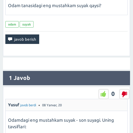
Odam tanasidagi eng mustahkam suyak qaysi?
odam
suyak
1
Javob
0
Yusuf
javob berdi
08 Yanvar, 20
Odamdagi eng mustahkam suyak - son suyagi. Uning
tavsiflari: