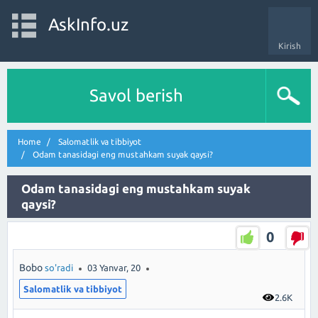
AskInfo.uz
Kirish
Savol berish
Home
Salomatlik va tibbiyot
Odam tanasidagi eng mustahkam suyak qaysi?
Odam tanasidagi eng mustahkam suyak
qaysi?
0
Bobo
so'radi
03 Yanvar, 20
Salomatlik va tibbiyot
2.6K