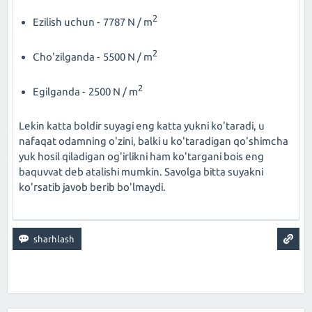
2
Ezilish uchun - 7787 N / m
2
Cho'zilganda - 5500 N / m
2
Egilganda - 2500 N / m
Lekin katta boldir suyagi eng katta yukni ko'taradi, u
nafaqat odamning o'zini, balki u ko'taradigan qo'shimcha
yuk hosil qiladigan og'irlikni ham ko'targani bois eng
baquvvat deb atalishi mumkin. Savolga bitta suyakni
ko'rsatib javob berib bo'lmaydi.