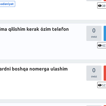
madaniyat
38
ima qilishim kerak ózim telefon
0
42
cardni boshqa nomerga ulashim
0
52