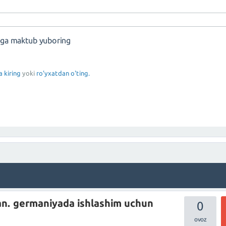
nga maktub yuboring
a kiring
yoki
ro'yxatdan o'ting.
n. germaniyada ishlashim uchun
0