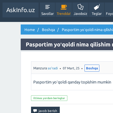
AskInfo.uz
Savollar
Trendda!
Javobsiz
Teglar
Foyd
Home
Boshqa
Pasportim yoʻqoldi nima qilis
Pasportim yoʻqoldi nima qilishim
Manzura
so'radi
07 Mart, 25
Boshqa
Pasportim yoʻqoldi qanday topishim mumkin
iltimos yordam beringlar