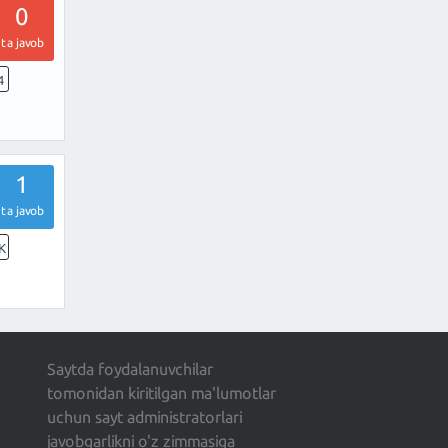
0
ta javob
4
1
ta javob
K
Saytda foydalanuvchilar
tomonidan kiritilgan ma'lumotlar
uchun sayt administratorlari
javobgarlikni o'z zimmasiga