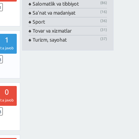
(86)
Salomatlik va tibbiyot
1
(16)
Sa'nat va madaniyat
(36)
Sport
(31)
Tovar va xizmatlar
1
(37)
Turizm, sayohat
ta javob
3
0
ta javob
3