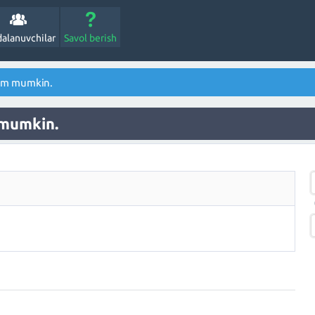
alanuvchilar
Savol berish
him mumkin.
 mumkin.