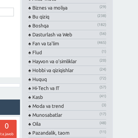
(29)
Biznes va moliya
(238)
Bu qiziq
(182)
Boshqa
(56)
Dasturlash va Web
(465)
Fan va ta'lim
(1)
Flud
(20)
Hayvon va o'simliklar
(24)
Hobbi va qiziqishlar
(72)
Huquq
(57)
Hi-Tech va IT
(41)
Kasb
(3)
Moda va trend
(17)
Munosabatlar
(48)
Oila
0
(11)
Pazandalik, taom
ta javob