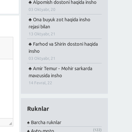
Alpomish dostoni haqida insho
03 Oktyabr, 20
Ona buyuk zot haqida insho
rejasi bilan
13 Oktyabr, 21
Farhod va Shirin dostoni haqida
insho
03 Oktyabr, 21
Amir Temur - Mohir sarkarda
mavzusida insho
14 Fevral, 22
Ruknlar
Barcha ruknlar
(122)
Avto-moto