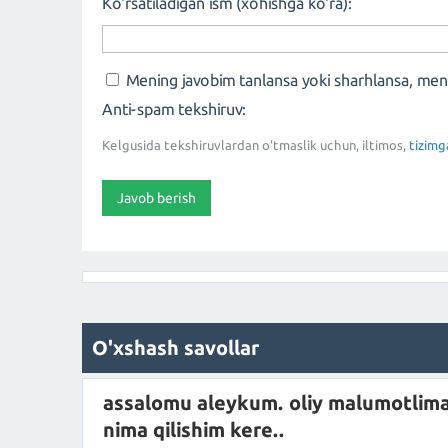
Ko'rsatiladigan ism (xohishga ko'ra):
Mening javobim tanlansa yoki sharhlansa, me
Anti-spam tekshiruv:
Kelgusida tekshiruvlardan o'tmaslik uchun, iltimos,
tizimg
O'xshash savollar
assalomu aleykum. oliy malumotlima
nima qilishim kere..