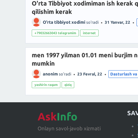
O'rta Tibbiyot xodimiman ish kerak
qilishim kerak
O'rta tibbiyot xodimi
so'radi
31 Yanvar, 22
+79032663043 telegramim
internet
men 1997 yilman 01.01 meni burjim n
mumkin
anonim
so'radi
23 Fevral, 22
Dasturlash v
yashirin raqam
qiziq
SA
Ask
Info
Onlayn savol-javob xizmati