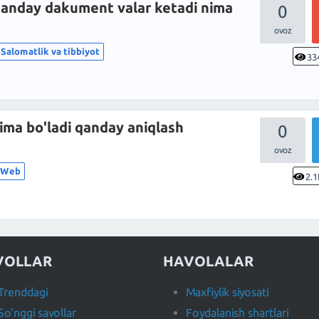
 qanday dakument valar ketadi nima
0
Salomatlik va tibbiyot
33
ima bo'ladi qanday aniqlash
0
a Web
2.1
VOLLAR
HAVOLALAR
Trenddagi
Maxfiylik siyosati
So'nggi savollar
Foydalanish shartlari