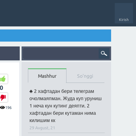
Kirish
Mashhur
So'nggi
0
2 хафтадан бери телеграм
очолмаяпман. Жуда куп уруниш
1 неча кун кутинг деяпти. 2
196
хафтадан бери кутаман нима
килишим кк
29 Avgust, 21