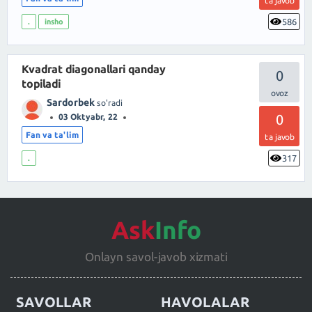
ta javob
586
.
insho
Kvadrat diagonallari qanday
0
topiladi
Sardorbek
so'radi
0
03 Oktyabr, 22
Fan va ta'lim
ta javob
317
.
Ask
Info
Onlayn savol-javob xizmati
SAVOLLAR
HAVOLALAR