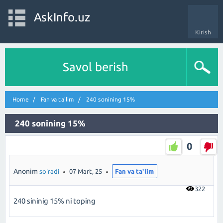
AskInfo.uz
Kirish
Savol berish
Home
Fan va ta'lim
240 sonining 15%
240 sonining 15%
0
Anonim
so'radi
07 Mart, 25
Fan va ta'lim
322
240 sininig 15% ni toping