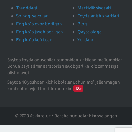
Trenddagi
Maxfiylik siyosati
So'nggi savollar
Foydalanish shartlari
Eng ko'p ovoz berilgan
Blog
Eng ko'p javob berilgan
Qayta aloqa
Eng ko'p ko'rilgan
Yordam
Saytda foydalanuvchilar tomonidan kiritilgan ma'lumotlar
uchun sayt administratorlari javobgarlikni o'z zimmasiga
olishmaydi.
Saytda 18 yoshdan kichik bolalar uchun mo'ljallanmagan
kontent mavjud bo'lishi mumkin.
18+
© 2020 AskInfo.uz / Barcha huquqlar himoyalangan