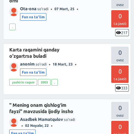
orni
Ota-ona
so'radi
07 Mart, 25
0
Fan va ta'lim
ta javob
.
217
Karta raqamini qanday
0
o'zgartrsa buladi
anonim
so'radi
18 Mart, 23
0
Fan va ta'lim
ta javob
yashirin raqam
2003
.
333
" Mening onam qishlogʻim
0
fayzi" mavzusida ijodiy insho
Asadbek Mamatqulov
so'radi
0
02 Noyabr, 22
Fan va ta'lim