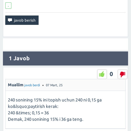
.
1
Javob
0
Muallim
javob berdi
07 Mart, 25
240 sonining 15% ini topish uchun 240 ni 0,15 ga
ko&lsquo;paytirish kerak:
240 &times; 0,15 = 36
Demak, 240 sonining 15% i 36 ga teng.