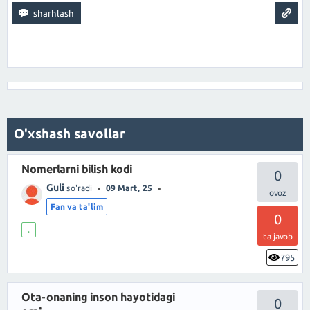
O'xshash savollar
Nomerlarni bilish kodi
0
Guli
so'radi
09 Mart, 25
Fan va ta'lim
0
.
ta javob
795
Ota-onaning inson hayotidagi
0