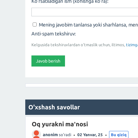
Ko'rsatiladigan ism (xohishga ko'ra):
Mening javobim tanlansa yoki sharhlansa, me
Anti-spam tekshiruv:
Kelgusida tekshiruvlardan o'tmaslik uchun, iltimos,
tizimg
O'xshash savollar
Oq yurakni maʼnosi
anonim
so'radi
02 Yanvar, 25
Bu qiziq