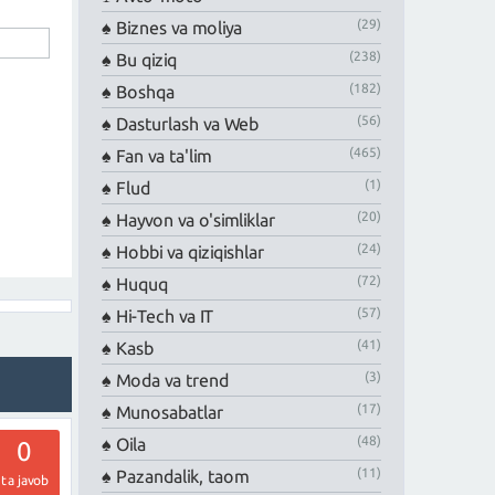
(29)
Biznes va moliya
(238)
Bu qiziq
(182)
Boshqa
(56)
Dasturlash va Web
(465)
Fan va ta'lim
(1)
Flud
(20)
Hayvon va o'simliklar
(24)
Hobbi va qiziqishlar
(72)
Huquq
(57)
Hi-Tech va IT
(41)
Kasb
(3)
Moda va trend
(17)
Munosabatlar
(48)
Oila
0
(11)
Pazandalik, taom
ta javob