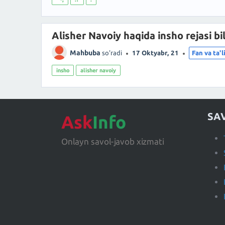
Alisher Navoiy haqida insho rejasi bi
Mahbuba
so'radi
17 Oktyabr, 21
Fan va ta'
insho
alisher navoiy
SA
Ask
Info
Onlayn savol-javob xizmati