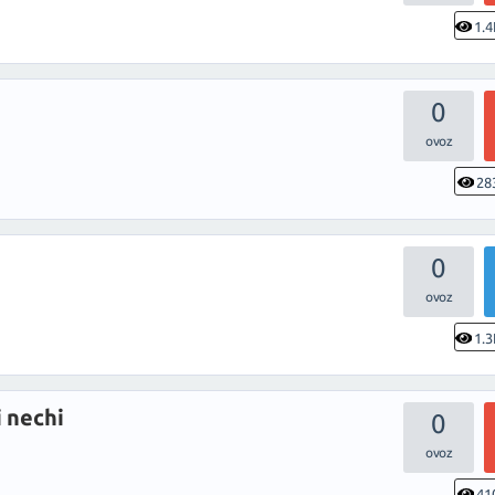
1.4
0
28
0
1.3
 nechi
0
41