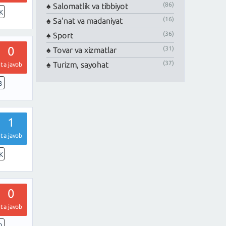
(86)
Salomatlik va tibbiyot
K
(16)
Sa'nat va madaniyat
(36)
Sport
0
(31)
Tovar va xizmatlar
(37)
Turizm, sayohat
ta javob
3
1
ta javob
K
0
ta javob
0