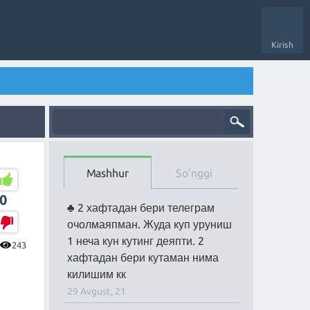
Kirish
Mashhur
So'nggi
0
2 хафтадан бери телеграм
очолмаяпман. Жуда куп уруниш
1 неча кун кутинг деяпти. 2
243
хафтадан бери кутаман нима
килишим кк
29 Avgust, 21