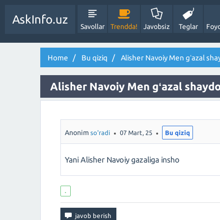
AskInfo.uz
Savollar
Trendda!
Javobsiz
Teglar
Foyd
Home
Bu qiziq
Alisher Navoiy Men gʻazal sh
Alisher Navoiy Men gʻazal shayd
Anonim
so'radi
07 Mart, 25
Bu qiziq
Yani Alisher Navoiy gazaliga insho
.