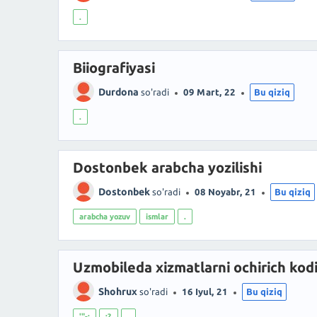
.
Biiografiyasi
Durdona
so'radi
09 Mart, 22
Bu qiziq
.
Dostonbek arabcha yozilishi
Dostonbek
so'radi
08 Noyabr, 21
Bu qiziq
arabcha yozuv
ismlar
.
Uzmobileda xizmatlarni ochirich kodi
Shohrux
so'radi
16 Iyul, 21
Bu qiziq
'"-;
:?
.