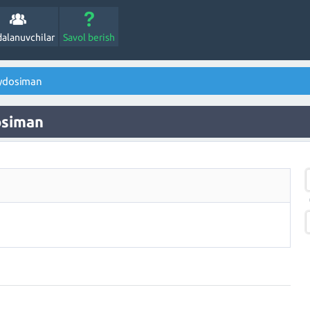
alanuvchilar
Savol berish
aydosiman
osiman