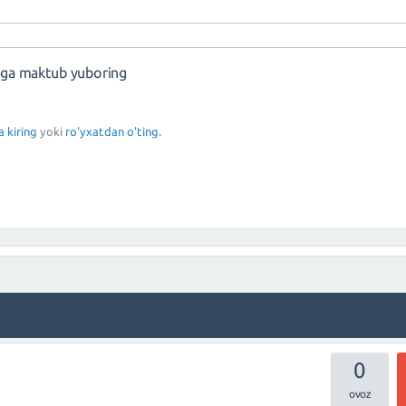
nga maktub yuboring
a kiring
yoki
ro'yxatdan o'ting.
0