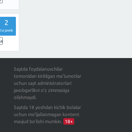
2
ta javob
5K
Saytda foydalanuvchilar
tomonidan kiritilgan ma'lumotlar
uchun sayt administratorlari
javobgarlikni o'z zimmasiga
olishmaydi.
Saytda 18 yoshdan kichik bolalar
uchun mo'ljallanmagan kontent
mavjud bo'lishi mumkin.
18+