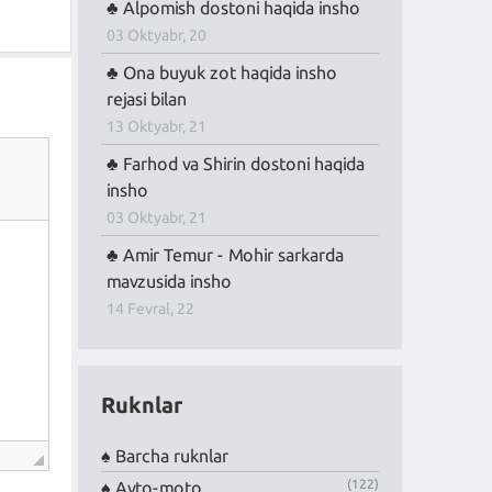
Alpomish dostoni haqida insho
03 Oktyabr, 20
Ona buyuk zot haqida insho
rejasi bilan
13 Oktyabr, 21
Farhod va Shirin dostoni haqida
insho
03 Oktyabr, 21
Amir Temur - Mohir sarkarda
mavzusida insho
14 Fevral, 22
Ruknlar
Barcha ruknlar
(122)
Avto-moto