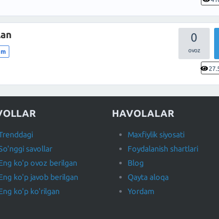
lan
0
lim
27.
VOLLAR
HAVOLALAR
Trenddagi
Maxfiylik siyosati
So'nggi savollar
Foydalanish shartlari
Eng ko'p ovoz berilgan
Blog
Eng ko'p javob berilgan
Qayta aloqa
Eng ko'p ko'rilgan
Yordam