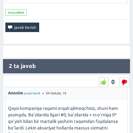
bunyodbek
2
ta javob
0
Anonim
javob berdi
09 Dekabr, 19
Qaysi kompaniya raqami orqali qilmoqchisiz, shuni ham
yozingda. Ba'zilarida ilgari #0, ba'zilarida + ni o'rniga 0*
qo'yish bilan bir martalik yashirin raqamdan foydalansa
bo'lardi. Lekin aksariyat hollarda maxsus xizmatni