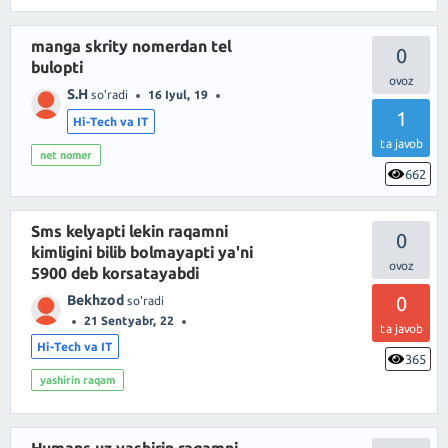
manga skrity nomerdan tel
0
bulopti
S.H
so'radi
16 Iyul, 19
1
Hi-Tech va IT
ta javob
net nomer
662
Sms kelyapti lekin raqamni
0
kimligini bilib bolmayapti ya'ni
5900 deb korsatayabdi
Bekhzod
0
so'radi
21 Sentyabr, 22
ta javob
Hi-Tech va IT
365
yashirin raqam