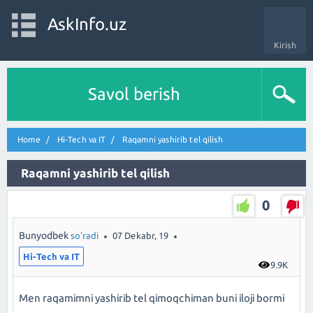
AskInfo.uz
Kirish
Savol berish
Home
Hi-Tech va IT
Raqamni yashirib tel qilish
Raqamni yashirib tel qilish
0
Bunyodbek
so'radi
07 Dekabr, 19
Hi-Tech va IT
9.9K
Men raqamimni yashirib tel qimoqchiman buni iloji bormi