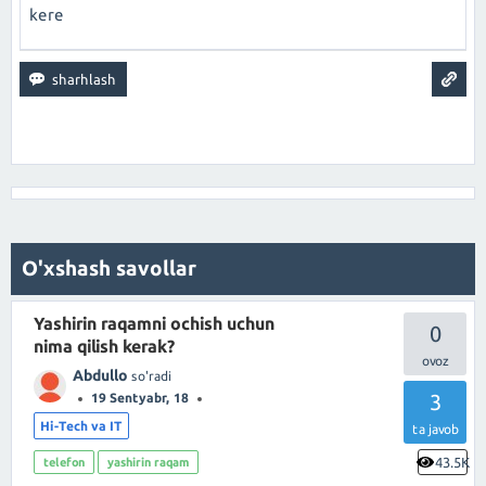
kere
O'xshash savollar
Yashirin raqamni ochish uchun
0
nima qilish kerak?
Abdullo
so'radi
3
19 Sentyabr, 18
Hi-Tech va IT
ta javob
43.5K
telefon
yashirin raqam