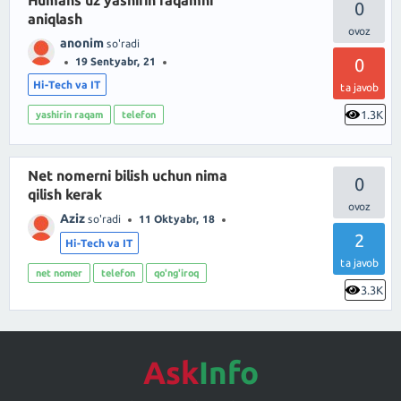
Humans uz yashirin raqamni
0
aniqlash
anonim
so'radi
0
19 Sentyabr, 21
Hi-Tech va IT
ta javob
1.3K
yashirin raqam
telefon
Net nomerni bilish uchun nima
0
qilish kerak
Aziz
so'radi
11 Oktyabr, 18
2
Hi-Tech va IT
ta javob
net nomer
telefon
qo'ng'iroq
3.3K
Ask
Info