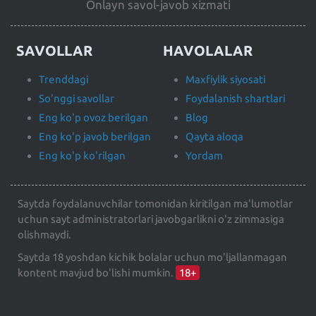
Onlayn savol-javob xizmati
SAVOLLAR
HAVOLALAR
Trenddagi
Maxfiylik siyosati
So'nggi savollar
Foydalanish shartlari
Eng ko'p ovoz berilgan
Blog
Eng ko'p javob berilgan
Qayta aloqa
Eng ko'p ko'rilgan
Yordam
Saytda foydalanuvchilar tomonidan kiritilgan ma'lumotlar
uchun sayt administratorlari javobgarlikni o'z zimmasiga
olishmaydi.
Saytda 18 yoshdan kichik bolalar uchun mo'ljallanmagan
kontent mavjud bo'lishi mumkin.
18+