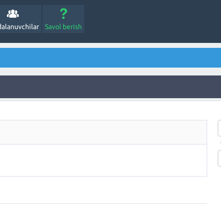
alanuvchilar
Savol berish