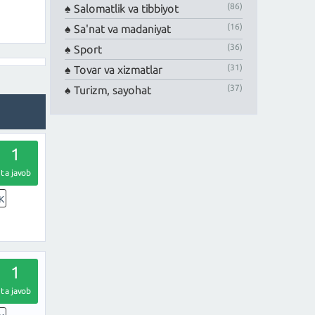
(86)
Salomatlik va tibbiyot
(16)
Sa'nat va madaniyat
(36)
Sport
(31)
Tovar va xizmatlar
(37)
Turizm, sayohat
1
ta javob
K
1
ta javob