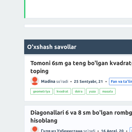
O'xshash savollar
Tomoni 6sm ga teng bo'lgan kvadratga
toping
Madina
so'radi
25 Sentyabr, 21
Fan va ta'l
geometriya
kvadrat
doira
yuza
masala
Diagonallari 6 va 8 sm bo'lgan rombga
hisoblang
Гуля из Узбекистана
so'radi
16 Aprel, 20