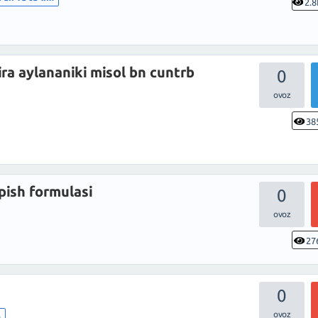
2.8
ra aylananiki misol bn cuntrb
0
38
ish formulasi
0
27
0
m