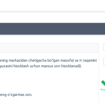
iraning markazidan chetigacha bo'lgan masofa) va π raqamini
ra yuzasini hisoblash uchun maxsus son hisoblanadi).
Eng 
 teng o'zgarmas son.