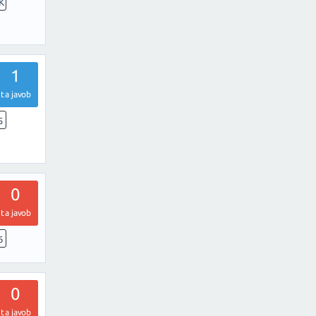
K
1
ta javob
5
0
ta javob
6
0
ta javob