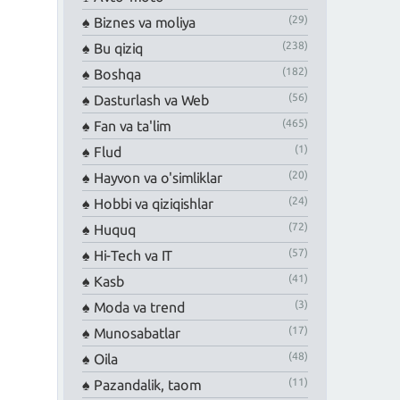
(29)
Biznes va moliya
(238)
Bu qiziq
(182)
Boshqa
(56)
Dasturlash va Web
(465)
Fan va ta'lim
(1)
Flud
(20)
Hayvon va o'simliklar
(24)
Hobbi va qiziqishlar
(72)
Huquq
(57)
Hi-Tech va IT
(41)
Kasb
(3)
Moda va trend
(17)
Munosabatlar
(48)
Oila
(11)
Pazandalik, taom