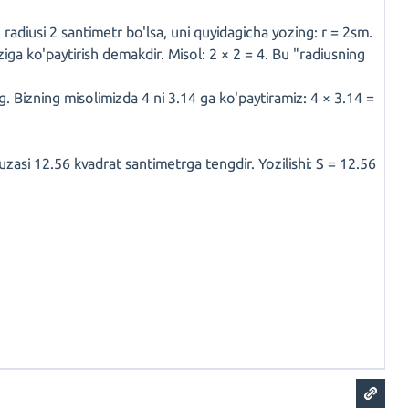
 radiusi 2 santimetr bo'lsa, uni quyidagicha yozing: r = 2sm.
ziga ko'paytirish demakdir. Misol: 2 × 2 = 4. Bu "radiusning
ng. Bizning misolimizda 4 ni 3.14 ga ko'paytiramiz: 4 × 3.14 =
uzasi 12.56 kvadrat santimetrga tengdir. Yozilishi: S = 12.56