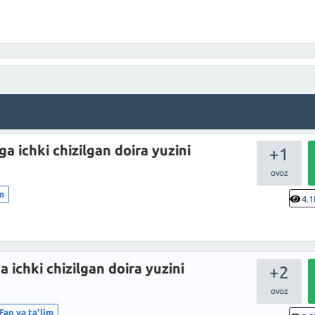
 ichki chizilgan doira yuzini
+1
im
4.1
 ichki chizilgan doira yuzini
+2
Fan va ta'lim