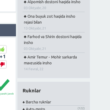
Alpomish dostoni haqida insho
03 Oktyabr, 20
Ona buyuk zot haqida insho
rejasi bilan
13 Oktyabr, 21
Farhod va Shirin dostoni haqida
insho
03 Oktyabr, 21
+1
Amir Temur - Mohir sarkarda
mavzusida insho
14 Fevral, 22
Ruknlar
yaxshi javob
Barcha ruknlar
(122)
Avto-moto