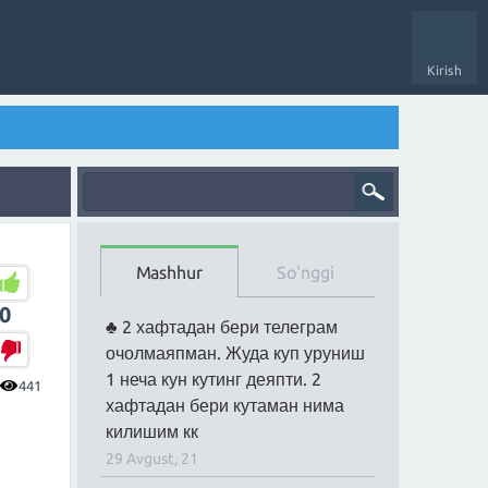
Kirish
Mashhur
So'nggi
0
2 хафтадан бери телеграм
очолмаяпман. Жуда куп уруниш
1 неча кун кутинг деяпти. 2
441
хафтадан бери кутаман нима
килишим кк
29 Avgust, 21