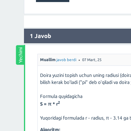
1
Javob
Muallim
javob berdi
07 Mart, 25
Doira yuzini topish uchun uning radiusi (do
bilish kerak bo'ladi ("pi" deb o'qiladi va doi
Formula quyidagicha
2
S = π * r
Yuqoridagi formulada r - radius, π - 3.14 ga
Algoritm: