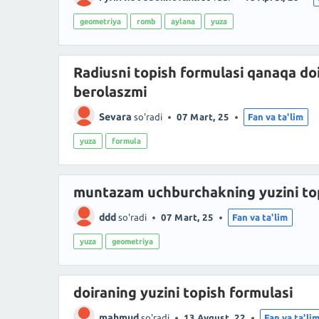
geometriya
romb
aylana
yuza
Radiusni topish formulasi qanaqa doi
berolaszmi
Sevara
so'radi
07 Mart, 25
Fan va ta'lim
yuza
formula
muntazam uchburchakning yuzini top
ddd
so'radi
07 Mart, 25
Fan va ta'lim
yuza
geometriya
doiraning yuzini topish formulasi
mahmud
so'radi
13 Avgust, 22
Fan va ta'li