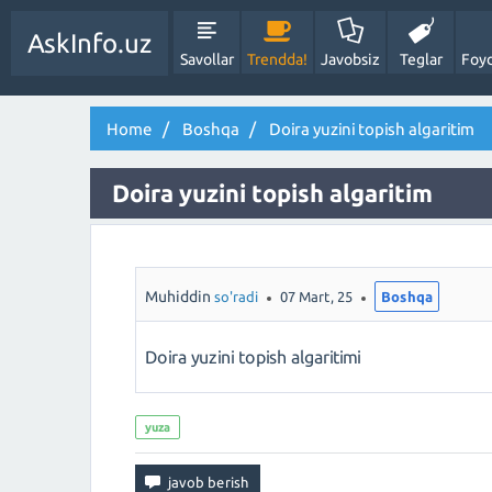
AskInfo.uz
Savollar
Trendda!
Javobsiz
Teglar
Foyd
Home
Boshqa
Doira yuzini topish algaritim
Doira yuzini topish algaritim
Muhiddin
so'radi
07 Mart, 25
Boshqa
Doira yuzini topish algaritimi
yuza