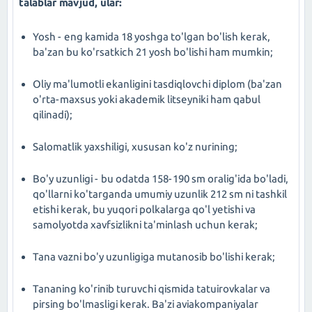
talablar mavjud, ular:
Yosh - eng kamida 18 yoshga to'lgan bo'lish kerak,
ba'zan bu ko'rsatkich 21 yosh bo'lishi ham mumkin;
Oliy ma'lumotli ekanligini tasdiqlovchi diplom (ba'zan
o'rta-maxsus yoki akademik litseyniki ham qabul
qilinadi);
Salomatlik yaxshiligi, xususan ko'z nurining;
Bo'y uzunligi - bu odatda 158-190 sm oralig'ida bo'ladi,
qo'llarni ko'targanda umumiy uzunlik 212 sm ni tashkil
etishi kerak, bu yuqori polkalarga qo'l yetishi va
samolyotda xavfsizlikni ta'minlash uchun kerak;
Tana vazni bo'y uzunligiga mutanosib bo'lishi kerak;
Tananing ko'rinib turuvchi qismida tatuirovkalar va
pirsing bo'lmasligi kerak. Ba'zi aviakompaniyalar