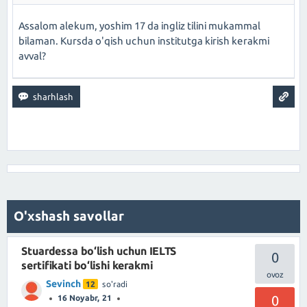
Assalom alekum, yoshim 17 da ingliz tilini mukammal
bilaman. Kursda o'qish uchun institutga kirish kerakmi
avval?
O'xshash savollar
Stuardessa bo‘lish uchun IELTS
0
sertifikati bo‘lishi kerakmi
Sevinch
12
so'radi
0
16 Noyabr, 21