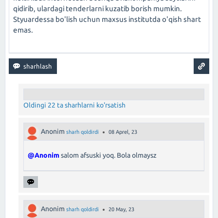
qidirib, ulardagi tenderlarni kuzatib borish mumkin.
Styuardessa bo'lish uchun maxsus institutda o'qish shart
emas.
Oldingi 22 ta sharhlarni ko'rsatish
Anonim
sharh qoldirdi
08 Aprel, 23
@Anonim
salom afsuski yoq. Bola olmaysz
Anonim
sharh qoldirdi
20 May, 23