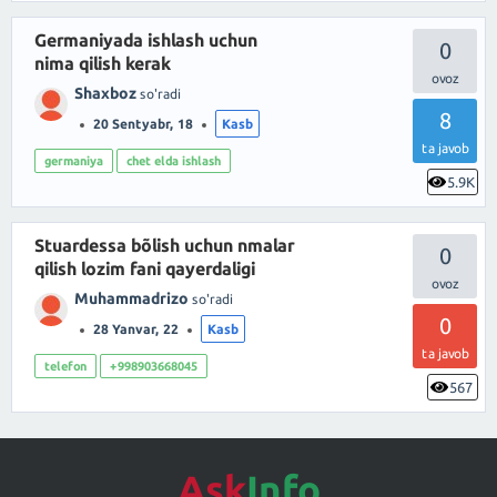
Germaniyada ishlash uchun
0
nima qilish kerak
Shaxboz
so'radi
8
20 Sentyabr, 18
Kasb
ta javob
germaniya
chet elda ishlash
5.9K
Stuardessa bõlish uchun nmalar
0
qilish lozim fani qayerdaligi
Muhammadrizo
so'radi
0
28 Yanvar, 22
Kasb
ta javob
telefon
+998903668045
567
Ask
Info