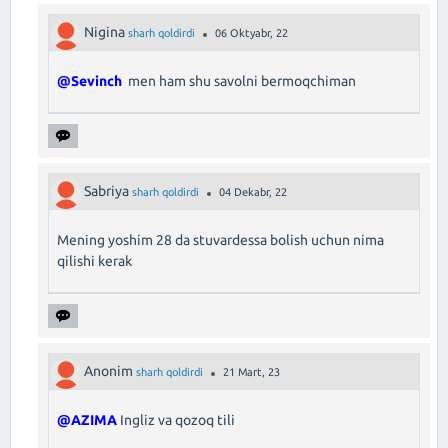
Nigina
sharh qoldirdi
06 Oktyabr, 22
@Sevinch
men ham shu savolni bermoqchiman
Sabriya
sharh qoldirdi
04 Dekabr, 22
Mening yoshim 28 da stuvardessa bolish uchun nima
qilishi kerak
Anonim
sharh qoldirdi
21 Mart, 23
@AZIMA
Ingliz va qozoq tili