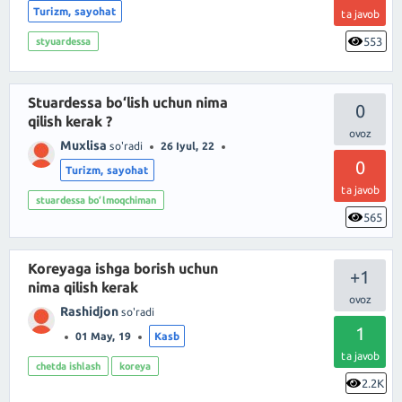
Turizm, sayohat
ta javob
553
styuardessa
Stuardessa bo‘lish uchun nima
0
qilish kerak ?
Muxlisa
so'radi
26 Iyul, 22
0
Turizm, sayohat
ta javob
stuardessa bo‘lmoqchiman
565
Koreyaga ishga borish uchun
+1
nima qilish kerak
Rashidjon
so'radi
1
01 May, 19
Kasb
ta javob
chetda ishlash
koreya
2.2K