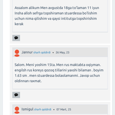
Assalom alikum Men avgustda 18ga to'laman 11 iyun
Insha alloh sefrga topshiraman stuardessa bo'lishim
uchun nima qilishim va qaysi intitutga topshirishim
kerak
Jannur
sharh qoldirdi
26 May, 23
Salom. Meni yoshim 15ta. Men rus maktabta oqiyman.
engilsh rus koreys qozoq tillarini yaxshi bilaman . boyim
1.63 sm . men stuardessa bolaolamanmi. Javop uchun
oldinnan raxmat.
Ismigul
sharh qoldirdi
07 Mart, 25