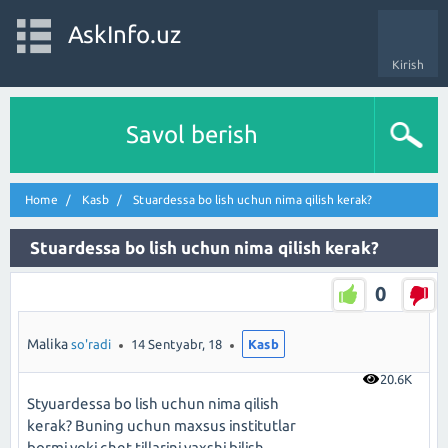
AskInfo.uz
Kirish
Savol berish
Home
Kasb
Stuardessa bo lish uchun nima qilish kerak?
Stuardessa bo lish uchun nima qilish kerak?
0
Malika
so'radi
14 Sentyabr, 18
Kasb
20.6K
Styuardessa bo lish uchun nima qilish
kerak? Buning uchun maxsus institutlar
bormi yoki chet tillarini yaxshi bilish