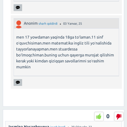
Anonim
sharh qoldirdi
03 Yanvar, 25
men 17 yowdaman yaqinda 18ga toʻlaman.11 sinf
oʻquvchisiman.men matematika ingliz tili yoʻnalishida
tayyorlanayapman.men stuardessa
boʻlmoqchiman.buning uchun qayerga murojat qilishim
kerak yoki kimdan qiziqqan savollarimni soʻrashim
mumkin
0
Jasmina Hasanboyeva
javob berdi
20 Oktyabr, 22