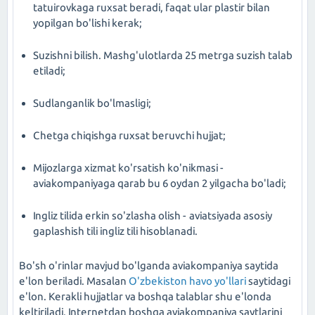
tatuirovkaga ruxsat beradi, faqat ular plastir bilan
yopilgan bo'lishi kerak;
Suzishni bilish. Mashg'ulotlarda 25 metrga suzish talab
etiladi;
Sudlanganlik bo'lmasligi;
Chetga chiqishga ruxsat beruvchi hujjat;
Mijozlarga xizmat ko'rsatish ko'nikmasi -
aviakompaniyaga qarab bu 6 oydan 2 yilgacha bo'ladi;
Ingliz tilida erkin so'zlasha olish - aviatsiyada asosiy
gaplashish tili ingliz tili hisoblanadi.
Bo'sh o'rinlar mavjud bo'lganda aviakompaniya saytida
e'lon beriladi. Masalan
O'zbekiston havo yo'llari
saytidagi
e'lon. Kerakli hujjatlar va boshqa talablar shu e'londa
keltiriladi. Internetdan boshqa aviakompaniya saytlarini