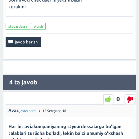
kerakmi.
styuardessa
o'qish
4
ta javob
0
Avaz
javob berdi
15 Sentyabr, 18
Har bir aviakompaniyaning styuardessalarga bo'lgan
talablari turlicha bo'ladi, lekin ba'zi umumiy o'xshash