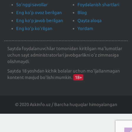
So'nggi savollar
Foydalanish shartlari
Eng ko'p ovoz berilgan
Blog
Eng ko'p javob berilgan
Qayta aloqa
Eng ko'p ko'rilgan
Yordam
Saytda foydalanuvchilar tomonidan kiritilgan ma'lumotlar
uchun sayt administratorlari javobgarlikni o'z zimmasiga
olishmaydi.
Saytda 18 yoshdan kichik bolalar uchun mo'ljallanmagan
kontent mavjud bo'lishi mumkin.
18+
© 2020 AskInfo.uz / Barcha huquqlar himoyalangan