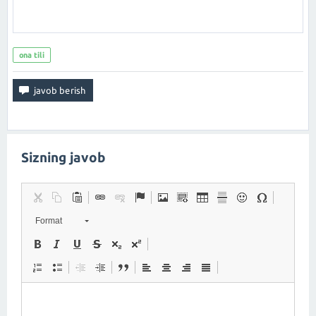
ona tili
Sizning javob
Format