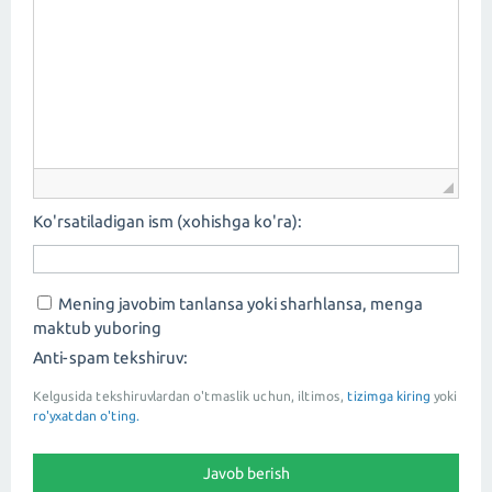
Ko'rsatiladigan ism (xohishga ko'ra):
Mening javobim tanlansa yoki sharhlansa, menga
maktub yuboring
Anti-spam tekshiruv:
Kelgusida tekshiruvlardan o'tmaslik uchun, iltimos,
tizimga kiring
yoki
ro'yxatdan o'ting.