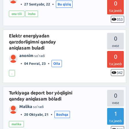
0
27 Sentyabr, 22
Bu qiziq
ta javob
ona tili
insho
353
Elektr energiyadan
0
qarzdorligimni qanday
aniqlasam buladi
anonim
0
so'radi
04 Fevral, 23
Oila
ta javob
342
.
Turkiyaga deport bor yòqligini
0
qanday aniqlasam bòladi
Malika
so'radi
1
20 Oktyabr, 21
Boshqa
ta javob
malika