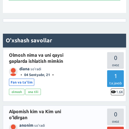
O'xshash savollar
Olmosh nima va uni qaysi
0
gaplarda ishlatish mimkin
diana
so'radi
1
04 Sentyabr, 21
Fan va ta'lim
ta javob
1.6K
olmosh
ona tili
Alpomish kim va Kim uni
0
o'ldirgan
anonim
so'radi