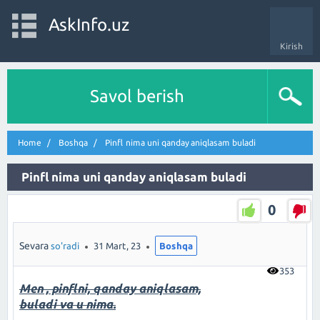
AskInfo.uz
Kirish
Savol berish
Home
Boshqa
Pinfl nima uni qanday aniqlasam buladi
Pinfl nima uni qanday aniqlasam buladi
0
Sevara
so'radi
31 Mart, 23
Boshqa
353
Men , pinflni, qanday aniqlasam,
buladi va u nima.