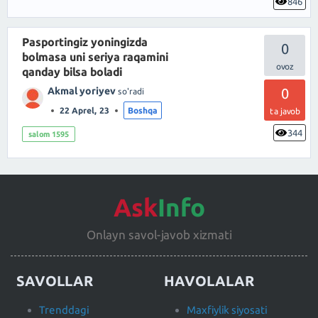
846
Pasportingiz yoningizda
0
bolmasa uni seriya raqamini
qanday bilsa boladi
Akmal yoriyev
0
so'radi
22 Aprel, 23
Boshqa
ta javob
344
salom 1595
Ask
Info
Onlayn savol-javob xizmati
SAVOLLAR
HAVOLALAR
Trenddagi
Maxfiylik siyosati