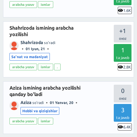
ta javob
arabcha yozuv
ismlar
1.6K
Shahrizoda ismining arabcha
+1
yozilishi
Shahrizoda
so'radi
1
01 Iyun, 21
Sa'nat va madaniyat
ta javob
2.8K
arabcha yozuv
ismlar
.
Aziza ismining arabcha yozilishi
0
qanday bo'ladi
Aziza
so'radi
01 Yanvar, 20
3
Hobbi va qiziqishlar
ta javob
arabcha yozuv
ismlar
6.4K