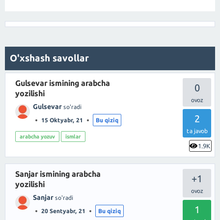
O'xshash savollar
Gulsevar ismining arabcha
0
yozilishi
Gulsevar
so'radi
2
15 Oktyabr, 21
Bu qiziq
ta javob
arabcha yozuv
ismlar
1.9K
Sanjar ismining arabcha
+1
yozilishi
Sanjar
so'radi
1
20 Sentyabr, 21
Bu qiziq