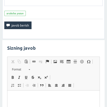
arabcha yozuv
Sizning javob
Format