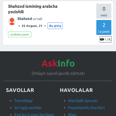
Shahzod ismining arabcha
0
yozishili
Shahzod
so'radi
2
25 Avgust, 21
Bu qiziq
ta javob
arabcha yozuv
1.1K
Ask
Info
Onlayn savol-javob xizmati
SAVOLLAR
HAVOLALAR
Trenddagi
Maxfiylik siyosati
So'nggi savollar
Foydalanish shartlari
Eng ko'p ovoz berilgan
Blog