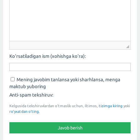
Ko'rsatiladigan ism (xohishga ko'ra):
Mening javobim tanlansa yoki sharhlansa, menga
maktub yuboring
Anti-spam tekshiruv:
Kelgusida tekshiruvlardan o'tmaslik uchun, iltimos,
tizimga kiring
yoki
ro'yxatdan o'ting.