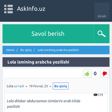
AskInfo.uz
Kirish
Savol berish
Home
Bu qiziq
Lola ismining arabcha yozilishi
Lola ismining arabcha yozilishi
0
Lola
so'radi
19 Fevral, 23
Bu qiziq
579
Lola dilobar abduraxmon isimlarini arab tilida
yozilishi