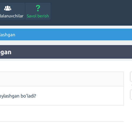
alanuvchilar
Savol berish
lashgan
hgan
ylashgan bo'ladi?