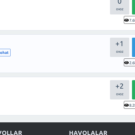
0
7.6
+1
yohat
2.6
+2
8.2
VOLLAR
HAVOLALAR