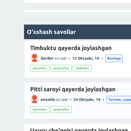
O'xshash savollar
Timbuktu qayerda joylashgan
Sardor
so'radi
15 Oktyabr, 19
Boshqa
joylashuv
geografiya
timbuktu
Pitti saroyi qayerda joylashgan
anonim
so'radi
24 Oktyabr, 19
Turizm, say
joylashuv
geografiya
Uxuru cho'qqisi qayerda joylashgan