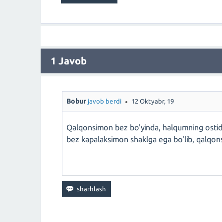
1
Javob
Bobur
javob berdi
12 Oktyabr, 19
Qalqonsimon bez bo'yinda, halqumning ostid
bez kapalaksimon shaklga ega bo'lib, qalqons