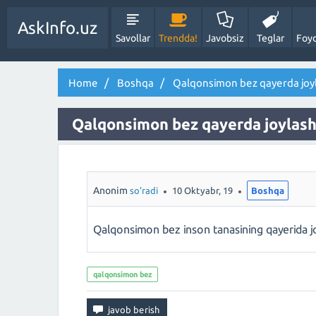
AskInfo.uz
Savollar
Trendda!
Javobsiz
Teglar
Foyd
Home
Boshqa
Qalqonsimon bez qayerda joy
Qalqonsimon bez qayerda joylas
Anonim
so'radi
10 Oktyabr, 19
Boshqa
Qalqonsimon bez inson tanasining qayerida jo
qalqonsimon bez