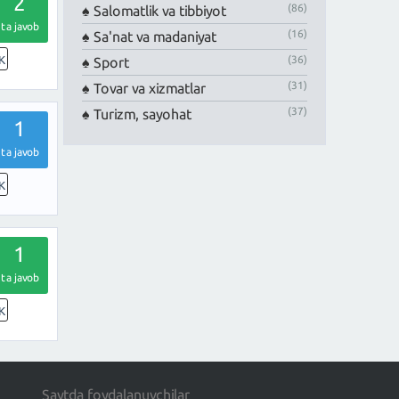
2
(86)
Salomatlik va tibbiyot
ta javob
(16)
Sa'nat va madaniyat
(36)
K
Sport
(31)
Tovar va xizmatlar
(37)
Turizm, sayohat
1
ta javob
K
1
ta javob
K
Saytda foydalanuvchilar