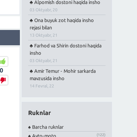
Alpomish dostoni haqida insho
03 Oktyabr, 20
Ona buyuk zot haqida insho
rejasi bilan
13 Oktyabr, 21
Farhod va Shirin dostoni haqida
insho
03 Oktyabr, 21
0
Amir Temur - Mohir sarkarda
mavzusida insho
14 Fevral, 22
Ruknlar
Barcha ruknlar
(122)
Avto-moto