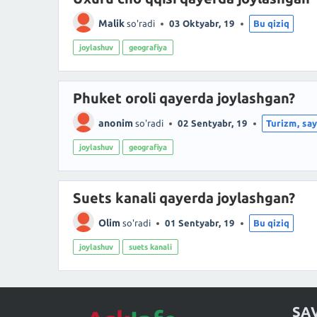
Malik
so'radi
03 Oktyabr, 19
Bu qiziq
joylashuv
geografiya
Phuket oroli qayerda joylashgan?
anonim
so'radi
02 Sentyabr, 19
Turizm, sa
joylashuv
geografiya
Suets kanali qayerda joylashgan?
Olim
so'radi
01 Sentyabr, 19
Bu qiziq
joylashuv
suets kanali
SA