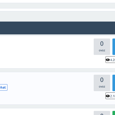
0
4.2
0
ohat
2.1