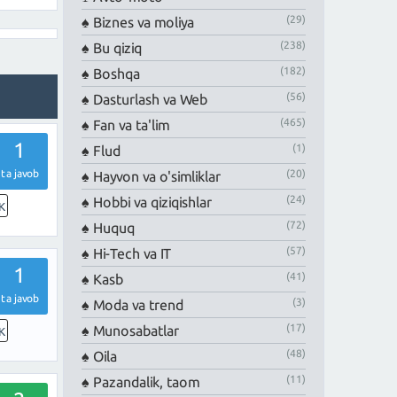
(29)
Biznes va moliya
(238)
Bu qiziq
(182)
Boshqa
(56)
Dasturlash va Web
(465)
Fan va ta'lim
1
(1)
Flud
(20)
ta javob
Hayvon va o'simliklar
(24)
Hobbi va qiziqishlar
K
(72)
Huquq
(57)
Hi-Tech va IT
1
(41)
Kasb
ta javob
(3)
Moda va trend
(17)
Munosabatlar
K
(48)
Oila
(11)
Pazandalik, taom