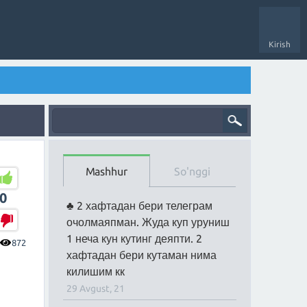
Kirish
Mashhur
So'nggi
0
2 хафтадан бери телеграм
очолмаяпман. Жуда куп уруниш
1 неча кун кутинг деяпти. 2
872
хафтадан бери кутаман нима
килишим кк
29 Avgust, 21