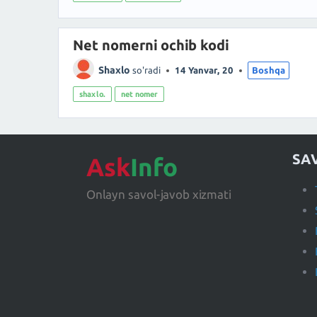
Net nomerni ochib kodi
Shaxlo
so'radi
14 Yanvar, 20
Boshqa
shaxlo.
net nomer
SA
Ask
Info
Onlayn savol-javob xizmati