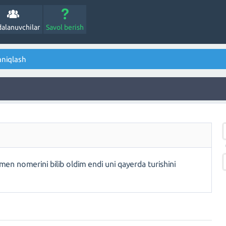
alanuvchilar
Savol berish
aniqlash
en nomerini bilib oldim endi uni qayerda turishini