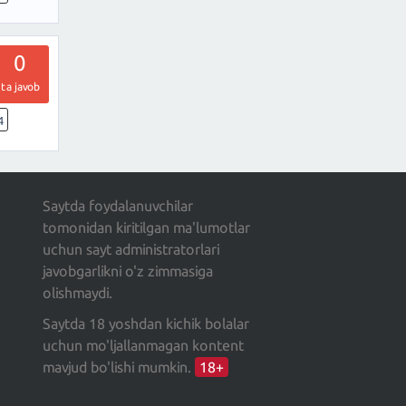
0
ta javob
4
Saytda foydalanuvchilar
tomonidan kiritilgan ma'lumotlar
uchun sayt administratorlari
javobgarlikni o'z zimmasiga
olishmaydi.
Saytda 18 yoshdan kichik bolalar
uchun mo'ljallanmagan kontent
mavjud bo'lishi mumkin.
18+