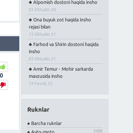
Alpomish dostoni haqida insho
03 Oktyabr, 20
Ona buyuk zot haqida insho
rejasi bilan
13 Oktyabr, 21
Farhod va Shirin dostoni haqida
insho
03 Oktyabr, 21
Amir Temur - Mohir sarkarda
0
mavzusida insho
14 Fevral, 22
Ruknlar
Barcha ruknlar
(122)
Avto-moto