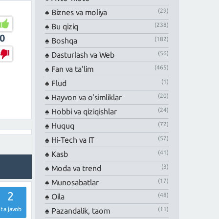
(29)
Biznes va moliya
(238)
Bu qiziq
0
(182)
Boshqa
(56)
Dasturlash va Web
(465)
Fan va ta'lim
(1)
Flud
(20)
Hayvon va o'simliklar
(24)
Hobbi va qiziqishlar
(72)
Huquq
(57)
Hi-Tech va IT
(41)
Kasb
(3)
Moda va trend
(17)
Munosabatlar
2
(48)
Oila
(11)
ta javob
Pazandalik, taom