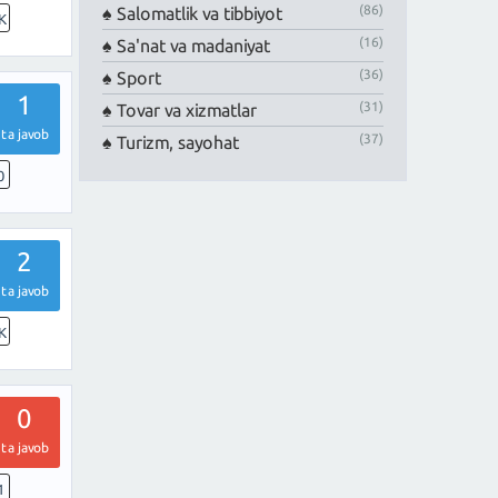
(86)
Salomatlik va tibbiyot
K
(16)
Sa'nat va madaniyat
(36)
Sport
1
(31)
Tovar va xizmatlar
ta javob
(37)
Turizm, sayohat
0
2
ta javob
K
0
ta javob
1