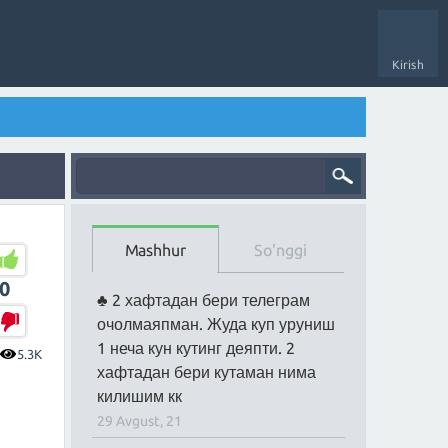
Kirish
Mashhur
So'nggi
0
2 хафтадан бери телеграм
очолмаяпман. Жуда куп уруниш
1 неча кун кутинг деяпти. 2
5.3K
хафтадан бери кутаман нима
килишим кк
29 Avgust, 21