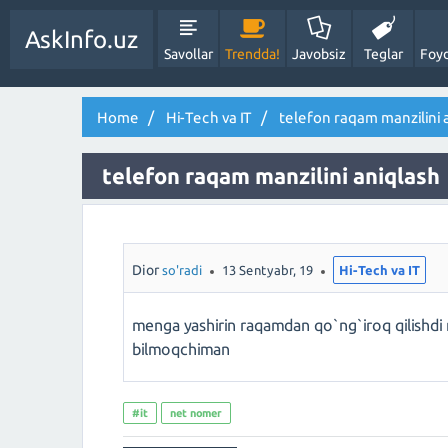
AskInfo.uz
Savollar
Trendda!
Javobsiz
Teglar
Foyd
Home
Hi-Tech va IT
telefon raqam manzilini 
telefon raqam manzilini aniqlash
Dior
so'radi
13 Sentyabr, 19
Hi-Tech va IT
menga yashirin raqamdan qo`ng`iroq qilishdi m
bilmoqchiman
#it
net nomer