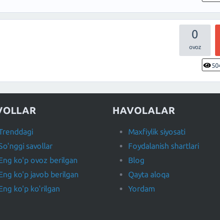
0
50
VOLLAR
HAVOLALAR
Trenddagi
Maxfiylik siyosati
So'nggi savollar
Foydalanish shartlari
Eng ko'p ovoz berilgan
Blog
Eng ko'p javob berilgan
Qayta aloqa
Eng ko'p ko'rilgan
Yordam