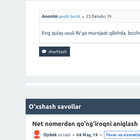
Anonim
javob berdi
23 Dekabr, 19
Eng qulay usuli IIV ga murojaat qilishda, bos
O'xshash savollar
Net nomerdan qo'ng'iroqni aniqlash
Oybek
so'radi
04 May, 19
Tovar va xizmatla