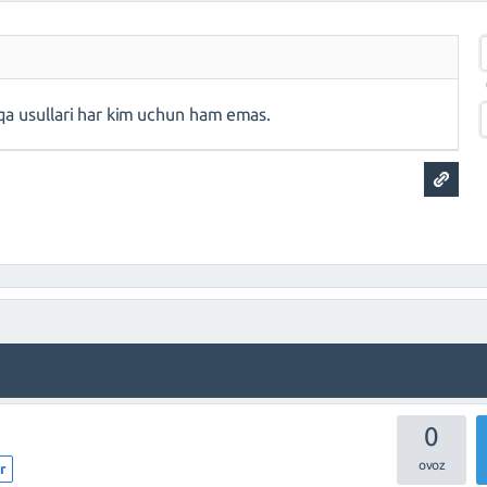
hqa usullari har kim uchun ham emas.
0
r