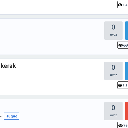
1.4
0
66
 kerak
0
3.3
0
Huquq
31