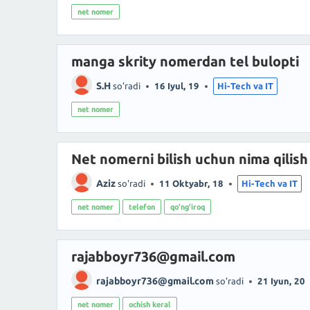
net nomer
manga skrity nomerdan tel bulopti
S.H
so'radi
16 Iyul, 19
Hi-Tech va IT
net nomer
Net nomerni bilish uchun nima qilish
Aziz
so'radi
11 Oktyabr, 18
Hi-Tech va IT
net nomer
telefon
qo'ng'iroq
rajabboyr736@gmail.com
rajabboyr736@gmail.com
so'radi
21 Iyun, 20
net nomer
ochish keral