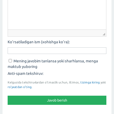
Ko'rsatiladigan ism (xohishga ko'ra):
Mening javobim tanlansa yoki sharhlansa, menga
maktub yuboring
Anti-spam tekshiruv:
Kelgusida tekshiruvlardan o'tmaslik uchun, iltimos,
tizimga kiring
yoki
ro'yxatdan o'ting.