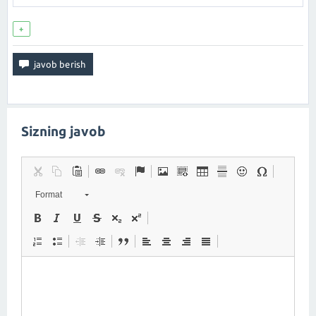
+
Sizning javob
Format