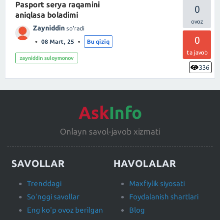
Pasport serya raqamini
0
aniqlasa boladimi
Zayniddin
so'radi
0
08 Mart, 25
Bu qiziq
ta javob
zayniddin suloymonov
336
Ask
Info
Onlayn savol-javob xizmati
SAVOLLAR
HAVOLALAR
Trenddagi
Maxfiylik siyosati
So'nggi savollar
Foydalanish shartlari
Eng ko'p ovoz berilgan
Blog