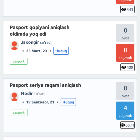
343
Pasport qopiyani aniqlash
0
oldimda yoq edi
Jaxongir
so'radi
0
25 Mart, 23
Huquq
ta javob
pasport
409
Pasport seriya raqami aniqlash
0
Nodir
so'radi
19 Sentyabr, 21
Huquq
4
pasport
ta javob
66.1K