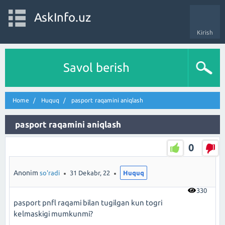
AskInfo.uz
Kirish
Savol berish
Home
Huquq
pasport raqamini aniqlash
pasport raqamini aniqlash
0
Anonim
so'radi
31 Dekabr, 22
Huquq
330
pasport pnfl raqami bilan tugilgan kun togri
kelmaskigi mumkunmi?