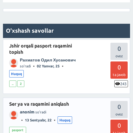
O'xshash savollar
Jshir orqali pasport raqamini
0
topish
Рахматов Одил Хусанович
0
so'radi
02 Yanvar, 25
Huquq
ta javob
243
..
2
Ser ya va raqamini aniqlash
0
anonim
so'radi
13 Sentyabr, 22
Huquq
0
pasport
ta javob