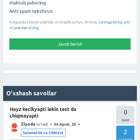
maktub yuboring
Anti-spam tekshiruv:
Kelgusida tekshiruvlardan o'tmaslik uchun, iltimos,
tizimga kiring
yoki
ro'yxatdan o'ting.
O'xshash savollar
Hayz kecikyapti lekin test da
0
chiqmayapti
Ziyoda
so'radi
04 Aprel, 20
2
Salomatlik va tibbiyot
ta javob