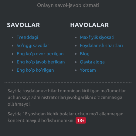
Onlayn savol-javob xizmati
SAVOLLAR
HAVOLALAR
Trenddagi
Maxfiylik siyosati
So'nggi savollar
Foydalanish shartlari
Eng ko'p ovoz berilgan
Blog
Eng ko'p javob berilgan
Qayta aloqa
Eng ko'p ko'rilgan
Yordam
Saytda foydalanuvchilar tomonidan kiritilgan ma'lumotlar
uchun sayt administratorlari javobgarlikni o'z zimmasiga
olishmaydi.
Saytda 18 yoshdan kichik bolalar uchun mo'ljallanmagan
kontent mavjud bo'lishi mumkin.
18+