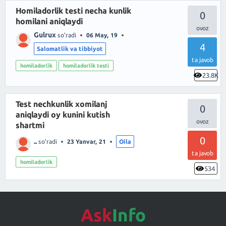
Homiladorlik testi necha kunlik
0
homilani aniqlaydi
Gulrux
so'radi
06 May, 19
4
Salomatlik va tibbiyot
ta javob
homiladorlik
homiladorlik testi
23.8K
Test nechkunlik xomilanj
0
aniqlaydi oy kunini kutish
shartmi
0
..
so'radi
23 Yanvar, 21
Oila
ta javob
homiladorlik
534
Ask
Info