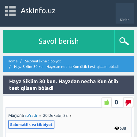
AskInfo.uz
Kirish
Savol berish
Home
Salomatlik va tibbiyot
Hayz Siklim 30 kun. Hayzdan necha Kun ótib test qilsam bóladi
Hayz Siklim 30 kun. Hayzdan necha Kun ótib
test qilsam bóladi
0
Marjona
so'radi
20 Dekabr, 22
Salomatlik va tibbiyot
638