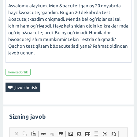
Assalomu alaykum. Men &oacute;tgan oy 20 noyabrda
hayz k&oacute;rgandim. Bugun 20 dekabrda test
&oacute;tkazdim chiqmadi. Menda bel og'riqlar sal sal
ichim ham og'riyabdi. Hayz kelishidan oldin ko'kraklarimda
og'riq b&oacute;lardi. Bu oy og'rimadi. Homilador
b&oacute;lishim mumkinmi? Lekin Testda chiqmadi?
Qachon test qilsam b&oacute;ladi yana? Rahmat oldindan
javob uchun.
homiladorlik
Sizning javob