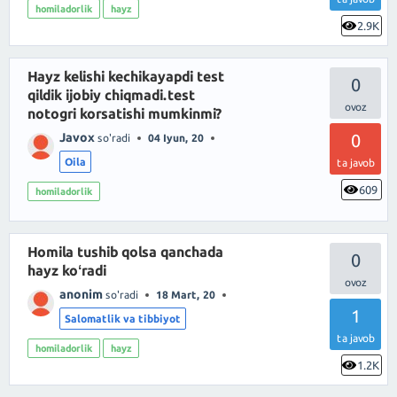
homiladorlik
hayz
2.9K
Hayz kelishi kechikayapdi test
0
qildik ijobiy chiqmadi.test
notogri korsatishi mumkinmi?
Javox
0
so'radi
04 Iyun, 20
Oila
ta javob
609
homiladorlik
Homila tushib qolsa qanchada
0
hayz koʻradi
anonim
so'radi
18 Mart, 20
1
Salomatlik va tibbiyot
ta javob
homiladorlik
hayz
1.2K