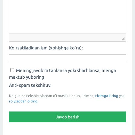
Ko'rsatiladigan ism (xohishga ko'ra):
Mening javobim tanlansa yoki sharhlansa, menga
maktub yuboring
Anti-spam tekshiruv:
Kelgusida tekshiruvlardan o'tmaslik uchun, iltimos,
tizimga kiring
yoki
ro'yxatdan o'ting.