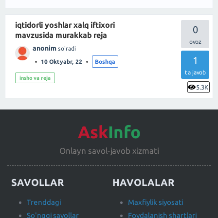
iqtidorli yoshlar xalq iftixori
0
mavzusida murakkab reja
anonim
so'radi
1
10 Oktyabr, 22
Boshqa
ta javob
insho va reja
5.3K
Ask
Info
Onlayn savol-javob xizmati
SAVOLLAR
HAVOLALAR
Trenddagi
Maxfiylik siyosati
So'nggi savollar
Foydalanish shartlari