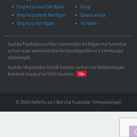
Eng ko'p ovoz berilgan
Blog
Eng ko'p javob berilgan
Qayta aloqa
Eng ko'p ko'rilgan
Yordam
Saytda foydalanuvchilar tomonidan kiritilgan ma'lumotlar
uchun sayt administratorlari javobgarlikni o'z zimmasiga
olishmaydi.
Saytda 18 yoshdan kichik bolalar uchun mo'ljallanmagan
kontent mavjud bo'lishi mumkin.
18+
© 2020 AskInfo.uz / Barcha huquqlar himoyalangan