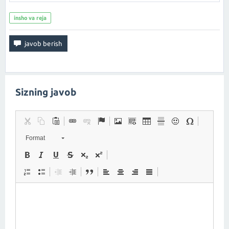
insho va reja
Sizning javob
Format