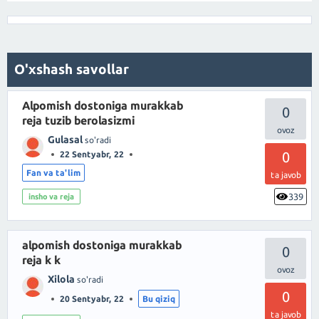
O'xshash savollar
Alpomish dostoniga murakkab
0
reja tuzib berolasizmi
Gulasal
so'radi
0
22 Sentyabr, 22
Fan va ta'lim
ta javob
339
insho va reja
alpomish dostoniga murakkab
0
reja k k
Xilola
so'radi
0
20 Sentyabr, 22
Bu qiziq
ta javob