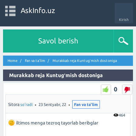
AskInfo.uz
Kirish
Savol berish
Home
Fan va ta'lim
Murakkab reja Kuntugʻmish dostoniga
Murakkab reja Kuntugʻmish dostoniga
0
Sitora
so'radi
23 Sentyabr, 22
Fan va ta'lim
464
iltimos menga tezroq tayorlab beribglar