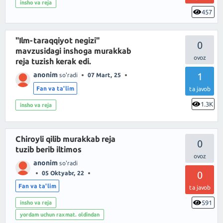
insho va reja
457
"Ilm-taraqqiyot negizi"
0
mavzusidagi inshoga murakkab
reja tuzish kerak edi.
anonim
1
so'radi
07 Mart, 25
Fan va ta'lim
ta javob
1.3K
insho va reja
Chiroyli qilib murakkab reja
0
tuzib berib iltimos
anonim
so'radi
0
05 Oktyabr, 22
Fan va ta'lim
ta javob
591
insho va reja
yordam uchun raxmat. oldindan