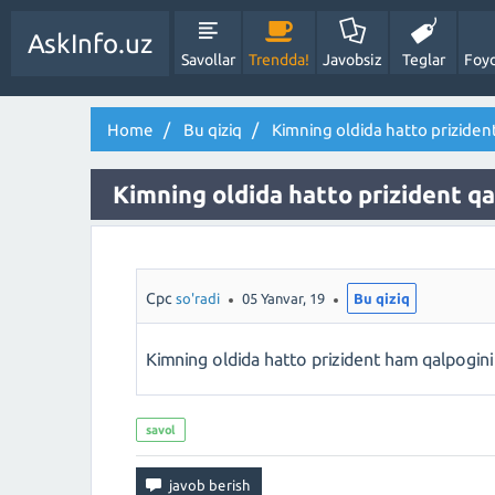
AskInfo.uz
Savollar
Trendda!
Javobsiz
Teglar
Foyd
Home
Bu qiziq
Kimning oldida hatto prizident
Kimning oldida hatto prizident qa
Cpc
so'radi
05 Yanvar, 19
Bu qiziq
Kimning oldida hatto prizident ham qalpogini
savol