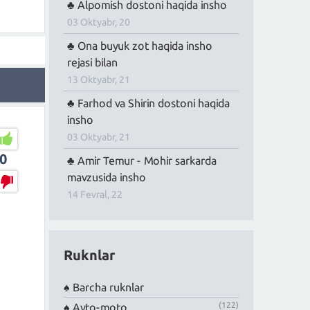
Alpomish dostoni haqida insho
03 Oktyabr, 20
Ona buyuk zot haqida insho
rejasi bilan
13 Oktyabr, 21
Farhod va Shirin dostoni haqida
insho
03 Oktyabr, 21
0
Amir Temur - Mohir sarkarda
mavzusida insho
14 Fevral, 22
Ruknlar
Barcha ruknlar
(122)
Avto-moto