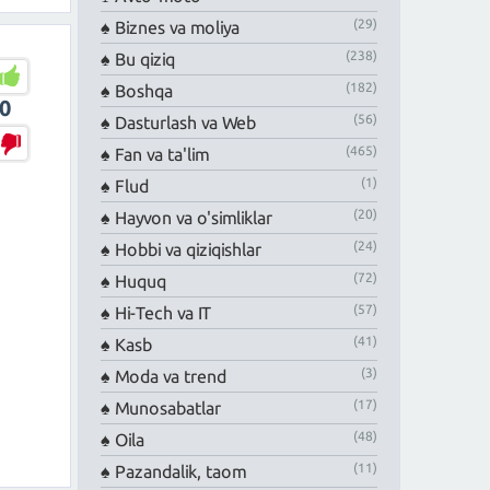
(29)
Biznes va moliya
(238)
Bu qiziq
(182)
Boshqa
0
(56)
Dasturlash va Web
(465)
Fan va ta'lim
(1)
Flud
(20)
Hayvon va o'simliklar
(24)
Hobbi va qiziqishlar
(72)
Huquq
(57)
Hi-Tech va IT
(41)
Kasb
(3)
Moda va trend
(17)
Munosabatlar
(48)
Oila
(11)
Pazandalik, taom