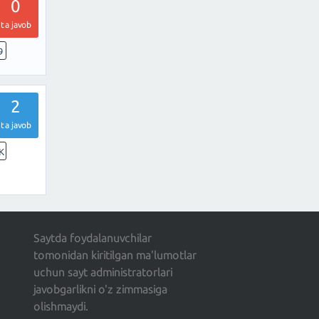
0
ta javob
9
2
ta javob
K
Saytda foydalanuvchilar
tomonidan kiritilgan ma'lumotlar
uchun sayt administratorlari
javobgarlikni o'z zimmasiga
olishmaydi.