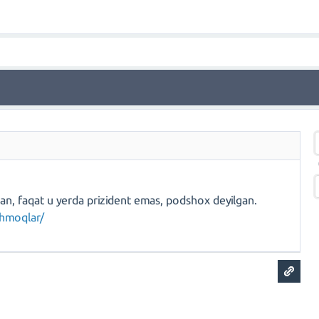
an, faqat u yerda prizident emas, podshox deyilgan.
shmoqlar/