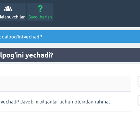
alanuvchilar
Savol berish
 qalpog'ini yechadi?
lpog'ini yechadi?
 yechadi? Javobini bilganlar uchun oldindan rahmat.