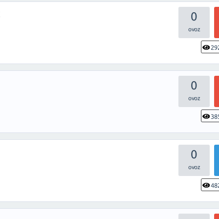
k
0
29
0
38
0
48