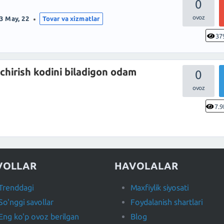
0
3 May, 22
Tovar va xizmatlar
37
'chirish kodini biladigon odam
0
7.9
VOLLAR
HAVOLALAR
Trenddagi
Maxfiylik siyosati
So'nggi savollar
Foydalanish shartlari
Eng ko'p ovoz berilgan
Blog