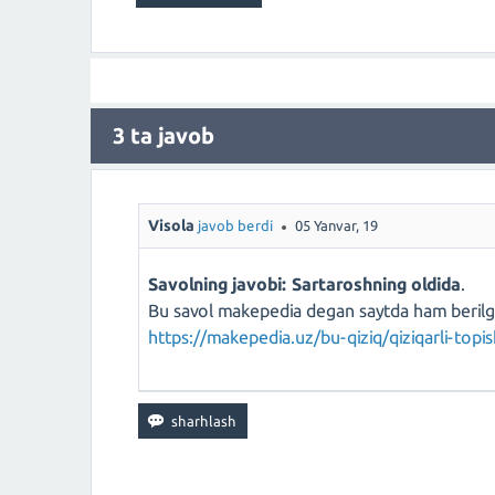
3
ta javob
Visola
javob berdi
05 Yanvar, 19
Savolning javobi: Sartaroshning oldida
.
Bu savol makepedia degan saytda ham berilg
https://makepedia.uz/bu-qiziq/qiziqarli-topi