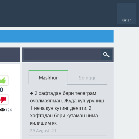
Kirish
Mashhur
So'nggi
0
2 хафтадан бери телеграм
очолмаяпман. Жуда куп уруниш
1 неча кун кутинг деяпти. 2
12K
хафтадан бери кутаман нима
килишим кк
29 Avgust, 21