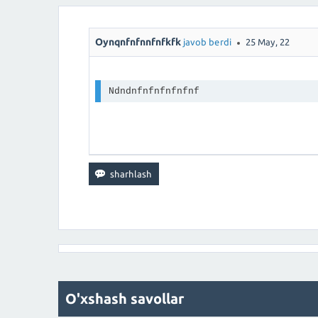
Oynqnfnfnnfnfkfk
javob berdi
25 May, 22
Ndndnfnfnfnfnfnf
O'xshash savollar