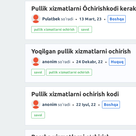
Pullik xizmatlarni Óchirishkodi kera
Pulatbek
so'radi
13 Mart, 23
Boshqa
pullik xizmatlarni ochirish
savol
Yoqilgan pullik xizmatlarni ochirish
anonim
so'radi
24 Dekabr, 22
Huquq
savol
pullik xizmatlarni ochirish
Pullik xizmatlarni ochirish kodi
anonim
so'radi
22 Iyul, 22
Boshqa
savol