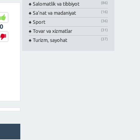
(86)
Salomatlik va tibbiyot
(16)
Sa'nat va madaniyat
(36)
Sport
0
(31)
Tovar va xizmatlar
(37)
Turizm, sayohat