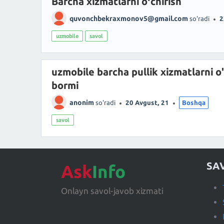
Barcha xizmatlarni oʻchirish
quvonchbekraxmonov5@gmail.com
so'radi
2
uzmobile
savol
uzmobile barcha pullik xizmatlarni o
bormi
anonim
so'radi
20 Avgust, 21
Boshqa
savol
SA
Ask
Info
Onlayn savol-javob xizmati