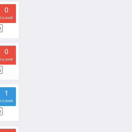
0
ta javob
2
0
ta javob
5
1
ta javob
2