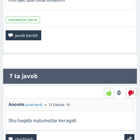
malumotlar bormi
7
ta javob
0
Anonim
javob berdi
12 Dekabr, 18
Shu haqida malumotlar keragidi