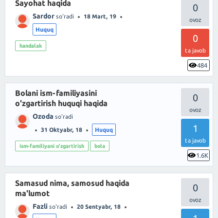
Sayohat haqida
0
Sardor
so'radi
18 Mart, 19
Huquq
0
handalak
ta javob
484
Bolani ism-familiyasini
0
o'zgartirish huquqi haqida
Ozoda
so'radi
1
31 Oktyabr, 18
Huquq
ta javob
ism-familiyani o'zgartirish
bola
1.6K
Samasud nima, samosud haqida
0
ma'lumot
Fazli
so'radi
20 Sentyabr, 18