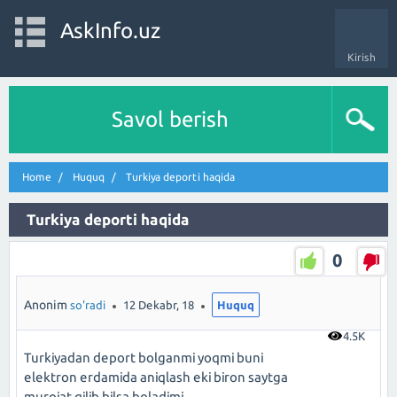
AskInfo.uz
Kirish
Savol berish
Home
Huquq
Turkiya deporti haqida
Turkiya deporti haqida
0
Anonim
so'radi
12 Dekabr, 18
Huquq
4.5K
Turkiyadan deport bolganmi yoqmi buni
elektron erdamida aniqlash eki biron saytga
murojat qilib bilsa boladimi