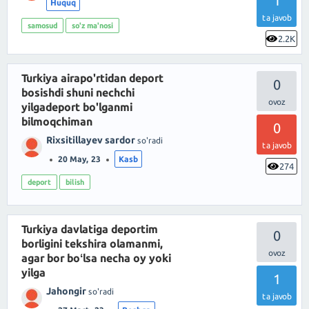
1
Huquq
ta javob
samosud
so'z ma'nosi
2.2K
Turkiya airapo'rtidan deport
0
bosishdi shuni nechchi
yilgadeport bo'lganmi
bilmoqchiman
0
Rixsitillayev sardor
so'radi
ta javob
20 May, 23
Kasb
274
deport
bilish
Turkiya davlatiga deportim
0
borligini tekshira olamanmi,
agar bor boʻlsa necha oy yoki
yilga
1
Jahongir
so'radi
ta javob