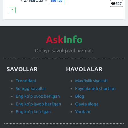
27 Mart, 23
Boshqa
527
?
Ask
Info
Onlayn savol-javob xizmati
SAVOLLAR
HAVOLALAR
Trenddagi
Maxfiylik siyosati
So'nggi savollar
Foydalanish shartlari
Eng ko'p ovoz berilgan
Blog
Eng ko'p javob berilgan
Qayta aloqa
Eng ko'p ko'rilgan
Yordam