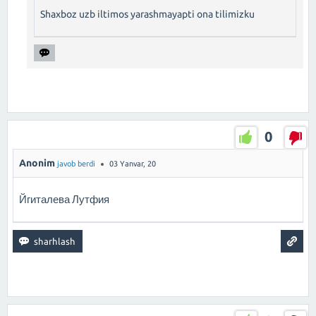
Shaxboz uzb iltimos yarashmayapti ona tilimizku
0
Anonim
javob berdi
03 Yanvar, 20
Йгиталева Лутфия