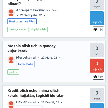
0
olinadi?
Anti-spam tekshiruv
so'radi
1
29 Sentyabr, 22
Dasturlash va Web
ta javob
414
instagramdan
foydalanish
Moshin olish uchun qanday
0
xujat kerak
Murod
so'radi
22 Mart, 21
0
Avto-moto
ta javob
jentra
349
Kredit olish uchun nima qilish
0
kerak: hujjatlar, tegishli idoralar
Davlat
so'radi
19 Fevral, 19
1