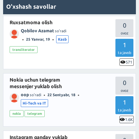
O'xshash savollar
Ruxsatmoma olish
0
Qobilov Azamat
so'radi
25 Yanvar, 19
Kasb
1
transliterator
ta javob
571
Nokia uchun telegram
0
messenjer yuklab olish
oop
so'radi
22 Sentyabr, 18
1
Hi-Tech va IT
ta javob
nokia
telegram
1.6K
Instagram qanday yuklab