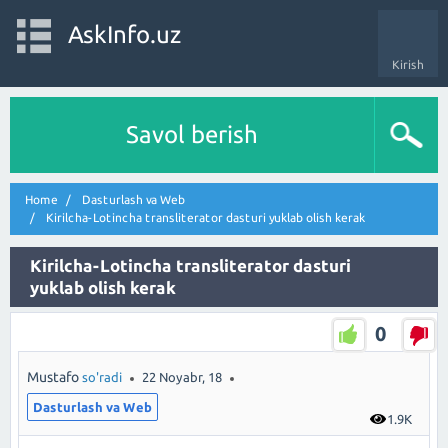
AskInfo.uz
Kirish
Savol berish
Home
Dasturlash va Web
Kirilcha-Lotincha transliterator dasturi yuklab olish kerak
Kirilcha-Lotincha transliterator dasturi
yuklab olish kerak
0
Mustafo
so'radi
22 Noyabr, 18
Dasturlash va Web
1.9K