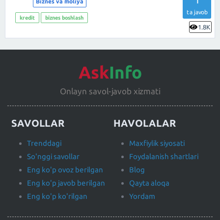
Biznes va moliya
ta javob
kredit
biznes boshlash
1.8K
Ask
Info
Onlayn savol-javob xizmati
SAVOLLAR
HAVOLALAR
Trenddagi
Maxfiylik siyosati
So'nggi savollar
Foydalanish shartlari
Eng ko'p ovoz berilgan
Blog
Eng ko'p javob berilgan
Qayta aloqa
Eng ko'p ko'rilgan
Yordam