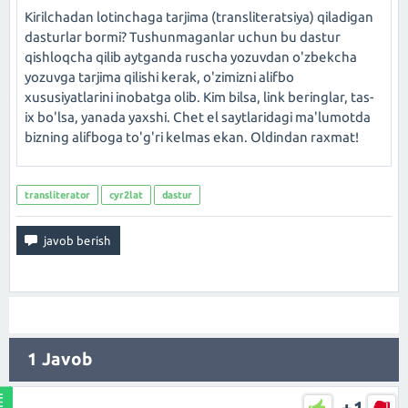
Kirilchadan lotinchaga tarjima (transliteratsiya) qiladigan
dasturlar bormi? Tushunmaganlar uchun bu dastur
qishloqcha qilib aytganda ruscha yozuvdan o'zbekcha
yozuvga tarjima qilishi kerak, o'zimizni alifbo
xususiyatlarini inobatga olib. Kim bilsa, link beringlar, tas-
ix bo'lsa, yanada yaxshi. Chet el saytlaridagi ma'lumotda
bizning alifboga to'g'ri kelmas ekan. Oldindan raxmat!
transliterator
cyr2lat
dastur
1
Javob
+1