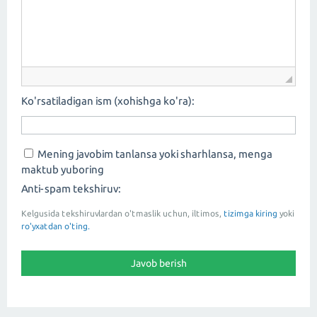
Ko'rsatiladigan ism (xohishga ko'ra):
Mening javobim tanlansa yoki sharhlansa, menga
maktub yuboring
Anti-spam tekshiruv:
Kelgusida tekshiruvlardan o'tmaslik uchun, iltimos,
tizimga kiring
yoki
ro'yxatdan o'ting.