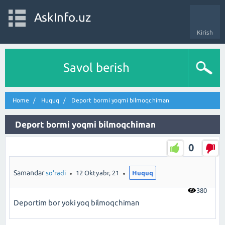
AskInfo.uz
Kirish
Savol berish
Home
Huquq
Deport bormi yoqmi bilmoqchiman
Deport bormi yoqmi bilmoqchiman
0
Samandar
so'radi
12 Oktyabr, 21
Huquq
380
Deportim bor yoki yoq bilmoqchiman