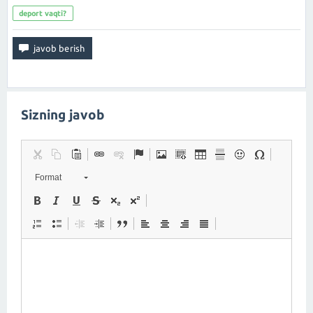
deport vaqti?
Sizning javob
Format