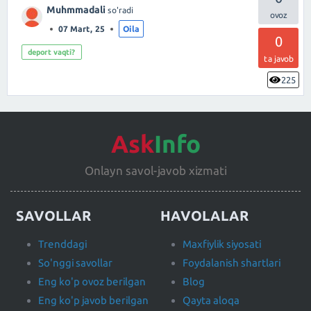
Muhmmadali
so'radi
07 Mart, 25
Oila
0
deport vaqti?
ta javob
225
Ask
Info
Onlayn savol-javob xizmati
SAVOLLAR
HAVOLALAR
Trenddagi
Maxfiylik siyosati
So'nggi savollar
Foydalanish shartlari
Eng ko'p ovoz berilgan
Blog
Eng ko'p javob berilgan
Qayta aloqa