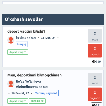
O'xshash savollar
deport vaqtini bilish??
0
fotima
so'radi
23 Iyun, 21
Huquq
0
deport vaqti?
ta javob
369
Men, deportimni bilmoqchiman
0
Ro'za Yo'lchieva
Abduolimovna
so'radi
0
16 Fevral, 22
Turizm, sayohat
ta javob
deport vaqti?
2020 09 02
311