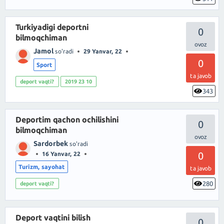
Turkiyadigi deportni
0
bilmoqchiman
Jamol
so'radi
29 Yanvar, 22
0
Sport
ta javob
deport vaqti?
2019 23 10
343
Deportim qachon ochilishini
0
bilmoqchiman
Sardorbek
so'radi
0
16 Yanvar, 22
Turizm, sayohat
ta javob
280
deport vaqti?
Deport vaqtini bilish
0