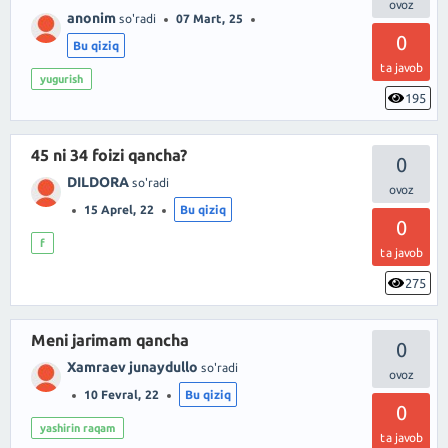
anonim
so'radi
07 Mart, 25
0
Bu qiziq
ta javob
yugurish
195
45 ni 34 foizi qancha?
0
DILDORA
so'radi
15 Aprel, 22
Bu qiziq
0
f
ta javob
275
Meni jarimam qancha
0
Xamraev junaydullo
so'radi
10 Fevral, 22
Bu qiziq
0
yashirin raqam
ta javob