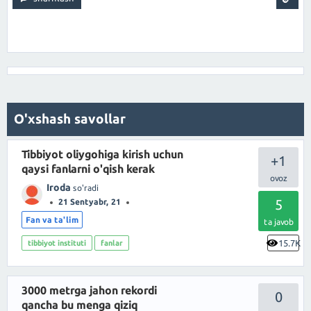
O'xshash savollar
Tibbiyot oliygohiga kirish uchun
+1
qaysi fanlarni o'qish kerak
Iroda
so'radi
5
21 Sentyabr, 21
Fan va ta'lim
ta javob
15.7K
tibbiyot instituti
fanlar
3000 metrga jahon rekordi
0
qancha bu menga qiziq