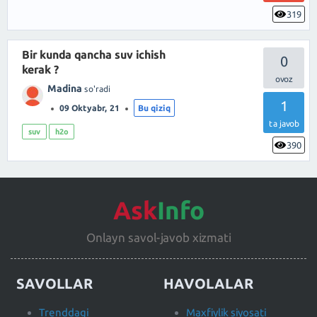
319
Bir kunda qancha suv ichish
0
kerak ?
Madina
so'radi
1
09 Oktyabr, 21
Bu qiziq
ta javob
suv
h2o
390
Ask
Info
Onlayn savol-javob xizmati
SAVOLLAR
HAVOLALAR
Trenddagi
Maxfiylik siyosati