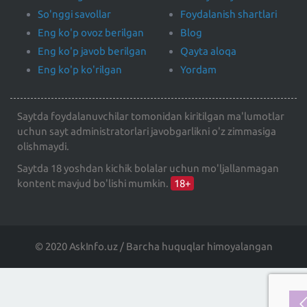
So'nggi savollar
Foydalanish shartlari
Eng ko'p ovoz berilgan
Blog
Eng ko'p javob berilgan
Qayta aloqa
Eng ko'p ko'rilgan
Yordam
Saytda foydalanuvchilar tomonidan kiritilgan ma'lumotlar
uchun sayt administratorlari javobgarlikni o'z zimmasiga
olishmaydi.
Saytda 18 yoshdan kichik bolalar uchun mo'ljallanmagan
kontent mavjud bo'lishi mumkin.
18+
© 2020 AskInfo.uz / Barcha huquqlar himoyalangan