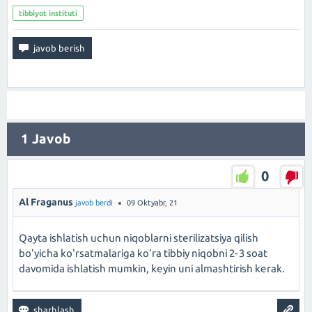
tibbiyot instituti
1
Javob
0
Al Fraganus
javob berdi
09 Oktyabr, 21
Qayta ishlatish uchun niqoblarni sterilizatsiya qilish
bo'yicha ko'rsatmalariga ko'ra tibbiy niqobni 2-3 soat
davomida ishlatish mumkin, keyin uni almashtirish kerak.