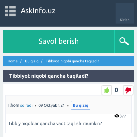
AskInfo.uz
Kirish
Savol berish
Home
Bu qiziq
Tibbiyot niqobi qancha taqiladi?
Tibbiyot niqobi qancha taqiladi?
0
Ilhom
so'radi
09 Oktyabr, 21
Bu qiziq
377
Tibbiy niqoblar qancha vaqt taqilishi mumkin?