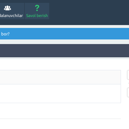
alanuvchilar
Savol berish
 bor?