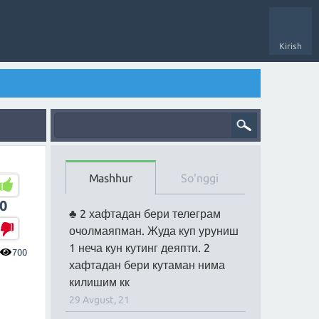
Kirish
Mashhur
So'nggi
0
2 хафтадан бери телеграм
очолмаяпман. Жуда куп уруниш
1 неча кун кутинг деяпти. 2
700
хафтадан бери кутаман нима
килишим кк
29 Avgust, 21