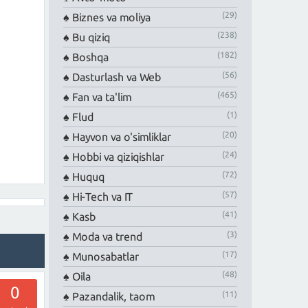
(29)
Biznes va moliya
(238)
Bu qiziq
(182)
Boshqa
(56)
Dasturlash va Web
(465)
Fan va ta'lim
(1)
Flud
(20)
Hayvon va o'simliklar
(24)
Hobbi va qiziqishlar
(72)
Huquq
(57)
Hi-Tech va IT
(41)
Kasb
(3)
Moda va trend
(17)
Munosabatlar
(48)
Oila
0
(11)
Pazandalik, taom