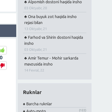
Alpomish dostoni haqida insho
03 Oktyabr, 20
Ona buyuk zot haqida insho
rejasi bilan
13 Oktyabr, 21
Farhod va Shirin dostoni haqida
insho
03 Oktyabr, 21
0
Amir Temur - Mohir sarkarda
mavzusida insho
14 Fevral, 22
Ruknlar
Barcha ruknlar
(122)
Avto-moto