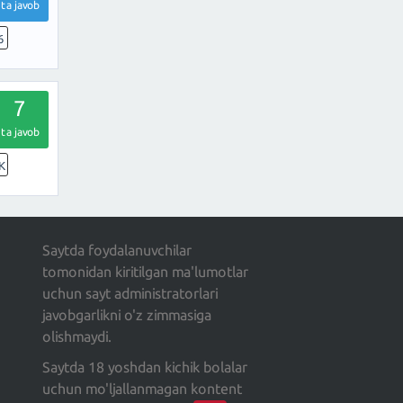
ta javob
6
7
ta javob
K
Saytda foydalanuvchilar
tomonidan kiritilgan ma'lumotlar
uchun sayt administratorlari
javobgarlikni o'z zimmasiga
olishmaydi.
Saytda 18 yoshdan kichik bolalar
uchun mo'ljallanmagan kontent