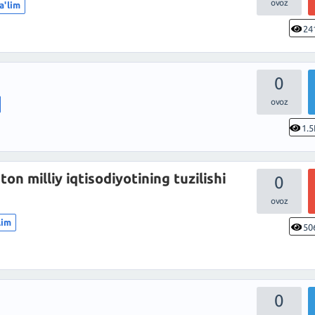
a'lim
24
0
1.5
ton milliy iqtisodiyotining tuzilishi
0
lim
50
0