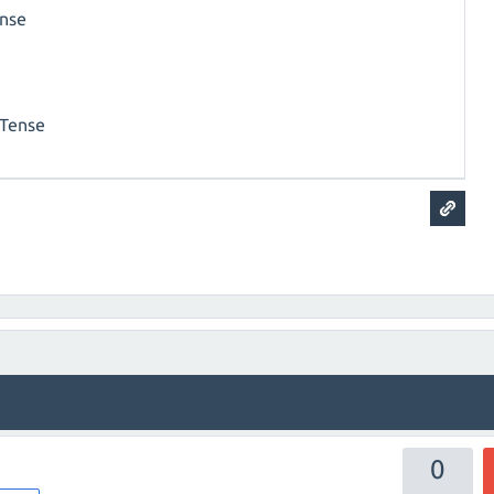
ense
 Tense
0