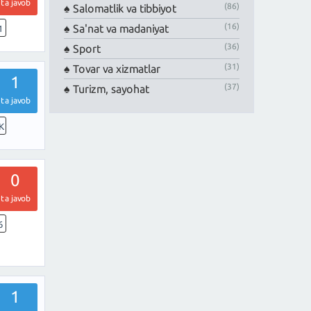
ta javob
(86)
Salomatlik va tibbiyot
(16)
Sa'nat va madaniyat
1
(36)
Sport
(31)
Tovar va xizmatlar
1
(37)
Turizm, sayohat
ta javob
K
0
ta javob
6
1