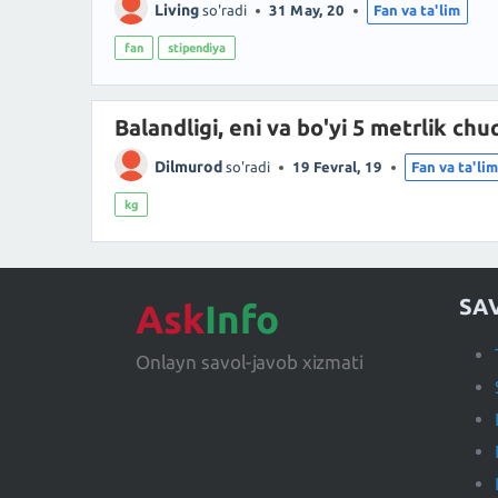
Living
so'radi
31 May, 20
Fan va ta'lim
fan
stipendiya
Balandligi, eni va bo'yi 5 metrlik c
Dilmurod
so'radi
19 Fevral, 19
Fan va ta'li
kg
SA
Ask
Info
Onlayn savol-javob xizmati