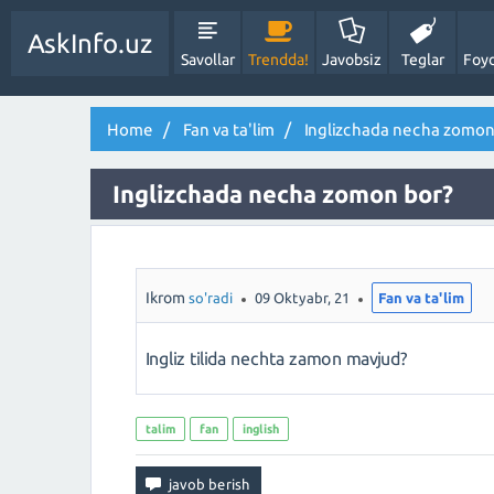
AskInfo.uz
Savollar
Trendda!
Javobsiz
Teglar
Foyd
Home
Fan va ta'lim
Inglizchada necha zomon
Inglizchada necha zomon bor?
Ikrom
so'radi
09 Oktyabr, 21
Fan va ta'lim
Ingliz tilida nechta zamon mavjud?
talim
fan
inglish