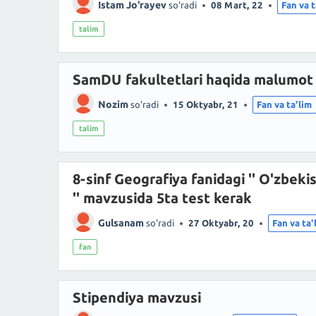
Istam Jo'rayev
so'radi
08 Mart, 22
Fan va t
talim
SamDU fakultetlari haqida malumot
Nozim
so'radi
15 Oktyabr, 21
Fan va ta'lim
talim
8-sinf Geografiya fanidagi '' O'zbekis
'' mavzusida 5ta test kerak
Gulsanam
so'radi
27 Oktyabr, 20
Fan va ta'
fan
Stipendiya mavzusi