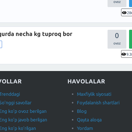
28
huqurda necha kg tuproq bor
0
m
9.3
VOLLAR
HAVOLALAR
Trenddagi
Maxfiylik siyosati
So'nggi savollar
Foydalanish shartlari
Eng ko'p ovoz berilgan
Blog
Eng ko'p javob berilgan
Qayta aloqa
Eng ko'p ko'rilgan
Yordam