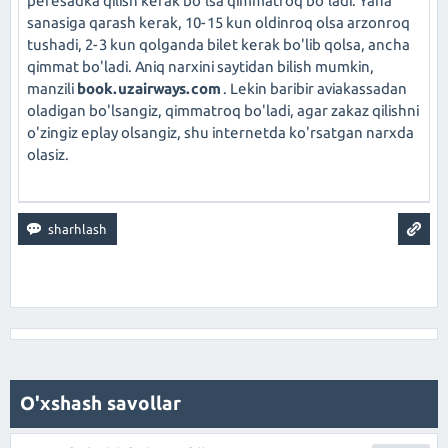
peresadka qilish kerak bo'lsa qimmatroq bo'ladi. Yana
sanasiga qarash kerak, 10-15 kun oldinroq olsa arzonroq
tushadi, 2-3 kun qolganda bilet kerak bo'lib qolsa, ancha
qimmat bo'ladi. Aniq narxini saytidan bilish mumkin,
manzili
book.uzairways.com
. Lekin baribir aviakassadan
oladigan bo'lsangiz, qimmatroq bo'ladi, agar zakaz qilishni
o'zingiz eplay olsangiz, shu internetda ko'rsatgan narxda
olasiz.
O'xshash savollar