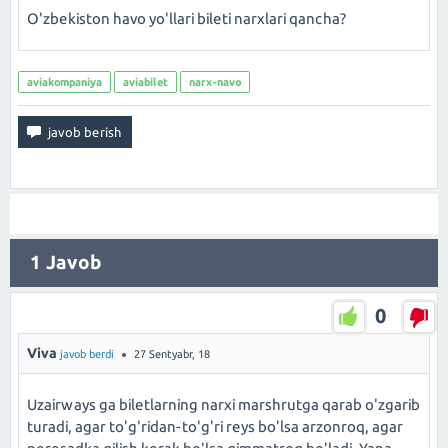
O'zbekiston havo yo'llari bileti narxlari qancha?
aviakompaniya
aviabilet
narx-navo
1
Javob
0
Viva
javob berdi
27 Sentyabr, 18
Uzairways ga biletlarning narxi marshrutga qarab o'zgarib
turadi, agar to'g'ridan-to'g'ri reys bo'lsa arzonroq, agar