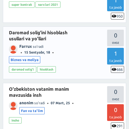
1
super kontrak
narxlari 2021
ta javob
950
Daromad solig'ini hisoblash
0
usullari va yo'llari
Farrux
so'radi
1
15 Sentyabr, 18
Biznes va moliya
ta javob
666
daromad solig'i
hisoblash
O'zbekiston vatanim manim
0
mavzusida insh
anonim
so'radi
07 Mart, 25
0
Fan va ta'lim
ta javob
insho
291