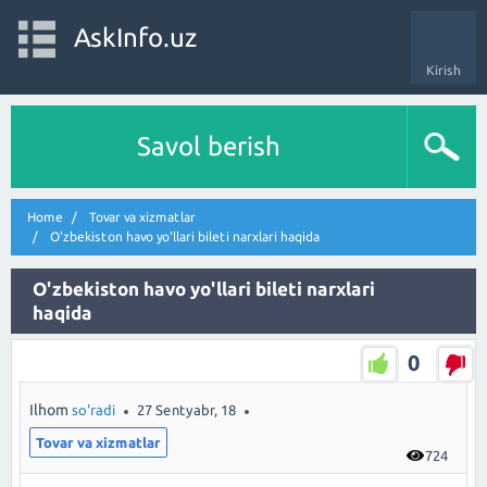
AskInfo.uz
Kirish
Savol berish
Home
Tovar va xizmatlar
O'zbekiston havo yo'llari bileti narxlari haqida
O'zbekiston havo yo'llari bileti narxlari
haqida
0
Ilhom
so'radi
27 Sentyabr, 18
Tovar va xizmatlar
724