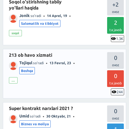
Soqol o'stirishning tabiiy
+2
yo'llari haqida
Jonik
so'radi
14 Aprel, 19
2
Salomatlik va tibbiyot
ta javob
soqol
1.3K
213 ob havo xizmati
0
Tojiqul
so'radi
13 Fevral, 23
Boshqa
0
....
ta javob
244
Super kontrakt narxlari 2021 ?
0
Umid
so'radi
30 Oktyabr, 21
Biznes va moliya