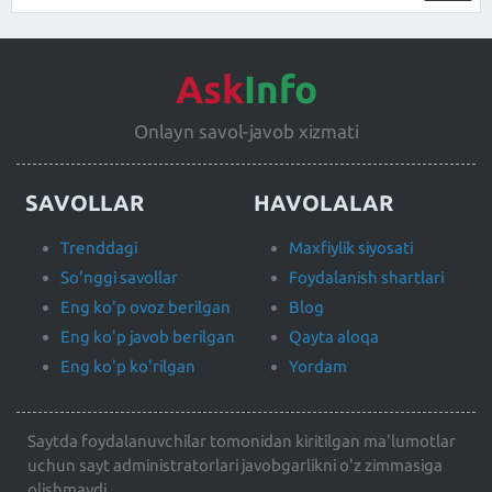
Ask
Info
Onlayn savol-javob xizmati
SAVOLLAR
HAVOLALAR
Trenddagi
Maxfiylik siyosati
So'nggi savollar
Foydalanish shartlari
Eng ko'p ovoz berilgan
Blog
Eng ko'p javob berilgan
Qayta aloqa
Eng ko'p ko'rilgan
Yordam
Saytda foydalanuvchilar tomonidan kiritilgan ma'lumotlar
uchun sayt administratorlari javobgarlikni o'z zimmasiga
olishmaydi.