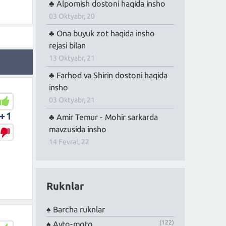
Alpomish dostoni haqida insho
03 Oktyabr, 20
Ona buyuk zot haqida insho
rejasi bilan
13 Oktyabr, 21
Farhod va Shirin dostoni haqida
insho
03 Oktyabr, 21
+1
Amir Temur - Mohir sarkarda
mavzusida insho
14 Fevral, 22
Ruknlar
Barcha ruknlar
(122)
Avto-moto