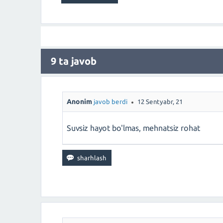
9
ta javob
Anonim
javob berdi
12 Sentyabr, 21
Suvsiz hayot bo'lmas, mehnatsiz rohat