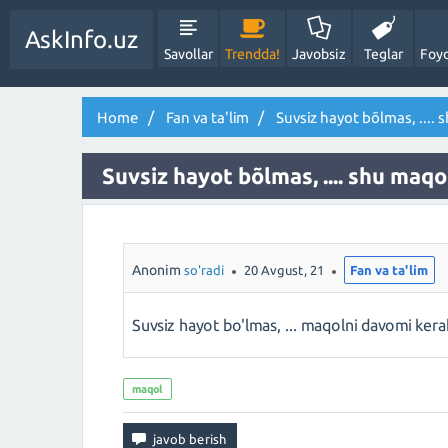
AskInfo.uz
Savollar
Trendda!
Javobsiz
Teglar
Foyd
Home
Fan va ta'lim
Suvsiz hayot bõlmas, ....
Suvsiz hayot bõlmas, .... shu maq
Anonim
so'radi
20 Avgust, 21
Fan va ta'lim
Suvsiz hayot bo'lmas, ... maqolni davomi kera
maqol