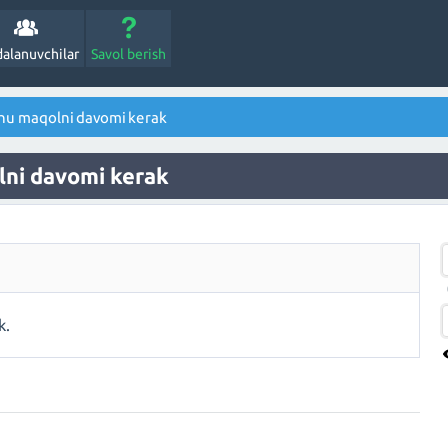
alanuvchilar
Savol berish
 shu maqolni davomi kerak
olni davomi kerak
k.