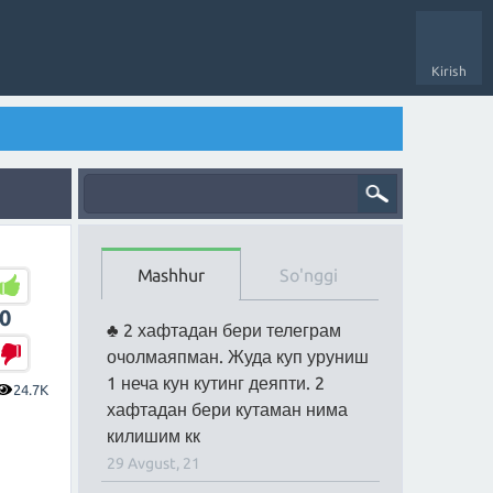
Kirish
Mashhur
So'nggi
0
2 хафтадан бери телеграм
очолмаяпман. Жуда куп уруниш
1 неча кун кутинг деяпти. 2
24.7K
хафтадан бери кутаман нима
килишим кк
29 Avgust, 21