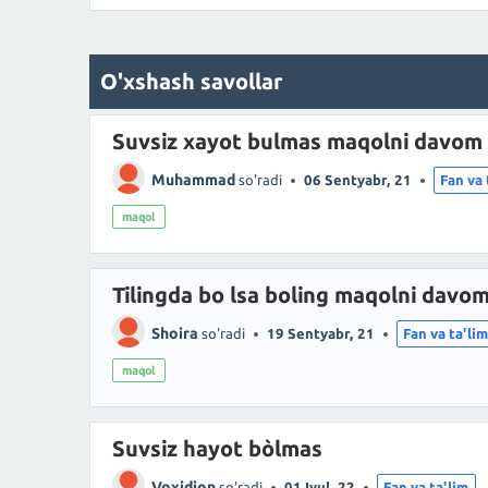
O'xshash savollar
Suvsiz xayot bulmas maqolni davom 
Muhammad
so'radi
06 Sentyabr, 21
Fan va 
maqol
Tilingda bo lsa boling maqolni davom
Shoira
so'radi
19 Sentyabr, 21
Fan va ta'li
maqol
Suvsiz hayot bòlmas
Voxidjon
so'radi
01 Iyul, 22
Fan va ta'lim