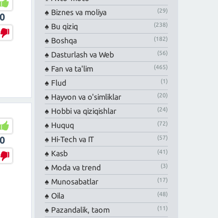
(29)
Biznes va moliya
0
(238)
Bu qiziq
(182)
Boshqa
(56)
Dasturlash va Web
(465)
Fan va ta'lim
(1)
Flud
(20)
Hayvon va o'simliklar
(24)
Hobbi va qiziqishlar
(72)
Huquq
(57)
0
Hi-Tech va IT
(41)
Kasb
(3)
Moda va trend
(17)
Munosabatlar
(48)
Oila
(11)
Pazandalik, taom