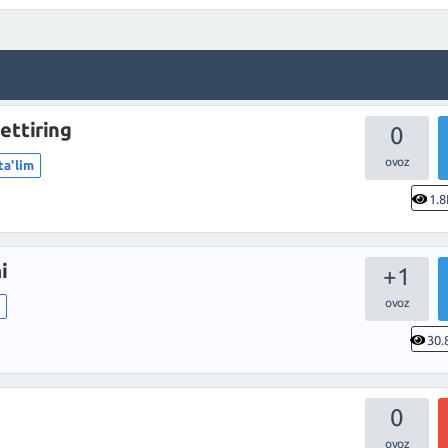
ettiring
0
ta'lim
1.8
i
+1
m
30.
0