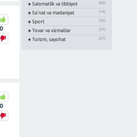
(86)
Salomatlik va tibbiyot
(16)
Sa'nat va madaniyat
(36)
Sport
0
(31)
Tovar va xizmatlar
(37)
Turizm, sayohat
0