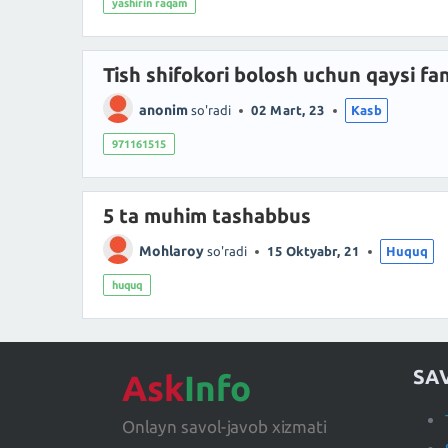
yashirin raqam
Tish shifokori bolosh uchun qaysi f
anonim
so'radi
02 Mart, 23
Kasb
971161515
5 ta muhim tashabbus
Mohlaroy
so'radi
15 Oktyabr, 21
Huquq
huquq
SA
Ask
Info
Onlayn savol-javob xizmati