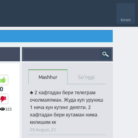
Kirish
Mashhur
So'nggi
0
2 хафтадан бери телеграм
очолмаяпман. Жуда куп уруниш
1 неча кун кутинг деяпти. 2
325
хафтадан бери кутаман нима
килишим кк
29 Avgust, 21