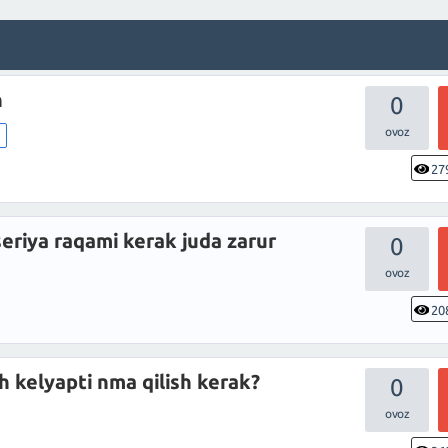
n
0
m
27
eriya raqami kerak juda zarur
0
20
 kelyapti nma qilish kerak?
0