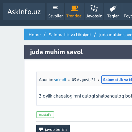
AskInfo.uz
Savollar
Trendda!
Javobsiz
Teglar
Foyd
Home
Salomatlik va tibbiyot
juda muhim savo
juda muhim savol
Anonim
so'radi
05 Avgust, 21
Salomatlik va t
3 oylik chaqalogimni qulogi shalpanquloq bo
mustafo