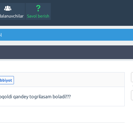
alanuvchilar
Savol berish
l
ibbiyot
bqoldi qandey togrilasam boladi???