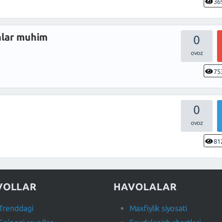
36
anlar muhim
0
75
0
81
VOLLAR
HAVOLALAR
Trenddagi
Maxfiylik siyosati