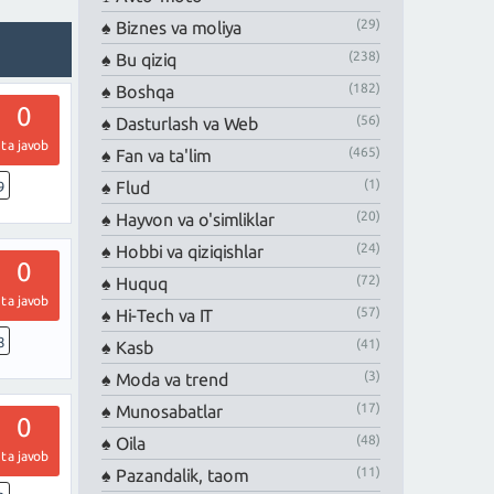
(29)
Biznes va moliya
(238)
Bu qiziq
(182)
Boshqa
0
(56)
Dasturlash va Web
ta javob
(465)
Fan va ta'lim
(1)
Flud
9
(20)
Hayvon va o'simliklar
(24)
Hobbi va qiziqishlar
0
(72)
Huquq
ta javob
(57)
Hi-Tech va IT
8
(41)
Kasb
(3)
Moda va trend
(17)
Munosabatlar
0
(48)
Oila
ta javob
(11)
Pazandalik, taom