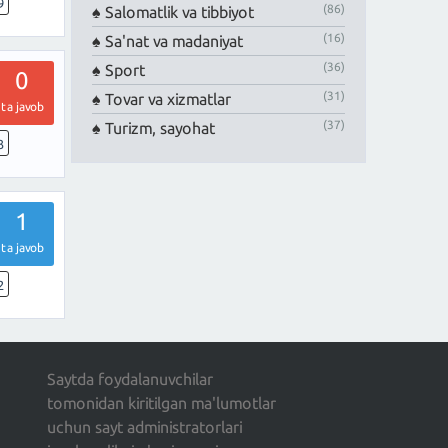
9
(86)
Salomatlik va tibbiyot
(16)
Sa'nat va madaniyat
(36)
Sport
0
(31)
Tovar va xizmatlar
ta javob
(37)
Turizm, sayohat
3
1
ta javob
2
Saytda foydalanuvchilar
tomonidan kiritilgan ma'lumotlar
uchun sayt administratorlari