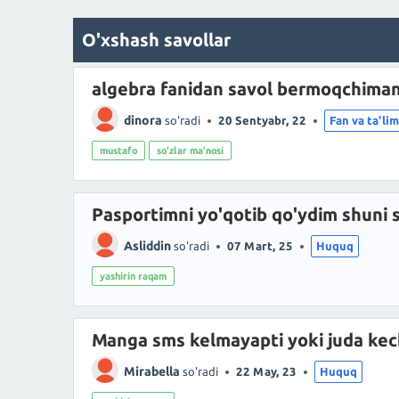
O'xshash savollar
algebra fanidan savol bermoqchima
dinora
so'radi
20 Sentyabr, 22
Fan va ta'li
mustafo
so'zlar ma'nosi
Pasportimni yo'qotib qo'ydim shuni s
Asliddin
so'radi
07 Mart, 25
Huquq
yashirin raqam
Manga sms kelmayapti yoki juda kech
Mirabella
so'radi
22 May, 23
Huquq