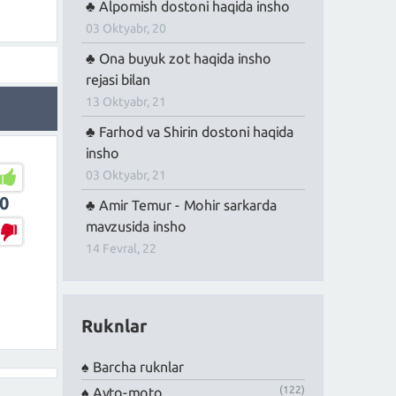
Alpomish dostoni haqida insho
03 Oktyabr, 20
Ona buyuk zot haqida insho
rejasi bilan
13 Oktyabr, 21
Farhod va Shirin dostoni haqida
insho
03 Oktyabr, 21
0
Amir Temur - Mohir sarkarda
mavzusida insho
14 Fevral, 22
Ruknlar
Barcha ruknlar
(122)
Avto-moto