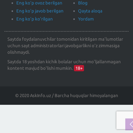
Eng ko'p ovoz berilgan
Blog
Eng ko'p javob berilgan
Qayta aloqa
Eng ko'p ko'rilgan
Yordam
Saytda foydalanuvchilar tomonidan kiritilgan ma'lumotlar
uchun sayt administratorlari javobgarlikni o'z zimmasiga
olishmaydi.
Saytda 18 yoshdan kichik bolalar uchun mo'ljallanmagan
kontent mavjud bo'lishi mumkin.
18+
© 2020 AskInfo.uz / Barcha huquqlar himoyalangan