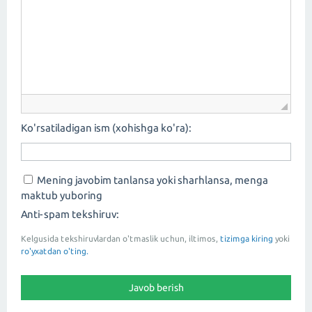
Ko'rsatiladigan ism (xohishga ko'ra):
Mening javobim tanlansa yoki sharhlansa, menga
maktub yuboring
Anti-spam tekshiruv:
Kelgusida tekshiruvlardan o'tmaslik uchun, iltimos,
tizimga kiring
yoki
ro'yxatdan o'ting.