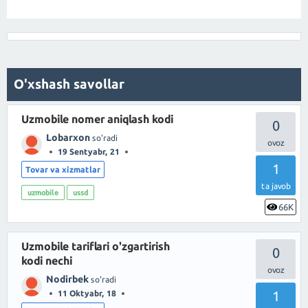
O'xshash savollar
Uzmobile nomer aniqlash kodi
0
Lobarxon
so'radi
19 Sentyabr, 21
1
Tovar va xizmatlar
ta javob
uzmobile
ussd
66K
Uzmobile tariflari o'zgartirish
0
kodi nechi
Nodirbek
so'radi
1
11 Oktyabr, 18