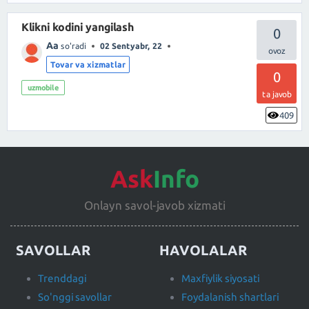
Klikni kodini yangilash
0
Aa
so'radi
02 Sentyabr, 22
Tovar va xizmatlar
0
uzmobile
ta javob
409
Ask
Info
Onlayn savol-javob xizmati
SAVOLLAR
HAVOLALAR
Trenddagi
Maxfiylik siyosati
So'nggi savollar
Foydalanish shartlari