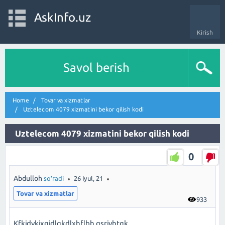
AskInfo.uz
Kirish
Savol berish
Home
Tovar va xizmatlar
Uztelecom 4079 xizmatini bekor qilish kodi
Uztelecom 4079 xizmatini bekor qilish kodi
0
Abdulloh
so'radi
26 Iyul, 21
Tovar va xizmatlar
933
Kfkjdvkjxgjdlgkdlxhflbh gsrjvhtgk