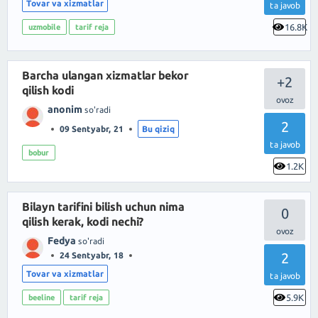
Tovar va xizmatlar
ta javob
16.8K
uzmobile
tarif reja
Barcha ulangan xizmatlar bekor
+2
qilish kodi
anonim
so'radi
2
09 Sentyabr, 21
Bu qiziq
ta javob
bobur
1.2K
Bilayn tarifini bilish uchun nima
0
qilish kerak, kodi nechi?
Fedya
so'radi
2
24 Sentyabr, 18
Tovar va xizmatlar
ta javob
5.9K
beeline
tarif reja