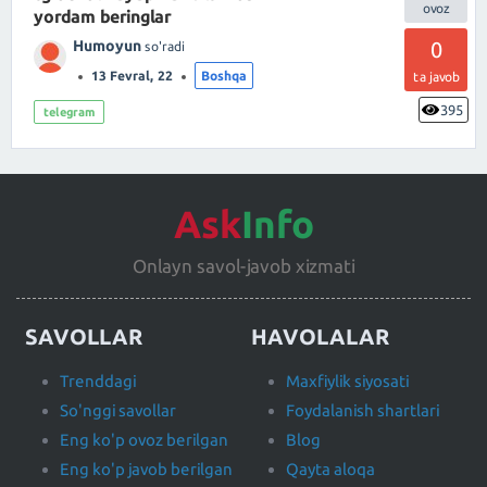
yordam beringlar
Humoyun
0
so'radi
13 Fevral, 22
Boshqa
ta javob
395
telegram
Ask
Info
Onlayn savol-javob xizmati
SAVOLLAR
HAVOLALAR
Trenddagi
Maxfiylik siyosati
So'nggi savollar
Foydalanish shartlari
Eng ko'p ovoz berilgan
Blog
Eng ko'p javob berilgan
Qayta aloqa