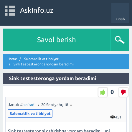
AskInfo.uz
Kirish
Savol berish
Home
Salomatlik va tibbiyot
Sink testesteronga yordam beradimi
Sink testesteronga yordam beradimi
0
Janob #
so'radi
20 Sentyabr, 18
Salomatlik va tibbiyot
451
Sink testesteronni oshirishga yordam beradimi, uni