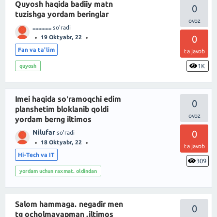
Quyosh haqida badiiy matn
0
tuzishga yordam beringlar
.............
so'radi
0
19 Oktyabr, 22
Fan va ta'lim
ta javob
1K
quyosh
Imei haqida soʻramoqchi edim
0
planshetim bloklanib qoldi
yordam berng iltimos
Nilufar
0
so'radi
18 Oktyabr, 22
ta javob
Hi-Tech va IT
309
yordam uchun raxmat. oldindan
Salom hammaga. negadir men
0
tg ocholmayapman .iltimos