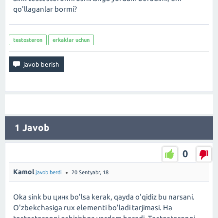
qo'llaganlar bormi?
testosteron
erkaklar uchun
1
Javob
0
Kamol
javob berdi
20 Sentyabr, 18
Oka sink bu цинк bo'lsa kerak, qayda o'qidiz bu narsani.
O'zbekchasiga rux elementi bo'ladi tarjimasi. Ha