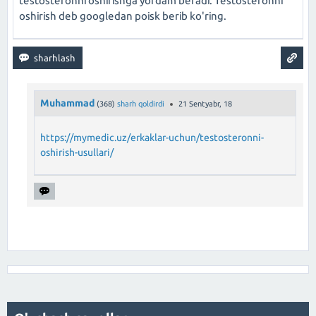
testosteronni oshirishga yordam beradi. Testosteronni
oshirish deb googledan poisk berib ko'ring.
Muhammad
(
368
)
sharh qoldirdi
21 Sentyabr, 18
https://mymedic.uz/erkaklar-uchun/testosteronni-
oshirish-usullari/