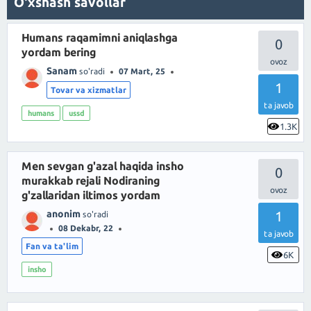
O'xshash savollar
Humans raqamimni aniqlashga
0
yordam bering
Sanam
so'radi
07 Mart, 25
1
Tovar va xizmatlar
ta javob
humans
ussd
1.3K
Men sevgan g'azal haqida insho
0
murakkab rejali Nodiraning
g'zallaridan iltimos yordam
anonim
1
so'radi
08 Dekabr, 22
ta javob
Fan va ta'lim
6K
insho