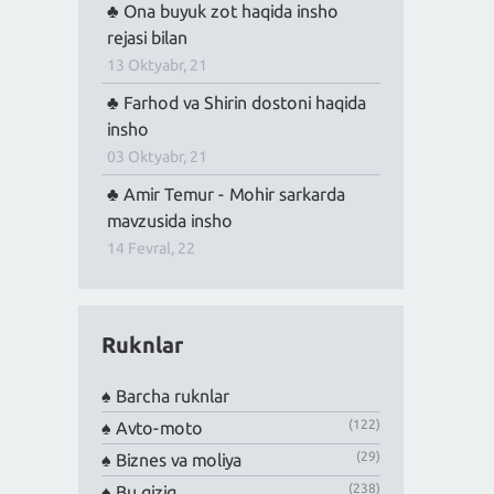
Ona buyuk zot haqida insho
rejasi bilan
13 Oktyabr, 21
Farhod va Shirin dostoni haqida
insho
03 Oktyabr, 21
Amir Temur - Mohir sarkarda
mavzusida insho
14 Fevral, 22
Ruknlar
Barcha ruknlar
(122)
Avto-moto
(29)
Biznes va moliya
(238)
Bu qiziq