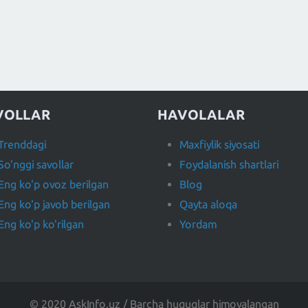
VOLLAR
HAVOLALAR
Trenddagi
Maxfiylik siyosati
So'nggi savollar
Foydalanish shartlari
Eng ko'p ovoz berilgan
Blog
Eng ko'p javob berilgan
Qayta aloqa
Eng ko'p ko'rilgan
Yordam
© 2020 AskInfo.uz / Barcha huquqlar himoyalangan