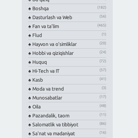
(182)
Boshqa
(56)
Dasturlash va Web
(465)
Fan va ta'lim
(1)
Flud
(20)
Hayvon va o'simliklar
(24)
Hobbi va qiziqishlar
(72)
Huquq
(57)
Hi-Tech va IT
(41)
Kasb
(3)
Moda va trend
(17)
Munosabatlar
(48)
Oila
(11)
Pazandalik, taom
(86)
Salomatlik va tibbiyot
(16)
Sa'nat va madaniyat