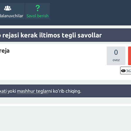
alanuvchilar
Savol berish
rejasi kerak iltimos tegli savollar
reja
0
36
xati
yoki
mashhur teglar
ni ko'rib chiqing.