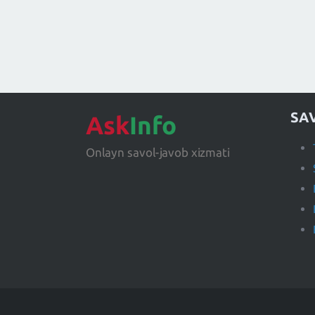
SA
Ask
Info
Onlayn savol-javob xizmati