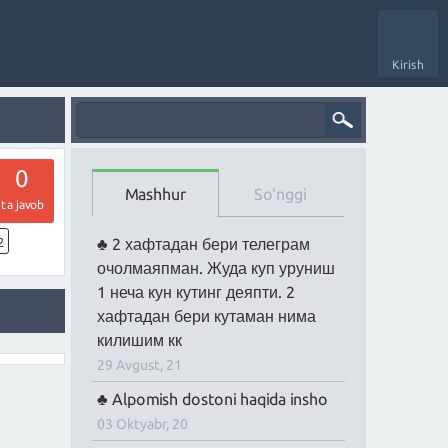
Kirish
0
Mashhur
So'nggi
ta javob
2
2 хафтадан бери телеграм
очолмаяпман. Жуда куп уруниш
1 неча кун кутинг деяпти. 2
хафтадан бери кутаман нима
килишим кк
29 Avgust, 21
Alpomish dostoni haqida insho
03 Oktyabr, 20