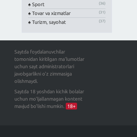
(36)
Sport
(31)
Tovar va xizmatlar
(37)
Turizm, sayohat
Saytda foydalanuvchilar
tomonidan kiritilgan ma'lumotlar
uchun sayt administratorlari
javobgarlikni o'z zimmasiga
olishmaydi.
Saytda 18 yoshdan kichik bolalar
uchun mo'ljallanmagan kontent
mavjud bo'lishi mumkin.
18+