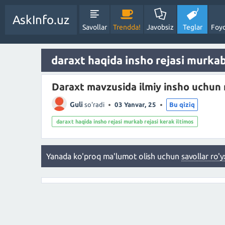
AskInfo.uz
Savollar
Trendda!
Javobsiz
Teglar
Foyd
daraxt haqida insho rejasi murkab 
Daraxt mavzusida ilmiy insho uchun 
Guli
so'radi
03 Yanvar, 25
Bu qiziq
daraxt haqida insho rejasi murkab rejasi kerak iltimos
Yanada ko'proq ma'lumot olish uchun
savollar ro'y