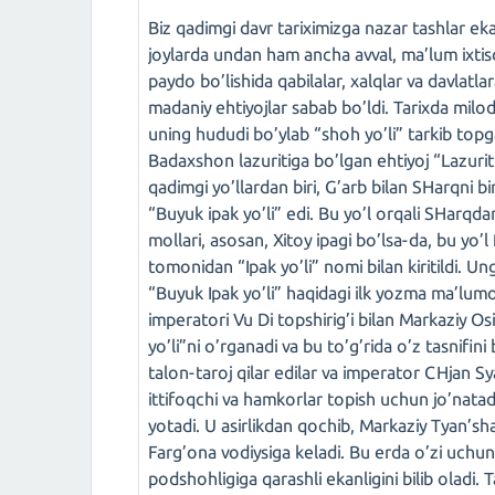
Biz qadimgi davr tariximizga nazar tashlar eka
joylarda undan ham ancha avval, ma’lum ixtiso
paydo bo’lishida qabilalar, xalqlar va davlatla
madaniy ehtiyojlar sabab bo’ldi. Tarixda milod
uning hududi bo’ylab “shoh yo’li” tarkib topg
Badaxshon lazuritiga bo’lgan ehtiyoj “Lazurit
qadimgi yo’llardan biri, G’arb bilan SHarqni b
“Buyuk ipak yo’li” edi. Bu yo’l orqali SHarqd
mollari, asosan, Xitoy ipagi bo’lsa-da, bu yo’l
tomonidan “Ipak yo’li” nomi bilan kiritildi. Un
“Buyuk Ipak yo’li” haqidagi ilk yozma ma’lumot
imperatori Vu Di topshirig’i bilan Markaziy O
yo’li”ni o’rganadi va bu to’g’rida o’z tasnifi
talon-taroj qilar edilar va imperator CHjan 
ittifoqchi va hamkorlar topish uchun jo’natadi
yotadi. U asirlikdan qochib, Markaziy Tyan’sha
Farg’ona vodiysiga keladi. Bu erda o’zi uchun
podshohligiga qarashli ekanligini bilib oladi.