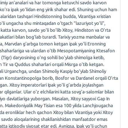
dimiy an’analari va har tomonga ketuvchi savdo karvon
 ko’ra ipak yo’lidan eng yirik shahar edi. Shuning uchun ham
alaridan tashqari Hindistonning budda, Vizantiya xristian
o’li ungacha shu mintaqadan o’tgach “lazuriyot yo’li”,
tta karvon, savdo yo’li bo’lib Xitoy, Hindiston va O’rta
katlari bilan bog’lab turardi. Tarixiy yozma manbalar va
ha, Marvdan g’arbga tomon ketgan ipak yo’li Eronning
 shaharlariga va ulardan o’tib Mesopotamiyaning Ktesafon
Tigr) daryosining o’ng sohili bo’ylab shimolga ketib,
 Tir va Quddus shaharlari orqali Misrga o’tib ketgan.
ali Urganchga, undan Shimoliy Kaspiy bo’ylab Shimoliy
n Konstantinopolga borib, Bosfor va Dardanel orqali O’rta
agan. Xitoy imperatorlari Ipak yo’li g’arbda joylashgan
 qilganlar. Ular o’z elchilarini katta sovg’a-salomlar bilan
iyo davlatlariga yuborgan. Masalan, Xitoy sayyoxi Gap In
gan. Makedoniyalik May Tisian esa 100 yilda Lanchjougacha
 eronliklar hech qachon Xitoy bilan Vizantiya yoki Xitoy
ta savdo aloqalarining shakllanishidan manfaatdor emas
tta iqtisodiy siyosat etar edi. Ayniqsa, Ipak yo’li uchun