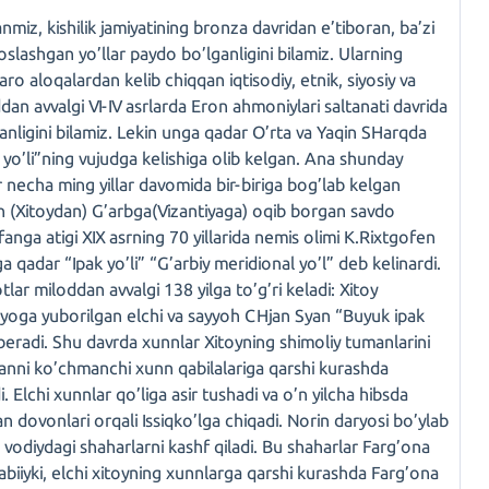
nmiz, kishilik jamiyatining bronza davridan e’tiboran, ba’zi
slashgan yo’llar paydo bo’lganligini bilamiz. Ularning
raro aloqalardan kelib chiqqan iqtisodiy, etnik, siyosiy va
dan avvalgi VI-IV asrlarda Eron ahmoniylari saltanati davrida
anligini bilamiz. Lekin unga qadar O’rta va Yaqin SHarqda
 yo’li”ning vujudga kelishiga olib kelgan. Ana shunday
ir necha ming yillar davomida bir-biriga bog’lab kelgan
an (Xitoydan) G’arbga(Vizantiyaga) oqib borgan savdo
 fanga atigi XIX asrning 70 yillarida nemis olimi K.Rixtgofen
ga qadar “Ipak yo’li” “G’arbiy meridional yo’l” deb kelinardi.
lar miloddan avvalgi 138 yilga to’g’ri keladi: Xitoy
siyoga yuborilgan elchi va sayyoh CHjan Syan “Buyuk ipak
ni beradi. Shu davrda xunnlar Xitoyning shimoliy tumanlarini
Syanni ko’chmanchi xunn qabilalariga qarshi kurashda
. Elchi xunnlar qo’liga asir tushadi va o’n yilcha hibsda
n dovonlari orqali Issiqko’lga chiqadi. Norin daryosi bo’ylab
 vodiydagi shaharlarni kashf qiladi. Bu shaharlar Farg’ona
 Tabiiyki, elchi xitoyning xunnlarga qarshi kurashda Farg’ona