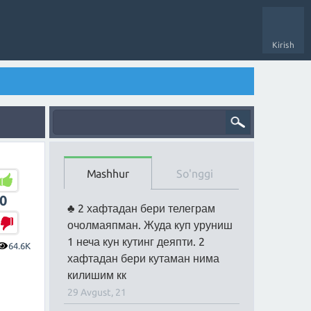
Kirish
Mashhur
So'nggi
0
2 хафтадан бери телеграм
очолмаяпман. Жуда куп уруниш
1 неча кун кутинг деяпти. 2
64.6K
хафтадан бери кутаман нима
килишим кк
29 Avgust, 21