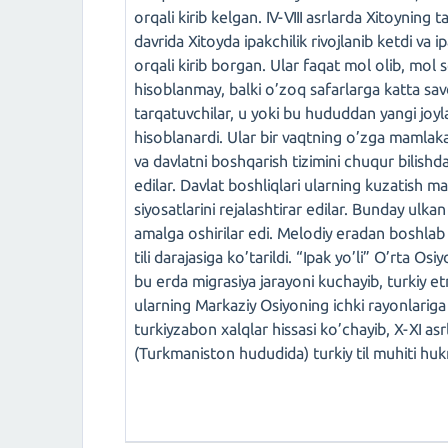
orqali kirib kelgan. IV-VIII asrlarda Xitoyning
davrida Xitoyda ipakchilik rivojlanib ketdi v
orqali kirib borgan. Ular faqat mol olib, mol
hisoblanmay, balki o’zoq safarlarga katta sav
tarqatuvchilar, u yoki bu hududdan yangi joylarg
hisoblanardi. Ular bir vaqtning o’zga mamlakatl
va davlatni boshqarish tizimini chuqur bilishd
edilar. Davlat boshliqlari ularning kuzatish 
siyosatlarini rejalashtirar edilar. Bunday ulkan
amalga oshirilar edi. Melodiy eradan boshlab t
tili darajasiga ko’tarildi. “Ipak yo’li” O’rta Os
bu erda migrasiya jarayoni kuchayib, turkiy et
ularning Markaziy Osiyoning ichki rayonlariga k
turkiyzabon xalqlar hissasi ko’chayib, X-XI 
(Turkmaniston hududida) turkiy til muhiti huk