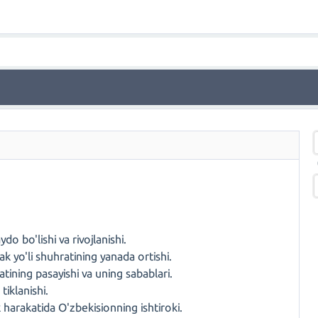
do bo'lishi va rivojlanishi.
k yo'li shuhratining yanada ortishi.
tining pasayishi va uning sabablari.
tiklanishi.
 harakatida O'zbekisionning ishtiroki.