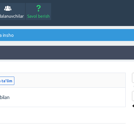
alanuvchilar
Savol berish
a insho
 ta'lim
bilan