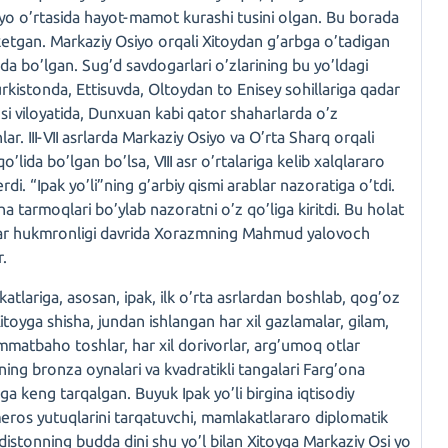
siyo o’rtasida hayot-mamot kurashi tusini olgan. Bu borada
 ketgan. Markaziy Osiyo orqali Xitoydan g’arbga o’tadigan
da bo’lgan. Sug’d savdogarlari o’zlarining bu yo’ldagi
rkistonda, Ettisuvda, Oltoydan to Enisey sohillariga qadar
i viloyatida, Dunxuan kabi qator shaharlarda o’z
ar. III-VII asrlarda Markaziy Osiyo va O’rta Sharq orqali
’lida bo’lgan bo’lsa, VIII asr o’rtalariga kelib xalqlararo
di. “Ipak yo’li”ning g’arbiy qismi arablar nazoratiga o’tdi.
ha tarmoqlari bo’ylab nazoratni o’z qo’liga kiritdi. Bu holat
llar hukmronligi davrida Xorazmning Mahmud yalovoch
r.
atlariga, asosan, ipak, ilk o’rta asrlardan boshlab, qog’oz
toyga shisha, jundan ishlangan har xil gazlamalar, gilam,
immatbaho toshlar, har xil dorivorlar, arg’umoq otlar
yning bronza oynalari va kvadratikli tangalari Farg’ona
iga keng tarqalgan. Buyuk Ipak yo’li birgina iqtisodiy
meros yutuqlarini tarqatuvchi, mamlakatlararo diplomatik
ndistonning budda dini shu yo’l bilan Xitoyga Markaziy Osi yo