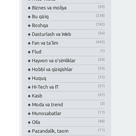
(29)
Biznes va moliya
(238)
Bu qiziq
(182)
Boshqa
(56)
Dasturlash va Web
(465)
Fan va ta'lim
(1)
Flud
(20)
Hayvon va o'simliklar
(24)
Hobbi va qiziqishlar
(72)
Huquq
(57)
Hi-Tech va IT
(41)
Kasb
(3)
Moda va trend
(17)
Munosabatlar
(48)
Oila
(11)
Pazandalik, taom