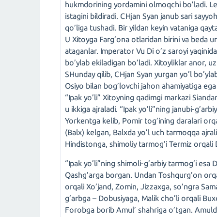
hukmdorining yordamini olmoqchi bo’ladi. Le
istagini bildiradi. CHjan Syan janub sari sayyo
qo’liga tushadi. Bir yildan keyin vataniga qayt
U Xitoyga Farg’ona otlaridan birini va beda ur
ataganlar. Imperator Vu Di o’z saroyi yaqinid
bo’ylab ekiladigan bo’ladi. Xitoyliklar anor, 
SHunday qilib, CHjan Syan yurgan yo’l bo’ylab 
Osiyo bilan bog’lovchi jahon ahamiyatiga ega B
“Ipak yo’li” Xitoyning qadimgi markazi Sian
u ikkiga ajraladi. “Ipak yo’li”ning janubi-g’a
Yorkentga kelib, Pomir tog’ining daralari or
(Balx) kelgan, Balxda yo’l uch tarmoqqa ajral
Hindistonga, shimoliy tarmog’i Termiz orqal
“Ipak yo’li”ning shimoli-g’arbiy tarmog’i esa
Qashg’arga borgan. Undan Toshqurg’on orqal
orqali Xo’jand, Zomin, Jizzaxga, so’ngra Sam
g’arbga – Dobusiyaga, Malik cho’li orqali B
Forobga borib Amul’ shahriga o’tgan. Amul