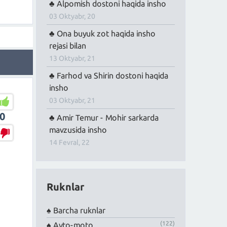
Alpomish dostoni haqida insho
03 Oktyabr, 20
Ona buyuk zot haqida insho
rejasi bilan
13 Oktyabr, 21
Farhod va Shirin dostoni haqida
insho
03 Oktyabr, 21
0
Amir Temur - Mohir sarkarda
mavzusida insho
14 Fevral, 22
Ruknlar
Barcha ruknlar
(122)
Avto-moto