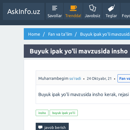
AskInfo.uz
Savollar
Trendda!
Javobsiz
Teglar
Foyd
Home
Fan va ta'lim
Buyuk ipak yo'li mavzusid
Buyuk ipak yo'li mavzusida insho
Muharrambegim
so'radi
24 Oktyabr, 21
Fan va
Buyuk ipak yo'li mavzusida insho kerak, rejasi 
insho
buyuk ipak yo'li