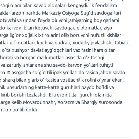
 tashqi olam bilan savdo aloqalari kengaydi. Ilk feodalizm
a ipaklar arzon narhda Markaziy Osiyoga Sug’d savdogarlari
 sotuvchi va undan foyda oluvchi jamiyatning boy qatlami
do karvoni bilan ketuvchi savdogar, diplomatlar, ziyo
a ilg’or xo’jalik ixtirolarini olib boruvchi nufuzli kishilar
ar urf-odatlari, kuch va qudrati, xududiy joylashishi, tabiati
a o’ta xushyor davlat ayg’oqchilari vazifasini ham o’tar
mahorati va bergan ma’lumotlari asosida o’z tashqi
 va zaruriy ishlar ana shu savdo-karvon yo’llari tufayli
o IX asrgacha so’g’d tili ipak yo’llari doirasida jahon savdo
iyo sharq bilan g’arb o’rtasida vositachilik rolini o’ynar ekan,
nik unsurlarning katta-katta guruhlari paydo bo’ldi va
irib borishi tezlashdi. Erli eron tillar guruhi olamida
asrlarga kelib Movarounnahr, Xorazm va Sharqiy Xurosonda
mron bo’lib qoldi