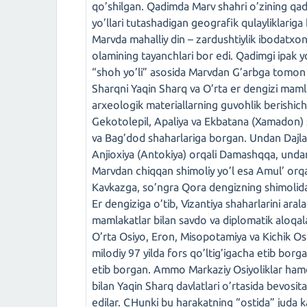
qo’shilgan. Qadimda Marv shahri o’zining qa
yo’llari tutashadigan geografik qulayliklariga
Marvda mahalliy din – zardushtiylik ibodatxon
olamining tayanchlari bor edi. Qadimgi ipak y
“shoh yo’li” asosida Marvdan G’arbga tomon ka
Sharqni Yaqin Sharq va O’rta er dengizi mamla
arxeologik materiallarning guvohlik berishic
Gekotolepil, Apaliya va Ekbatana (Xamadon)
va Bag’dod shaharlariga borgan. Undan Dajla (
Anjioxiya (Antokiya) orqali Damashqqa, undan
Marvdan chiqqan shimoliy yo’l esa Amul’ orq
Kavkazga, so’ngra Qora dengizning shimolida
Er dengiziga o’tib, Vizantiya shaharlarini aral
mamlakatlar bilan savdo va diplomatik aloqalar
O’rta Osiyo, Eron, Misopotamiya va Kichik Os
milodiy 97 yilda fors qo’ltig’igacha etib bor
etib borgan. Ammo Markaziy Osiyoliklar hamda
bilan Yaqin Sharq davlatlari o’rtasida bevosi
edilar. CHunki bu harakatning “ostida” juda ka