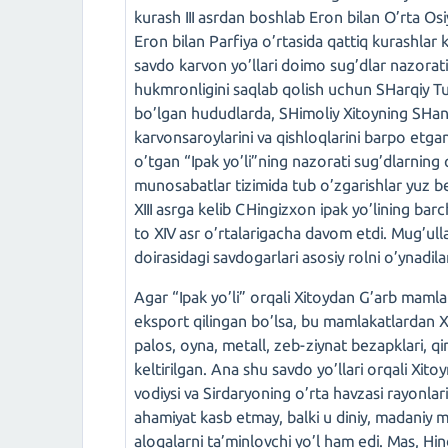
kurash III asrdan boshlab Eron bilan O’rta O
Eron bilan Parfiya o’rtasida qattiq kurashlar
savdo karvon yo’llari doimo sug’dlar nazorati
hukmronligini saqlab qolish uchun SHarqiy Tu
bo’lgan hududlarda, SHimoliy Xitoyning SHans
karvonsaroylarini va qishloqlarini barpo etganl
o’tgan “Ipak yo’li”ning nazorati sug’dlarning qo
munosabatlar tizimida tub o’zgarishlar yuz ber
XIII asrga kelib CHingizxon ipak yo’lining barc
to XIV asr o’rtalarigacha davom etdi. Mug’u
doirasidagi savdogarlari asosiy rolni o’ynadila
Agar “Ipak yo’li” orqali Xitoydan G’arb mamlak
eksport qilingan bo’lsa, bu mamlakatlardan Xi
palos, oyna, metall, zeb-ziynat bezapklari, q
keltirilgan. Ana shu savdo yo’llari orqali Xito
vodiysi va Sirdaryoning o’rta havzasi rayonlar
ahamiyat kasb etmay, balki u diniy, madaniy 
aloqalarni ta’minlovchi yo’l ham edi. Mas, Hi