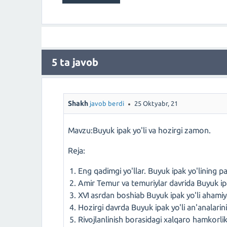
5
ta javob
Shakh
javob berdi
25 Oktyabr, 21
Mavzu:Buyuk ipak yo'li va hozirgi zamon.
Reja:
Eng qadimgi yo'llar. Buyuk ipak yo'lining pay
Amir Temur va temuriylar davrida Buyuk ipa
XVI asrdan boshiab Buyuk ipak yo'li ahamiya
Hozirgi davrda Buyuk ipak yo'li an'analarini 
Rivojlanlinish borasidagi xalqaro hamkorlik