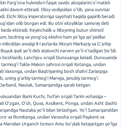
kin Farg’ona hukmdori faqat savdo aloqalarini o’rnatish
hatini davom ettiradi. Oloy vodiysidan o’tib, yana xunnlar
adi. Elchi Xitoy imperatoriga sayohati haqida gapirib beradi.
ug’idan olib borgan edi. Bu otni xitoyliklar samoviy deb
a beda ektiradi. Keyinchalik u Xitoyning butun shimoli
uzum, bodring va yong’oq ekishni ham yo’lga qo’yadilar.
miloddan avvalgi II-I asrlarda Xitoyni Markaziy va G’arbiy
uyuk ipak yo’li deb ataluvchi narvon yo’li o’tadigan bo’ldi.
dan boshlanib, Lanchjou orqali Dunxuanga keladi. Dunxuanda
rbiy tarmog’i Takla-Makon sahrosi orqali Xotanga, undan
qali Vaxonga, undan Baqtriyaning bosh shahri Zariaspga
ib, uning g’arbiy tarmog’i Marvga, janubiy tarmog’i
i Darband, Nautak, Samarqandga qarab ketgan.
 Dulxuandan Bami Kuchi, Turfan orqali Tarim vohasiga –
i O’zgan, O’sh, Quva, Axsikent, Ponga, undan Asht dashti
arqandga Nautaka yo’li bilan birlashgan. Yo’l Samarqanddan
uxoro va Romitanga, undan Varaxsha orqali Paykent va
da Marvdan Urganch tomon Amu bo’ylab ketayotgan yo’lga